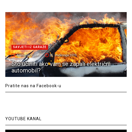
SAVJETI IZ GARAŽE
Krunoslav Ćosić
25. studenoga 2019.
Što učiniti ako vam se zapali električni
automobil?
Pratite nas na Facebook-u
YOUTUBE KANAL