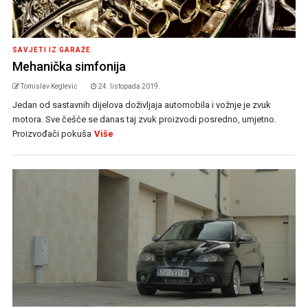
SAVJETI IZ GARAŽE
Mehanička simfonija
Tomislav Keglević
24. listopada 2019.
Jedan od sastavnih dijelova doživljaja automobila i vožnje je zvuk
motora. Sve češće se danas taj zvuk proizvodi posredno, umjetno.
Proizvođači pokuša
Više