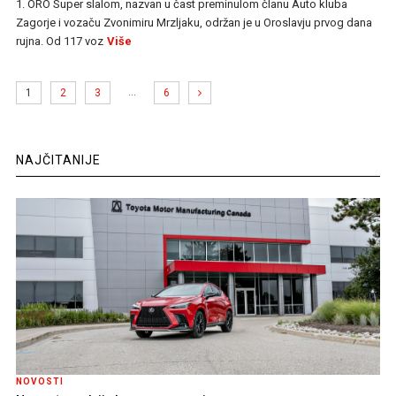
1. ORO Super slalom, nazvan u čast preminulom članu Auto kluba
Zagorje i vozaču Zvonimiru Mrzljaku, održan je u Oroslavju prvog dana
rujna. Od 117 voz
Više
…
1
2
3
6
NAJČITANIJE
NOVOSTI