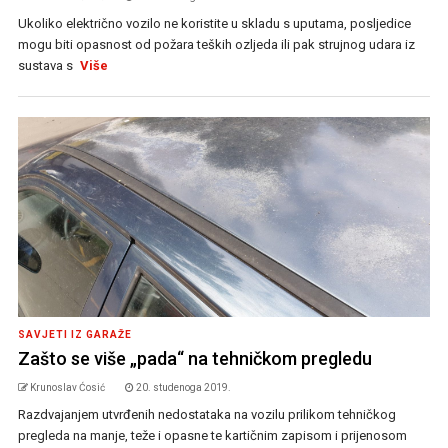
Ukoliko električno vozilo ne koristite u skladu s uputama, posljedice
mogu biti opasnost od požara teških ozljeda ili pak strujnog udara iz
sustava s
Više
SAVJETI IZ GARAŽE
Zašto se više „pada“ na tehničkom pregledu
Krunoslav Ćosić
20. studenoga 2019.
Razdvajanjem utvrđenih nedostataka na vozilu prilikom tehničkog
pregleda na manje, teže i opasne te kartičnim zapisom i prijenosom