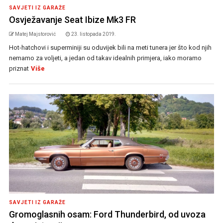
SAVJETI IZ GARAŽE
Osvježavanje Seat Ibize Mk3 FR
Matej Majstorović
23. listopada 2019.
Hot-hatchovi i superminiji su oduvijek bili na meti tunera jer što kod njih
nemamo za voljeti, a jedan od takav idealnih primjera, iako moramo
priznat
Više
SAVJETI IZ GARAŽE
Gromoglasnih osam: Ford Thunderbird, od uvoza