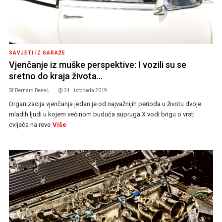
SAVJETI IZ GARAŽE
Vjenčanje iz muške perspektive: I vozili su se
sretno do kraja života…
Bernard Beneš
24. listopada 2019.
Organizacija vjenčanja jedan je od najvažnijih perioda u životu dvoje
mladih ljudi u kojem većinom buduća supruga X vodi brigu o vrsti
cvijeća na reve
Više