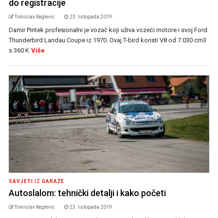
do registracije
Tomislav Keglević
23. listopada 2019.
Damir Pintek profesionalni je vozač koji uživa vozeći motore i svoj Ford
Thunderbird Landau Coupe iz 1970. Ovaj T-bird koristi V8 od 7.030 cm3
s 360 K
Više
SAVJETI IZ GARAŽE
Autoslalom: tehnički detalji i kako početi
Tomislav Keglević
23. listopada 2019.