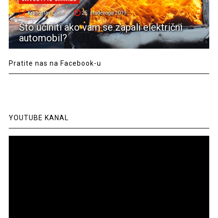
Krunoslav Ćosić
25. studenoga 2019.
Što učiniti ako vam se zapali električni
automobil?
Pratite nas na Facebook-u
YOUTUBE KANAL