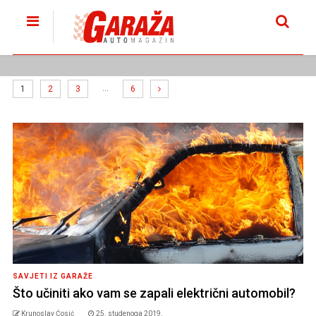
…
1
2
3
6
SAVJETI IZ GARAŽE
Što učiniti ako vam se zapali električni automobil?
Krunoslav Ćosić
25. studenoga 2019.