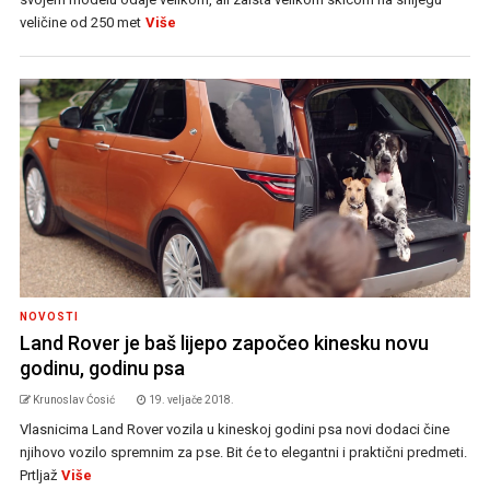
veličine od 250 met
Više
NOVOSTI
Land Rover je baš lijepo započeo kinesku novu
godinu, godinu psa
Krunoslav Ćosić
19. veljače 2018.
Vlasnicima Land Rover vozila u kineskoj godini psa novi dodaci čine
njihovo vozilo spremnim za pse. Bit će to elegantni i praktični predmeti.
Prtljaž
Više