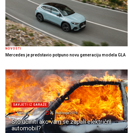
NOVOSTI
Mercedes je predstavio potpuno novu generaciju modela GLA
SAVJETI IZ GARAŽE
Krunoslav Ćosić
25. studenoga 2019.
Što učiniti ako vam se zapali električni
automobil?