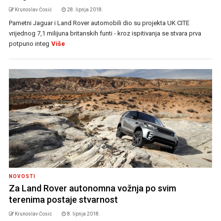
Krunoslav Ćosić
28. lipnja 2018.
Pametni Jaguar i Land Rover automobili dio su projekta UK CITE
vrijednog 7,1 milijuna britanskih funti - kroz ispitivanja se stvara prva
potpuno integ
Više
NOVOSTI
Za Land Rover autonomna vožnja po svim
terenima postaje stvarnost
Krunoslav Ćosić
8. lipnja 2018.