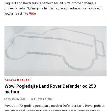
Jaguar Land Rover razvija samovozeći SUV za off-road vožnje, a
projekt vrijedan 3,7 milijuna funti istražuje sposobnosti samovozećih
vozila na svim te
Više
ZABAVA U GARAŽI
Wow! Pogledajte Land Rover Defender od 250
metara
Krunoslav Ćosić
11. travnja 2018.
Povodom 70. godina postojanja modela Defender, Land Rover počast
svojem modelu odaje velikom, ali zaista velikom skicom na snijegu