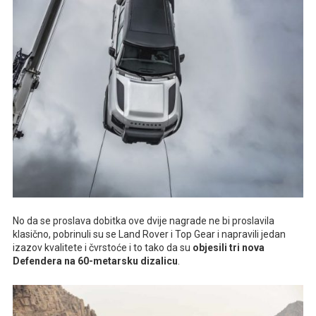
No da se proslava dobitka ove dvije nagrade ne bi proslavila
klasično, pobrinuli su se Land Rover i Top Gear i napravili jedan
izazov kvalitete i čvrstoće i to tako da su
objesili tri nova
Defendera na 60-metarsku dizalicu
.