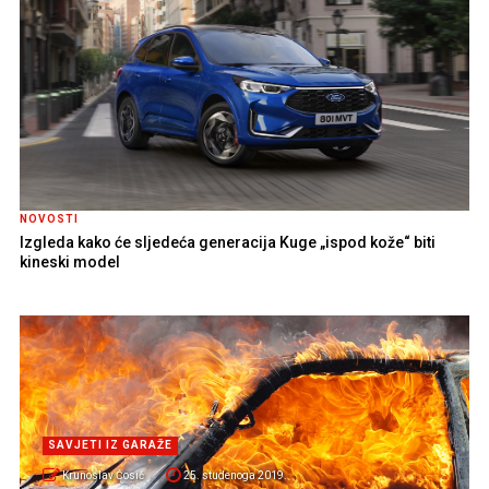
NOVOSTI
Izgleda kako će sljedeća generacija Kuge „ispod kože“ biti
kineski model
SAVJETI IZ GARAŽE
Krunoslav Ćosić
25. studenoga 2019.