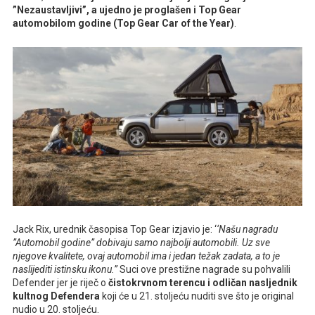
”Nezaustavljivi”, a ujedno je proglašen i Top Gear
automobilom godine (Top Gear Car of the Year)
.
Jack Rix, urednik časopisa Top Gear izjavio je: ‘
‘Našu nagradu
”Automobil godine” dobivaju samo najbolji automobili. Uz sve
njegove kvalitete, ovaj automobil ima i jedan težak zadata, a to je
naslijediti istinsku ikonu.”
Suci ove prestižne nagrade su pohvalili
Defender jer je riječ o
čistokrvnom terencu i odličan nasljednik
kultnog Defendera
koji će u 21. stoljeću nuditi sve što je original
nudio u 20. stoljeću.