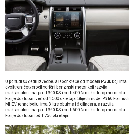
U ponudi su četiri izvedbe, a izbor kreće od modela
P300
koji ima
dvolitreni četverocilindrični benzinski motor koji razvija
maksimalnu snagu od 300 KS i nudi 400 Nm okretnog momenta
koji je dostupan već od 1.500 okretaja. Slijedi model
P360
koji nudi
MHEV tehnologiju, ima 3 litre obujma i 6 cilindara, a razvija
maksimalnu snagu od 360 KS i nudi 500 Nm okretnog momenta
koji je dostupan od 1.750 okretaja.