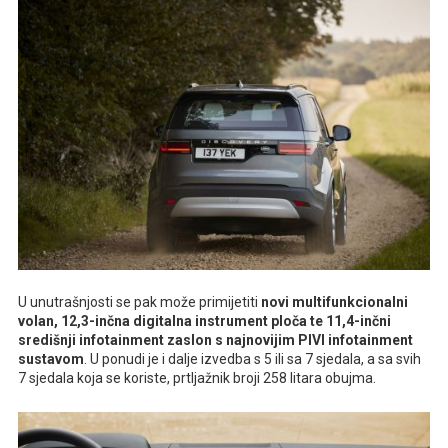
U unutrašnjosti se pak može primijetiti
novi multifunkcionalni
volan, 12,3-inčna digitalna instrument ploča te 11,4-inčni
središnji infotainment zaslon s najnovijim PIVI infotainment
sustavom
. U ponudi je i dalje izvedba s 5 ili sa 7 sjedala, a sa svih
7 sjedala koja se koriste, prtljažnik broji 258 litara obujma.