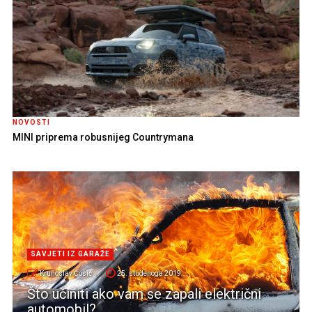
NOVOSTI
MINI priprema robusnijeg Countrymana
SAVJETI IZ GARAŽE
Krunoslav Ćosić
25. studenoga 2019.
Što učiniti ako vam se zapali električni
automobil?