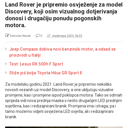
Land Rover je pripremio osvježenje za model
Discovery, koji osim vizualnog dotjerivanja
donosi i drugačiju ponudu pogonskih
motora.
Tomislav Novak
0
27. studenoga 2020. 06:32
Jeep Compass dobiva novi benzinski motor, a odsad se
proizvodi u Italiji
Test: Lexus RX 500h F Sport
Stiže još bolja Toyota Hilux GR Sport II
Za modelsku godinu 2021. Land Rover je pripremio nekoliko
novosti vezanih uz model Discovery, a one uključuju vizualne
promjene, kao i promjene ispod poklopca motora. Tako se odmah
sprijeda vidi nova prednja maska s nešto drugačijim LED prednjim
svjetlima, kao i redizajnirani branik. Promjena ima i straga, pa i
tamo možemo vidjeti osvježena LED svjetla, ali i redizajnirani
branik.