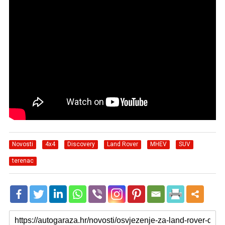
Novosti
4x4
Discovery
Land Rover
MHEV
SUV
terenac