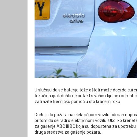
U slučaju da se baterija teže ošteti može doći do curen
tekućina ipak došla u kontakt s vašim tijelom odmah 
zatražite liječničku pomoć u što kraćem roku.
Dođe li do požara na električnom vozilu odmah napusti
pritom da se radi o električnom vozilu. Ukoliko kren
za gašenje ABC ili BC koja su dopuštena za upotrebu u
druga sredstva za gašenje požara.