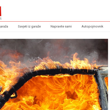
garaža
Savjeti iz garaže
Napravite sami
Autopojmovnik