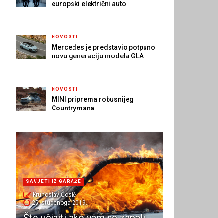
europski električni auto
NOVOSTI
Mercedes je predstavio potpuno
novu generaciju modela GLA
NOVOSTI
MINI priprema robusnijeg
Countrymana
SAVJETI IZ GARAŽE
Krunoslav Ćosić
25. studenoga 2019.
Što učiniti ako vam se zapali