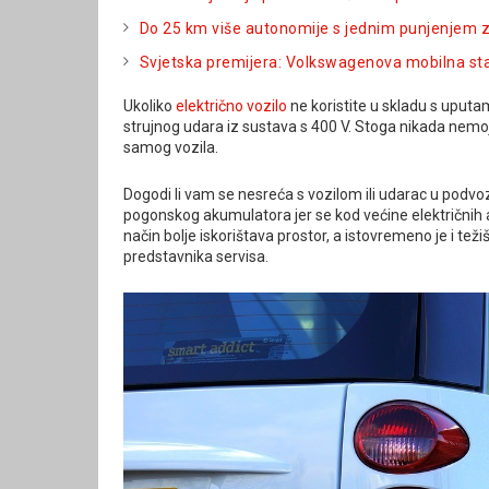
Do 25 km više autonomije s jednim punjenjem 
Svjetska premijera: Volkswagenova mobilna sta
Ukoliko
električno vozilo
ne koristite u skladu s uputam
strujnog udara iz sustava s 400 V. Stoga nikada nemojte 
samog vozila.
Dogodi li vam se nesreća s vozilom ili udarac u podvozj
pogonskog akumulatora jer se kod većine električnih
način bolje iskorištava prostor, a istovremeno je i tež
predstavnika servisa.