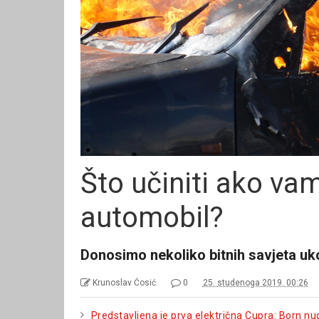
Što učiniti ako vam
automobil?
Donosimo nekoliko bitnih savjeta ukoli
Krunoslav Ćosić
0
25. studenoga 2019. 00:26
Predstavljena je prva električna Cupra: Born n