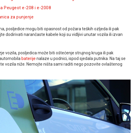
za Peugeot e-208 i e-2008
nica za punjenje
a, posljedice mogu biti opasnost od požara teških ozljeda ili pak
dodirivati narančaste kabele koji su vidljivi unutar vozila ili izvan
e vozila, posljedica može biti oštećenje strujnog kruga ili pak
 automobila
baterije
nalaze u podnici, ispod sjedala putnika. Na taj se
ište vozila niže. Nemojte ništa sami raditi nego pozovite ovlaštenog