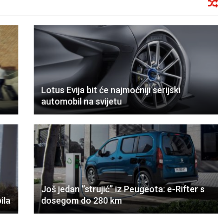
Lotus Evija bit će najmoćniji serijski
automobil na svijetu
Još jedan ”strujić” iz Peugeota: e-Rifter s
ila
dosegom do 280 km