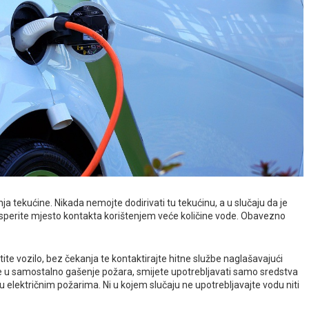
ja tekućine. Nikada nemojte dodirivati tu tekućinu, a u slučaju da je
isperite mjesto kontakta korištenjem veće količine vode. Obavezno
te vozilo, bez čekanja te kontaktirajte hitne službe naglašavajući
ete u samostalno gašenje požara, smijete upotrebljavati samo sredstva
 električnim požarima. Ni u kojem slučaju ne upotrebljavajte vodu niti