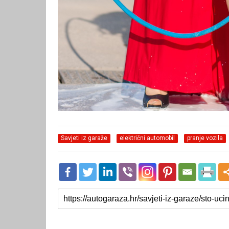
Savjeti iz garaže
električni automobil
pranje vozila