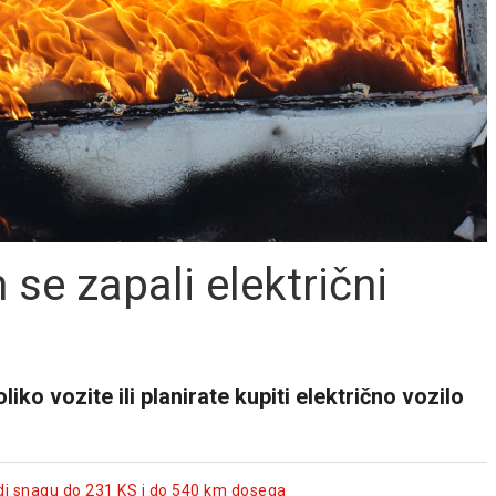
 se zapali električni
ko vozite ili planirate kupiti električno vozilo
udi snagu do 231 KS i do 540 km dosega