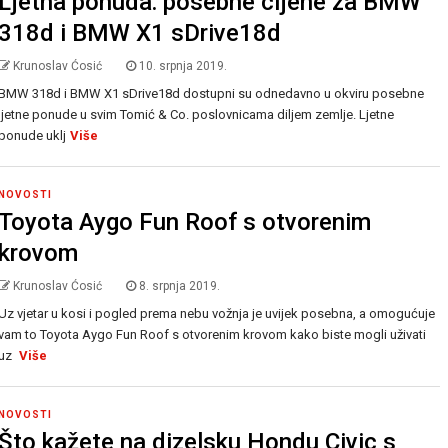
Ljetna ponuda: posebne cijene za BMW
318d i BMW X1 sDrive18d
Krunoslav Ćosić
10. srpnja 2019.
BMW 318d i BMW X1 sDrive18d dostupni su odnedavno u okviru posebne
ljetne ponude u svim Tomić & Co. poslovnicama diljem zemlje. Ljetne
ponude uklj
Više
NOVOSTI
Toyota Aygo Fun Roof s otvorenim
krovom
Krunoslav Ćosić
8. srpnja 2019.
Uz vjetar u kosi i pogled prema nebu vožnja je uvijek posebna, a omogućuje
vam to Toyota Aygo Fun Roof s otvorenim krovom kako biste mogli uživati
uz
Više
NOVOSTI
Što kažete na dizelsku Hondu Civic s