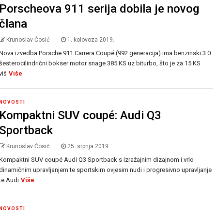
Porscheova 911 serija dobila je novog
člana
Krunoslav Ćosić
1. kolovoza 2019.
Nova izvedba Porsche 911 Carrera Coupé (992 generacija) ima benzinski 3.0
šesterocilindrični bokser motor snage 385 KS uz biturbo, što je za 15 KS
viš
Više
NOVOSTI
Kompaktni SUV coupé: Audi Q3
Sportback
Krunoslav Ćosić
25. srpnja 2019.
Kompaktni SUV coupé Audi Q3 Sportback s izražajnim dizajnom i vrlo
dinamičnim upravljanjem te sportskim ovjesim nudi i progresivno upravljanje
te Audi
Više
NOVOSTI