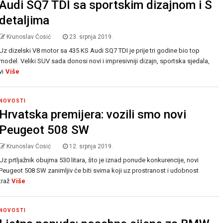
Audi SQ7 TDI sa sportskim dizajnom i S
detaljima
Krunoslav Ćosić
23. srpnja 2019.
Uz dizelski V8 motor sa 435 KS Audi SQ7 TDI je prije tri godine bio top
model. Veliki SUV sada donosi novi i impresivniji dizajn, sportska sjedala,
vi
Više
NOVOSTI
Hrvatska premijera: vozili smo novi
Peugeot 508 SW
Krunoslav Ćosić
12. srpnja 2019.
Uz prtljažnik obujma 530 litara, što je iznad ponude konkurencije, novi
Peugeot 508 SW zanimljiv će biti svima koji uz prostranost i udobnost
traž
Više
NOVOSTI