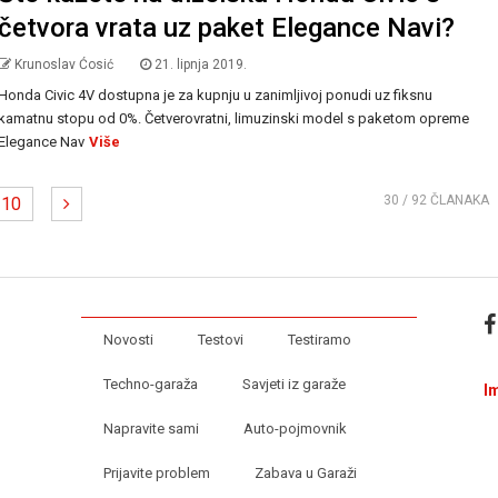
četvora vrata uz paket Elegance Navi?
Krunoslav Ćosić
21. lipnja 2019.
Honda Civic 4V dostupna je za kupnju u zanimljivoj ponudi uz fiksnu
kamatnu stopu od 0%. Četverovratni, limuzinski model s paketom opreme
Elegance Nav
Više
30
/ 92 ČLANAKA
10
Novosti
Testovi
Testiramo
Techno-garaža
Savjeti iz garaže
I
Napravite sami
Auto-pojmovnik
Prijavite problem
Zabava u Garaži