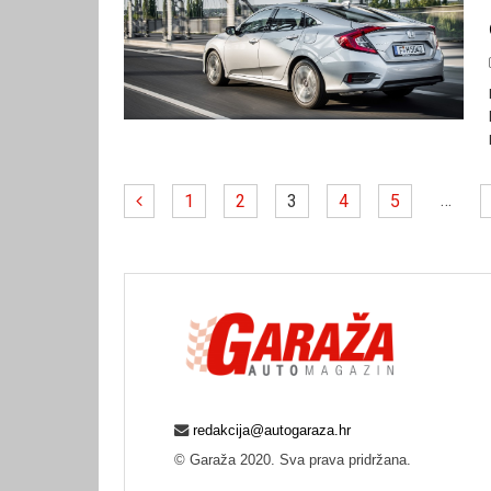
…
1
2
3
4
5
redakcija@autogaraza.hr
© Garaža 2020. Sva prava pridržana.