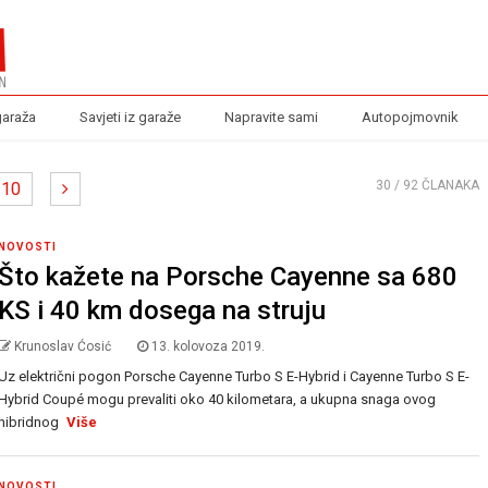
garaža
Savjeti iz garaže
Napravite sami
Autopojmovnik
30
/ 92 ČLANAKA
10
NOVOSTI
Što kažete na Porsche Cayenne sa 680
KS i 40 km dosega na struju
Krunoslav Ćosić
13. kolovoza 2019.
Uz električni pogon Porsche Cayenne Turbo S E-Hybrid i Cayenne Turbo S E-
Hybrid Coupé mogu prevaliti oko 40 kilometara, a ukupna snaga ovog
hibridnog
Više
NOVOSTI