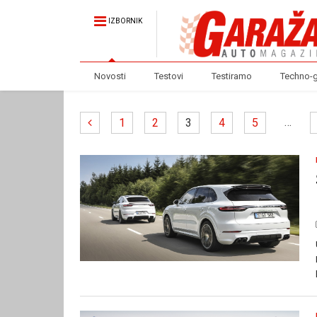
IZBORNIK
Novosti
Testovi
Testiramo
Techno-
…
1
2
3
4
5