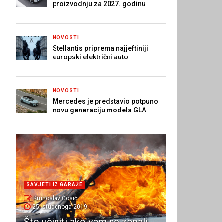
proizvodnju za 2027. godinu
NOVOSTI
Stellantis priprema najjeftiniji
europski električni auto
NOVOSTI
Mercedes je predstavio potpuno
novu generaciju modela GLA
SAVJETI IZ GARAŽE
Krunoslav Ćosić
25. studenoga 2019.
Što učiniti ako vam se zapali