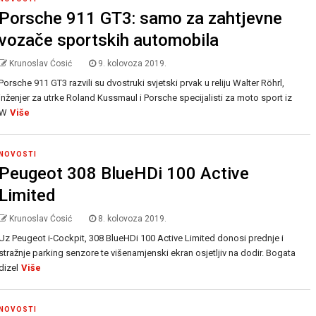
Porsche 911 GT3: samo za zahtjevne
vozače sportskih automobila
Krunoslav Ćosić
9. kolovoza 2019.
Porsche 911 GT3 razvili su dvostruki svjetski prvak u reliju Walter Röhrl,
inženjer za utrke Roland Kussmaul i Porsche specijalisti za moto sport iz
W
Više
NOVOSTI
Peugeot 308 BlueHDi 100 Active
Limited
Krunoslav Ćosić
8. kolovoza 2019.
Uz Peugeot i-Cockpit, 308 BlueHDi 100 Active Limited donosi prednje i
stražnje parking senzore te višenamjenski ekran osjetljiv na dodir. Bogata
dizel
Više
NOVOSTI