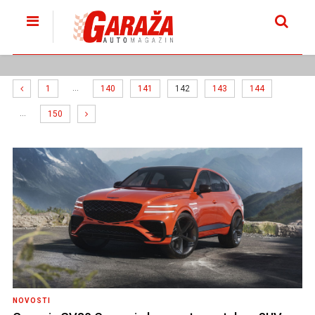
…
1
140
141
142
143
144
…
150
NOVOSTI