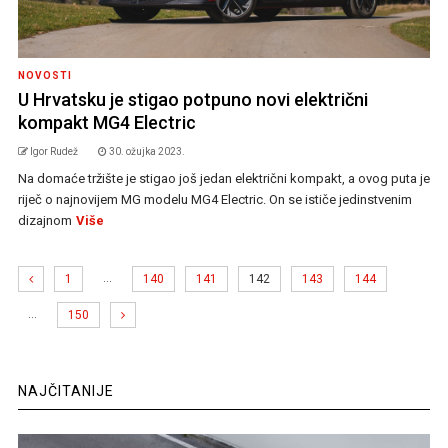
NOVOSTI
U Hrvatsku je stigao potpuno novi električni
kompakt MG4 Electric
Igor Rudež
30. ožujka 2023.
Na domaće tržište je stigao još jedan električni kompakt, a ovog puta je
riječ o najnovijem MG modelu MG4 Electric. On se ističe jedinstvenim
dizajnom
Više
…
1
140
141
142
143
144
…
150
NAJČITANIJE