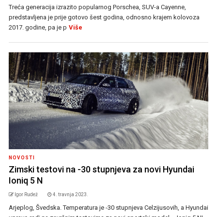
Treća generacija izrazito popularnog Porschea, SUV-a Cayenne,
predstavljena je prije gotovo šest godina, odnosno krajem kolovoza
2017. godine, pa je p
Više
NOVOSTI
Zimski testovi na -30 stupnjeva za novi Hyundai
Ioniq 5 N
Igor Rudež
4. travnja 2023.
Arjeplog, Švedska. Temperatura je -30 stupnjeva Celzijusovih, a Hyundai