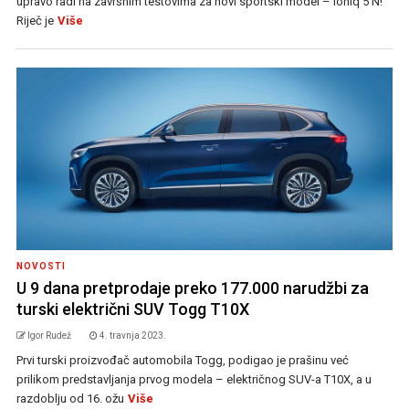
upravo radi na završnim testovima za novi sportski model – Ioniq 5 N!
Riječ je
Više
NOVOSTI
U 9 dana pretprodaje preko 177.000 narudžbi za
turski električni SUV Togg T10X
Igor Rudež
4. travnja 2023.
Prvi turski proizvođač automobila Togg, podigao je prašinu već
prilikom predstavljanja prvog modela – električnog SUV-a T10X, a u
razdoblju od 16. ožu
Više