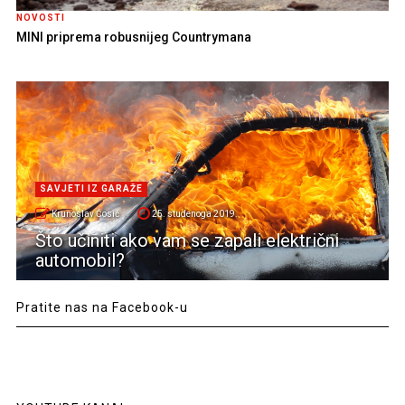
NOVOSTI
MINI priprema robusnijeg Countrymana
SAVJETI IZ GARAŽE
Krunoslav Ćosić
25. studenoga 2019.
Što učiniti ako vam se zapali električni
automobil?
Pratite nas na Facebook-u