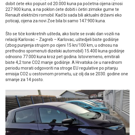
dobit ćete eko popust od 20.000 kuna pa početna cijena iznosi
227.900 kuna, a na poklon ćete dobiti i četiri zimske gume te
Renault električni romobil. Kad bi sada bili aktualni državni eko
poticaji, cijena za novi Zoe bila bi samo 147.900 kuna.
Što se tiče konkretnih ušteda, ako biste se svaki dan vozili na
relaciji Karlovac – Zagreb – Karlovac, uštedjeli biste godišnje
(zbog punjenja strujom po cijeni 15 kn/100 km, u odnosu na
prethodno spomenuti dizelski automobil) 15.400 kuna godišnje
odnosno 77.000 kuna kroz pet godina. Istovremeno, emitirali
biste 4,2 tone CO2 manje godišnje. A Hrvatska će u narednom
periodu morati odgovoriti na stroge EU regulative po pitanju
emisija CO2 u cestovnom prometu, uz cilj da se 2030. godine one
smanje za 14 posto.