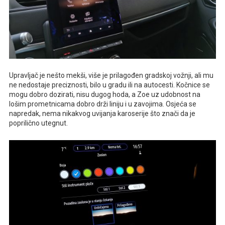
Upravljač je nešto mekši, više je prilagođen gradskoj vožnji, ali mu
ne nedostaje preciznosti, bilo u gradu ili na autocesti. Kočnice se
mogu dobro dozirati, nisu dugog hoda, a Zoe uz udobnost na
lošim prometnicama dobro drži liniju i u zavojima. Osjeća se
napredak, nema nikakvog uvijanja karoserije što znači da je
poprilično utegnut.