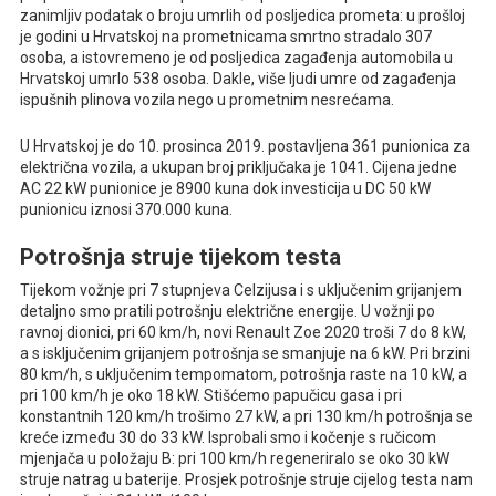
zanimljiv podatak o broju umrlih od posljedica prometa: u prošloj
je godini u Hrvatskoj na prometnicama smrtno stradalo 307
osoba, a istovremeno je od posljedica zagađenja automobila u
Hrvatskoj umrlo 538 osoba. Dakle, više ljudi umre od zagađenja
ispušnih plinova vozila nego u prometnim nesrećama.
U Hrvatskoj je do 10. prosinca 2019. postavljena 361 punionica za
električna vozila, a ukupan broj priključaka je 1041. Cijena jedne
AC 22 kW punionice je 8900 kuna dok investicija u DC 50 kW
punionicu iznosi 370.000 kuna.
Potrošnja struje tijekom testa
Tijekom vožnje pri 7 stupnjeva Celzijusa i s uključenim grijanjem
detaljno smo pratili potrošnju električne energije. U vožnji po
ravnoj dionici, pri 60 km/h, novi Renault Zoe 2020 troši 7 do 8 kW,
a s isključenim grijanjem potrošnja se smanjuje na 6 kW. Pri brzini
80 km/h, s uključenim tempomatom, potrošnja raste na 10 kW, a
pri 100 km/h je oko 18 kW. Stišćemo papučicu gasa i pri
konstantnih 120 km/h trošimo 27 kW, a pri 130 km/h potrošnja se
kreće između 30 do 33 kW. Isprobali smo i kočenje s ručicom
mjenjača u položaju B: pri 100 km/h regeneriralo se oko 30 kW
struje natrag u baterije. Prosjek potrošnje struje cijelog testa nam