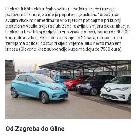
I dok se tržište električnih vozila u Hrvatskoj kreće i razvija
puževom brzinom, za što je poprilično „zaslužna“ država sa
svojim visokim nametima te vrlo rijetkim poticajima pri kupnji
električnih vozila, svijet se ubrzano razvija u smjeru elektrifikacije.
I dok se u Hrvatskoj dodjeljuju vrlo visoki poticaji, koji idu do 80.000
kuna, ali su vrlo rijetki i odu za manje od 24 sata, u mnogim su
zemljama poticaji dostupni cijelo vrijeme, ali u nešto manjem
iznosu (Slovenci kroz subvencije kupcima daju do 7500 eura).
Od Zagreba do Gline