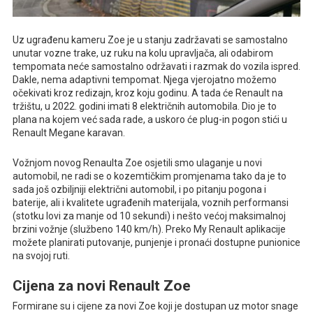
Uz ugrađenu kameru Zoe je u stanju zadržavati se samostalno
unutar vozne trake, uz ruku na kolu upravljača, ali odabirom
tempomata neće samostalno održavati i razmak do vozila ispred.
Dakle, nema adaptivni tempomat. Njega vjerojatno možemo
očekivati kroz redizajn, kroz koju godinu. A tada će Renault na
tržištu, u 2022. godini imati 8 električnih automobila. Dio je to
plana na kojem već sada rade, a uskoro će plug-in pogon stići u
Renault Megane karavan.
Vožnjom novog Renaulta Zoe osjetili smo ulaganje u novi
automobil, ne radi se o kozemtičkim promjenama tako da je to
sada još ozbiljniji električni automobil, i po pitanju pogona i
baterije, ali i kvalitete ugrađenih materijala, voznih performansi
(stotku lovi za manje od 10 sekundi) i nešto većoj maksimalnoj
brzini vožnje (službeno 140 km/h). Preko My Renault aplikacije
možete planirati putovanje, punjenje i pronaći dostupne punionice
na svojoj ruti.
Cijena za novi Renault Zoe
Formirane su i cijene za novi Zoe koji je dostupan uz motor snage