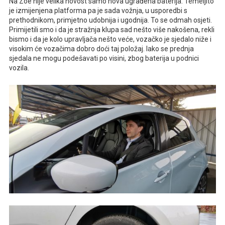
Na Zoe nije velika novost samo nova ugrađena baterija. Temeljito
je izmijenjena platforma pa je sada vožnja, u usporedbi s
prethodnikom, primjetno udobnija i ugodnija. To se odmah osjeti.
Primijetili smo i da je stražnja klupa sad nešto više nakošena, rekli
bismo i da je kolo upravljača nešto veće, vozačko je sjedalo niže i
visokim će vozačima dobro doći taj položaj. Iako se prednja
sjedala ne mogu podešavati po visini, zbog baterija u podnici
vozila.