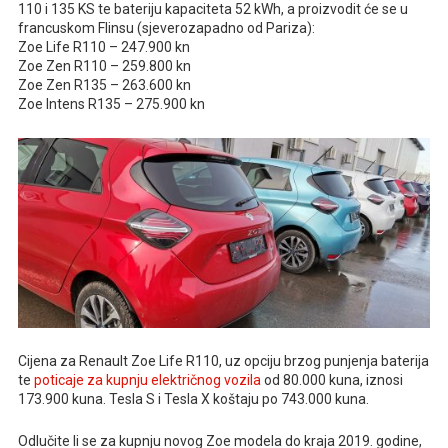
110 i 135 KS te bateriju kapaciteta 52 kWh, a proizvodit će se u
francuskom Flinsu (sjeverozapadno od Pariza):
Zoe Life R110 – 247.900 kn
Zoe Zen R110 – 259.800 kn
Zoe Zen R135 – 263.600 kn
Zoe Intens R135 – 275.900 kn
Cijena za Renault Zoe Life R110, uz opciju brzog punjenja baterija
te
poticaje za kupnju električnog vozila
od 80.000 kuna, iznosi
173.900 kuna. Tesla S i Tesla X koštaju po 743.000 kuna.
Odlučite li se za kupnju novog Zoe modela do kraja 2019. godine,