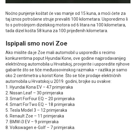
Noćno punjenje koštat će vas manje od 15 kuna, a moći ćete za
taj iznos potrošene struje prevaliti 100 kilometara. Usporedimo li
to s potrošnjom dizelskog motora od 6 litara na 100 kilometara,
tada dizel košta 58 kuna za 100 prijeđenih kilometara.
Ispipali smo novi Zoe
Ako mislite da je Zoe mali automobil u usporedbi s recimo
konkurentima poput Hyundai Kone, ove godine najprodavanijeg
električnog automobila u Hrvatskoj, provjerite i usporedite njihove
gabarite što se tiče međuosovinskog razmaka – razlika je samo
oko 2 centimetra u korist Kone. Što se tiče prodaje električnih
automobila u Hrvatskoj u 2019. godini, brojke su ovakve:
1. Hyundai Kona EV – 47 primjeraka
2. Nissan Leaf – 30 primjeraka
3. Smart ForFour EQ – 20 primjeraka
4. Smart ForTwo EQ – 18 primjeraka
5. Tesla Model 3 – 12 primjeraka
6. Renault Zoe – 11 primjeraka
7. BMW i3 EV – 9 primjeraka
8. Volkswagen e-Golf – 7 primjeraka.