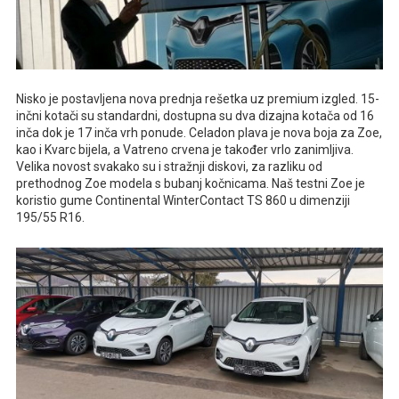
Nisko je postavljena nova prednja rešetka uz premium izgled. 15-
inčni kotači su standardni, dostupna su dva dizajna kotača od 16
inča dok je 17 inča vrh ponude. Celadon plava je nova boja za Zoe,
kao i Kvarc bijela, a Vatreno crvena je također vrlo zanimljiva.
Velika novost svakako su i stražnji diskovi, za razliku od
prethodnog Zoe modela s bubanj kočnicama. Naš testni Zoe je
koristio gume Continental WinterContact TS 860 u dimenziji
195/55 R16.