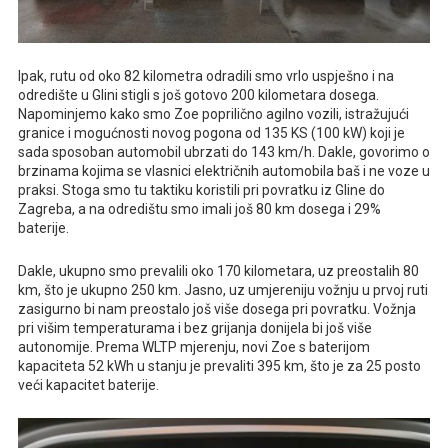
Ipak, rutu od oko 82 kilometra odradili smo vrlo uspješno i na
odredište u Glini stigli s još gotovo 200 kilometara dosega.
Napominjemo kako smo Zoe poprilično agilno vozili, istražujući
granice i mogućnosti novog pogona od 135 KS (100 kW) koji je
sada sposoban automobil ubrzati do 143 km/h. Dakle, govorimo o
brzinama kojima se vlasnici električnih automobila baš i ne voze u
praksi. Stoga smo tu taktiku koristili pri povratku iz Gline do
Zagreba, a na odredištu smo imali još 80 km dosega i 29%
baterije.
Dakle, ukupno smo prevalili oko 170 kilometara, uz preostalih 80
km, što je ukupno 250 km. Jasno, uz umjereniju vožnju u prvoj ruti
zasigurno bi nam preostalo još više dosega pri povratku. Vožnja
pri višim temperaturama i bez grijanja donijela bi još više
autonomije. Prema WLTP mjerenju, novi Zoe s baterijom
kapaciteta 52 kWh u stanju je prevaliti 395 km, što je za 25 posto
veći kapacitet baterije.