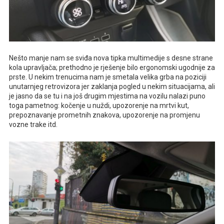
Nešto manje nam se sviđa nova tipka multimedije s desne strane
kola upravljača; prethodno je rješenje bilo ergonomski ugodnije za
prste. U nekim trenucima nam je smetala velika grba na poziciji
unutarnjeg retrovizora jer zaklanja pogled u nekim situacijama, ali
je jasno da se tu i na još drugim mjestima na vozilu nalazi puno
toga pametnog: kočenje u nuždi, upozorenje na mrtvi kut,
prepoznavanje prometnih znakova, upozorenje na promjenu
vozne trake itd.