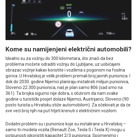
Kome su namijenjeni električni automobili?
Idealno su za vožnju do 300 kilometara, što znači da bez
problema možete odraditi vožnju do Ljubljane, uz uobičajeni
obrazac vožnje kakav koristite i vozilima s pogonom na fosilna
goriva. U Hrvatskoj je velik problem premali broj javnih punionica. I
dok do 2030. godine Nijemci planiraju instalirati milijun punionica,
Slovenci 22.300 punionica, naš je plan samo 806 (sad smo na
361). Ta brojka sigurno nije dobra, s obzirom da nam svake
godine u turistički posjet dolaze Nijemci, Austrijanci, Slovenci (90
posto turista u Hrvatsku stiže automobilom). Za očekivati je da će
sve veći broj njih na put htjeti krenuti s električnim vozilom.
Dodatni problem su i punionice koje su instalirane u Hrvatskoj –
samo tri modela vozila (Renault Zoe, Tesla S i Tesla X) mogu u
potpunosti iskoristiti kapacitet 2/3 punionica. Spomenimo i