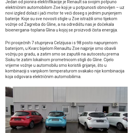
Jedan od pionira elektrifikacije je Renault sa svojim potpuno
električnim automobilom Zoe koji je u potpunosti obnovljen – uz
novi izgled dolazi i jači motor te veći doseg s jednim punjenjem
baterije. Koje su sve novosti stigle u Zoe istražili smo tijekom
vožnje od Zagreba do Gline, a na odredištu nas je dočekala
bioenergana-toplana Glina u kojoj se proizvodi čista energija.
Pri prosječnih 7 stupnjeva Celzijusa i s 98 posto napunjenom
baterijom, u Kvarc bijelom Renaultu Zoe najprije smo obavili
vožnju po gradu, a zatim smo se zaputili na autocestu prema
Sisku te zatim lokalnom prometnicom stigli do Gline. Cijelo
vrijeme vožnje u automobilu smo koristili grijanje, što u
kombinaciji s vanjskom temperaturom svakako nije kombinacija
koja odgovara električnim automobilima.