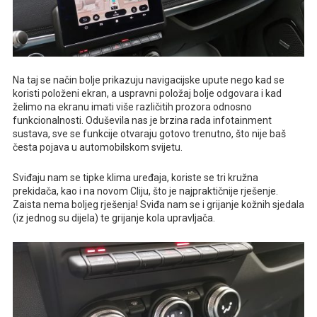
Na taj se način bolje prikazuju navigacijske upute nego kad se
koristi položeni ekran, a uspravni položaj bolje odgovara i kad
želimo na ekranu imati više različitih prozora odnosno
funkcionalnosti. Oduševila nas je brzina rada infotainment
sustava, sve se funkcije otvaraju gotovo trenutno, što nije baš
česta pojava u automobilskom svijetu.
Sviđaju nam se tipke klima uređaja, koriste se tri kružna
prekidača, kao i na novom Cliju, što je najpraktičnije rješenje.
Zaista nema boljeg rješenja! Sviđa nam se i grijanje kožnih sjedala
(iz jednog su dijela) te grijanje kola upravljača.