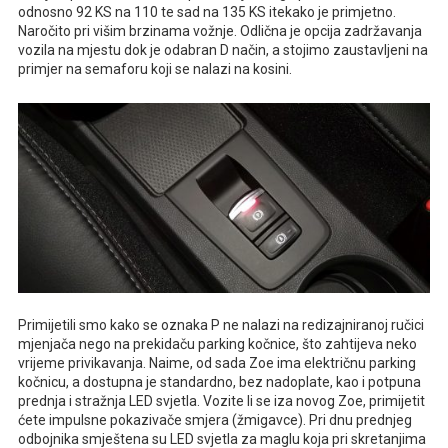
odnosno 92 KS na 110 te sad na 135 KS itekako je primjetno.
Naročito pri višim brzinama vožnje. Odlična je opcija zadržavanja
vozila na mjestu dok je odabran D način, a stojimo zaustavljeni na
primjer na semaforu koji se nalazi na kosini.
Primijetili smo kako se oznaka P ne nalazi na redizajniranoj ručici
mjenjača nego na prekidaču parking kočnice, što zahtijeva neko
vrijeme privikavanja. Naime, od sada Zoe ima električnu parking
kočnicu, a dostupna je standardno, bez nadoplate, kao i potpuna
prednja i stražnja LED svjetla. Vozite li se iza novog Zoe, primijetit
ćete impulsne pokazivače smjera (žmigavce). Pri dnu prednjeg
odbojnika smještena su LED svjetla za maglu koja pri skretanjima