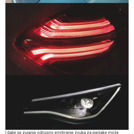
I dalje se zujanje odnosno emitiranje zvuka za pješake može