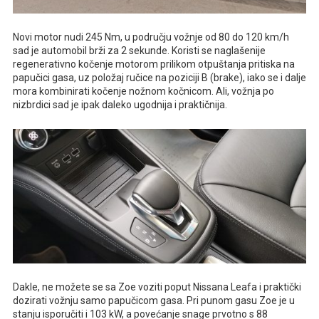
Novi motor nudi 245 Nm, u području vožnje od 80 do 120 km/h
sad je automobil brži za 2 sekunde. Koristi se naglašenije
regenerativno kočenje motorom prilikom otpuštanja pritiska na
papučici gasa, uz položaj ručice na poziciji B (brake), iako se i dalje
mora kombinirati kočenje nožnom kočnicom. Ali, vožnja po
nizbrdici sad je ipak daleko ugodnija i praktičnija.
Dakle, ne možete se sa Zoe voziti poput Nissana Leafa i praktički
dozirati vožnju samo papučicom gasa. Pri punom gasu Zoe je u
stanju isporučiti i 103 kW, a povećanje snage prvotno s 88