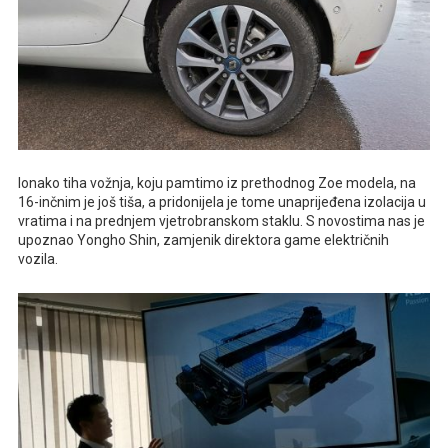
Ionako tiha vožnja, koju pamtimo iz prethodnog Zoe modela, na
16-inčnim je još tiša, a pridonijela je tome unaprijeđena izolacija u
vratima i na prednjem vjetrobranskom staklu. S novostima nas je
upoznao Yongho Shin, zamjenik direktora game električnih
vozila.