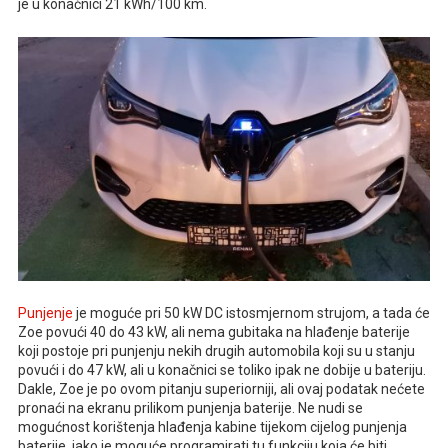
je u konačnici 21 kWh/100 km.
Punjenje
je moguće pri 50 kW DC istosmjernom strujom, a tada će
Zoe povući 40 do 43 kW, ali nema gubitaka na hlađenje baterije
koji postoje pri punjenju nekih drugih automobila koji su u stanju
povući i do 47 kW, ali u konačnici se toliko ipak ne dobije u bateriju.
Dakle, Zoe je po ovom pitanju superiorniji, ali ovaj podatak nećete
pronaći na ekranu prilikom punjenja baterije. Ne nudi se
mogućnost korištenja hlađenja kabine tijekom cijelog punjenja
baterije, iako je moguće programirati tu funkciju koja će biti