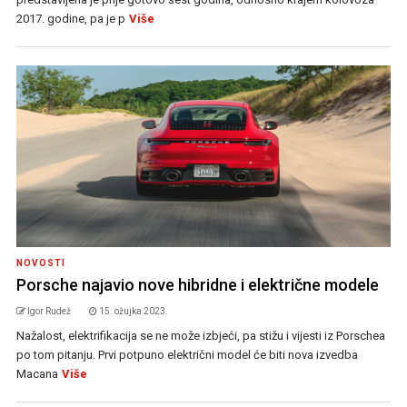
2017. godine, pa je p
Više
NOVOSTI
Porsche najavio nove hibridne i električne modele
Igor Rudež
15. ožujka 2023.
Nažalost, elektrifikacija se ne može izbjeći, pa stižu i vijesti iz Porschea
po tom pitanju. Prvi potpuno električni model će biti nova izvedba
Macana
Više