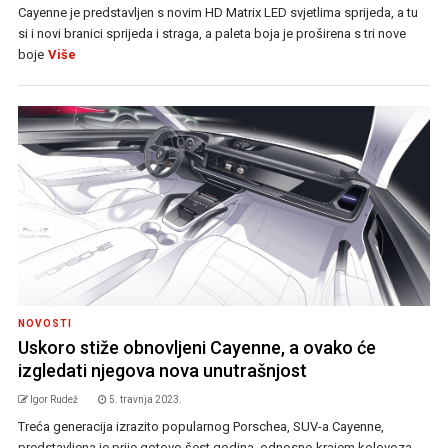
Cayenne je predstavljen s novim HD Matrix LED svjetlima sprijeda, a tu
si i novi branici sprijeda i straga, a paleta boja je proširena s tri nove
boje
Više
NOVOSTI
Uskoro stiže obnovljeni Cayenne, a ovako će
izgledati njegova nova unutrašnjost
Igor Rudež
5. travnja 2023.
Treća generacija izrazito popularnog Porschea, SUV-a Cayenne,
predstavljena je prije gotovo šest godina, odnosno krajem kolovoza