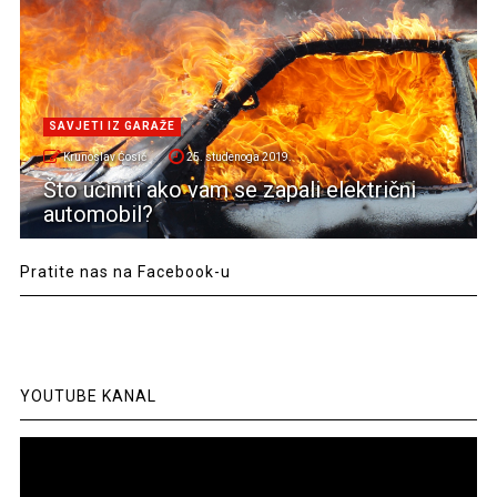
SAVJETI IZ GARAŽE
Krunoslav Ćosić
25. studenoga 2019.
Što učiniti ako vam se zapali električni
automobil?
Pratite nas na Facebook-u
YOUTUBE KANAL