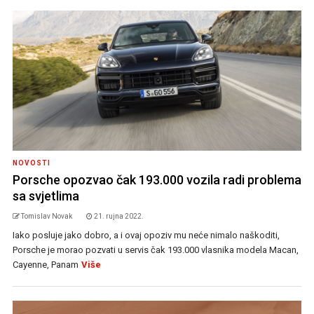
NOVOSTI
Porsche opozvao čak 193.000 vozila radi problema
sa svjetlima
Tomislav Novak
21. rujna 2022.
Iako posluje jako dobro, a i ovaj opoziv mu neće nimalo naškoditi,
Porsche je morao pozvati u servis čak 193.000 vlasnika modela Macan,
Cayenne, Panam
Više