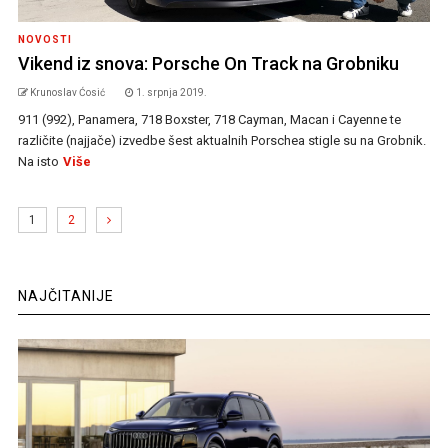
NOVOSTI
Vikend iz snova: Porsche On Track na Grobniku
Krunoslav Ćosić
1. srpnja 2019.
911 (992), Panamera, 718 Boxster, 718 Cayman, Macan i Cayenne te
različite (najjače) izvedbe šest aktualnih Porschea stigle su na Grobnik.
Na isto
Više
1
2
NAJČITANIJE