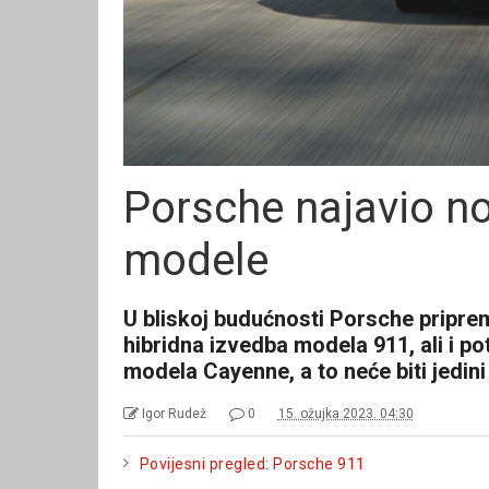
Porsche najavio nov
modele
U bliskoj budućnosti Porsche priprem
hibridna izvedba modela 911, ali i p
modela Cayenne, a to neće biti jedini
Igor Rudež
0
15. ožujka 2023. 04:30
Povijesni pregled: Porsche 911