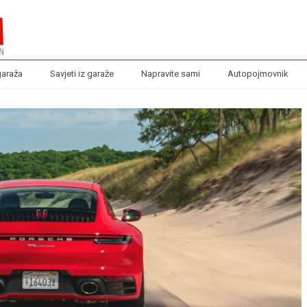
garaža
Savjeti iz garaže
Napravite sami
Autopojmovnik