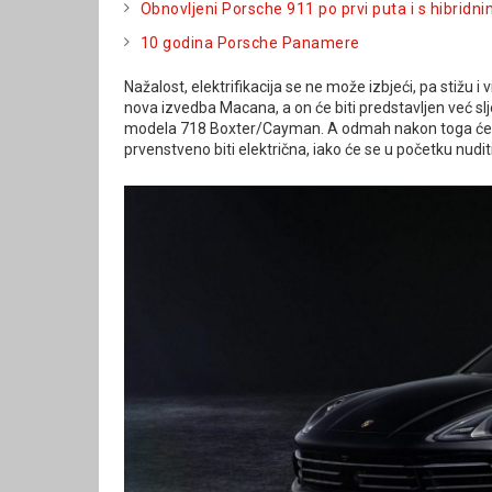
Obnovljeni Porsche 911 po prvi puta i s hibrid
10 godina Porsche Panamere
Nažalost, elektrifikacija se ne može izbjeći, pa stižu i 
nova izvedba Macana, a on će biti predstavljen već sl
modela 718 Boxter/Cayman. A odmah nakon toga će bit
prvenstveno biti električna, iako će se u početku nud