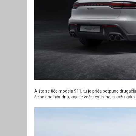
A što se tiče modela 911, tu je priča potpuno drugačij
će se ona hibridna, koja je već i testirana, a kažu ka