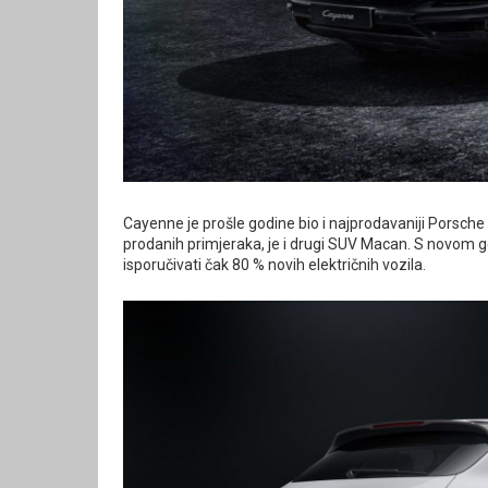
Cayenne je prošle godine bio i najprodavaniji Porsche m
prodanih primjeraka, je i drugi SUV Macan. S novom ge
isporučivati čak 80 % novih električnih vozila.