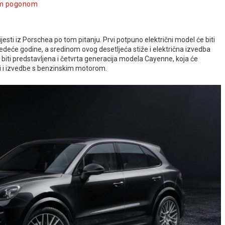
nim pogonom
vijesti iz Porschea po tom pitanju. Prvi potpuno električni model će biti
jedeće godine, a sredinom ovog desetljeća stiže i električna izvedba
i predstavljena i četvrta generacija modela Cayenne, koja će
iti i izvedbe s benzinskim motorom.