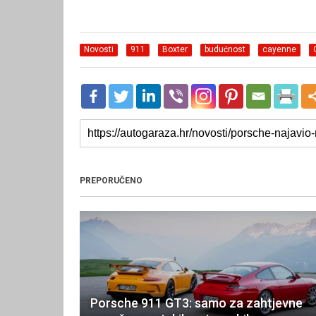
Novosti
911
Boxter
budućnost
cayenne
PREPORUČENO
Porsche 911 GT3: samo za zahtjevne