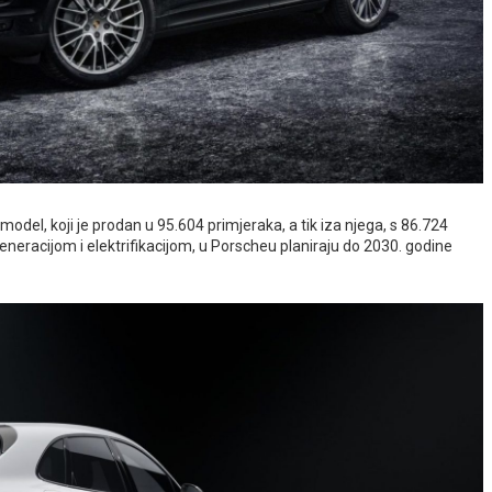
odel, koji je prodan u 95.604 primjeraka, a tik iza njega, s 86.724
neracijom i elektrifikacijom, u Porscheu planiraju do 2030. godine