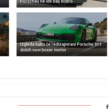
Porscheu ne ide baš dobro
,
Izgleda kako će redizajnirani Porsche 911
dobiti novi boxer motor