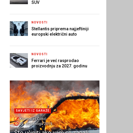
SUV
NOVOSTI
Stellantis priprema najjeftiniji
europski električni auto
NOVOSTI
Ferrari je već rasprodao
proizvodnju za 2027. godinu
SAVJETI IZ GARAŽE
Krunoslav Ćosić
25. studenoga 2019.
Što učiniti ako vam se zapali