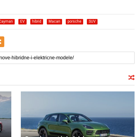
Cayman
EV
hibrid
Macan
porsche
SUV