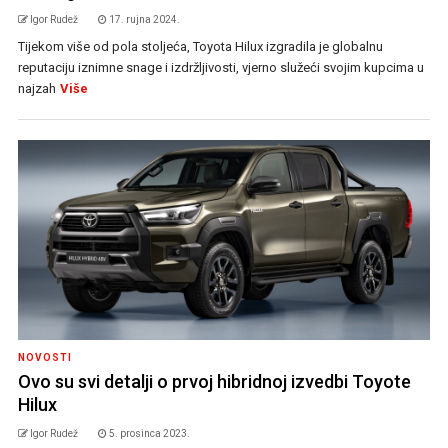
Igor Rudež
17. rujna 2024.
Tijekom više od pola stoljeća, Toyota Hilux izgradila je globalnu
reputaciju iznimne snage i izdržljivosti, vjerno služeći svojim kupcima u
najzah
Više
NOVOSTI
Ovo su svi detalji o prvoj hibridnoj izvedbi Toyote
Hilux
Igor Rudež
5. prosinca 2023.