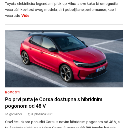
Toyota elektrificira legendarni pick-up Hilux, a sve kako bi omogućila
veću učinkovitost ovog modela, ali i poboljšane performanse, kao i
veću udo
Više
NOVOSTI
Po prvi puta je Corsa dostupna s hibridnim
pogonom od 48 V
Igor Rudež
3. prosinca 2023.
Opel će uskoro ponuditi Corsu s novim hibridnim pogonom od 48 V, a
to će ujedno biti i prva takva Corsa. Sustav sadrži litij-ionsku bateriju