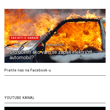
SAVJETI IZ GARAŽE
Krunoslav Ćosić
25. studenoga 2019.
Što učiniti ako vam se zapali električni
automobil?
Pratite nas na Facebook-u
YOUTUBE KANAL