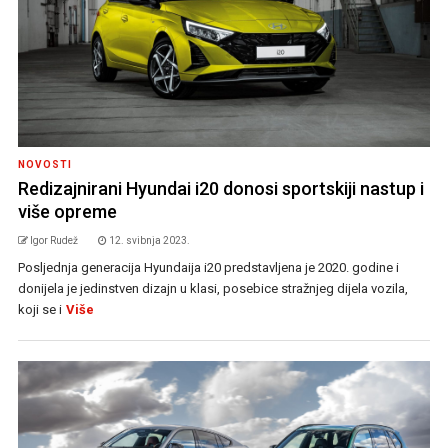
NOVOSTI
Redizajnirani Hyundai i20 donosi sportskiji nastup i
više opreme
Igor Rudež
12. svibnja 2023.
Posljednja generacija Hyundaija i20 predstavljena je 2020. godine i
donijela je jedinstven dizajn u klasi, posebice stražnjeg dijela vozila,
koji se i
Više