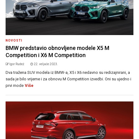
NOVOSTI
BMW predstavio obnovljene modele X5 M
Competition i X6 M Competition
Igor Rudež
22. veljače 2023.
Dva tražena SUV modela iz BMW-a, X5 i X6 nedavno su redizajnirani, a
sada je bilo vrijeme i za obnovu M Competition izvedbi. Oni su ujedno i
prvi mode
Više