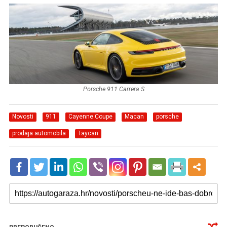
Porsche 911 Carrera S
Novosti
911
Cayenne Coupe
Macan
porsche
prodaja automobila
Taycan