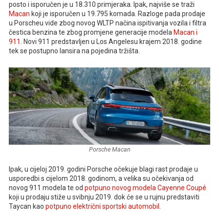
posto i isporučen je u 18.310 primjeraka. Ipak, najviše se traži
Macan
koji je isporučen u 19.795 komada. Razloge pada prodaje
u Porscheu vide zbog novog WLTP načina ispitivanja vozila i filtra
čestica benzina te zbog promjene generacije modela
Macan i
911
. Novi 911 predstavljen u Los Angelesu krajem 2018. godine
tek se postupno lansira na pojedina tržišta.
Porsche Macan
Ipak, u cijeloj 2019. godini Porsche očekuje blagi rast prodaje u
usporedbi s cijelom 2018. godinom, a velika su očekivanja od
novog 911 modela te od
potpuno novog modela Cayenne Coupé
koji u prodaju stiže u svibnju 2019. dok će se u rujnu predstaviti
Taycan kao
potpuno električni sportski automobil
.