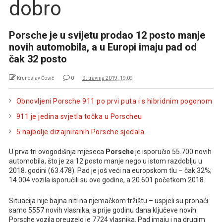
dobro
Porsche je u svijetu prodao 12 posto manje
novih automobila, a u Europi imaju pad od
čak 32 posto
Krunoslav Ćosić
0
9. travnja 2019. 19:09
Obnovljeni Porsche 911 po prvi puta i s hibridnim pogonom
911 je jedina svjetla točka u Porscheu
5 najbolje dizajniranih Porsche sjedala
U prva tri ovogodišnja mjeseca
Porsche
je isporučio 55.700 novih
automobila, što je za 12 posto manje nego u istom razdoblju u
2018. godini (63.478). Pad je još veći na europskom tlu – čak 32%;
14.004 vozila isporučili su ove godine, a 20.601 početkom 2018.
Situacija nije bajna niti na njemačkom tržištu – uspjeli su pronaći
samo 5557 novih vlasnika, a prije godinu dana ključeve novih
Porsche vozila preuzelo je 7724 vlasnika. Pad imaju i na drugim