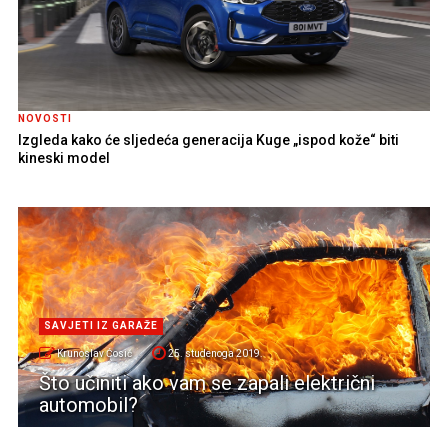
NOVOSTI
Izgleda kako će sljedeća generacija Kuge „ispod kože“ biti
kineski model
SAVJETI IZ GARAŽE
Krunoslav Ćosić
25. studenoga 2019.
Što učiniti ako vam se zapali električni
automobil?