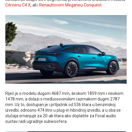
Citroenu C4 X
, ali i
Renaultovom Meganeu Conquest
.
Riječ je o modelu dugom 4687 mm, širokom 1859 mm i visokom
1478 mm, a dolazi s međuosovinskim razmakom dugim 2787
mm. Uz to, dostupan je i prtljažnik od 536 litara u benzinskoj
izvedbi, odnosno 474 litre u plug-in hibridnoj izvedbi, a u oba se
slučaja smanjuje za 20-ak litara ako doplatite za Focal audio
sustav radi ugradnje subwoofera.