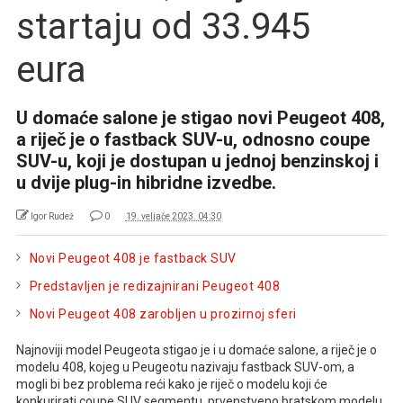
startaju od 33.945
eura
U domaće salone je stigao novi Peugeot 408,
a riječ je o fastback SUV-u, odnosno coupe
SUV-u, koji je dostupan u jednoj benzinskoj i
u dvije plug-in hibridne izvedbe.
Igor Rudež
0
19. veljače 2023. 04:30
Novi Peugeot 408 je fastback SUV
Predstavljen je redizajnirani Peugeot 408
Novi Peugeot 408 zarobljen u prozirnoj sferi
Najnoviji model Peugeota stigao je i u domaće salone, a riječ je o
modelu 408, kojeg u Peugeotu nazivaju fastback SUV-om, a
mogli bi bez problema reći kako je riječ o modelu koji će
konkurirati coupe SUV segmentu, prvenstveno bratskom modelu