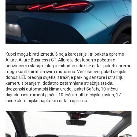
Kupci mogu birati između 6 boja karoserije i tri paketa opreme –
Allure, Allure Business i GT. Allure je dostupan s početnim
benzincem i slabijim plug-in hibridom, dok se ostali paketi opreme
mogu kombinirati sa svim motorima. Već osnovni paket serijski
donosi LED prednja svjetla, stražnje parking senzore i stražnju
kameru s pranjem, dodatno zatamnjena stražnja stakla,
dvozonski automatski klima uređaj, paket Safety, 10-inčnu
digitalnu instrument ploču i 10-inčni multimedijski zaslon, 17-
inčne aluminijske naplatke i ostalu opremu.