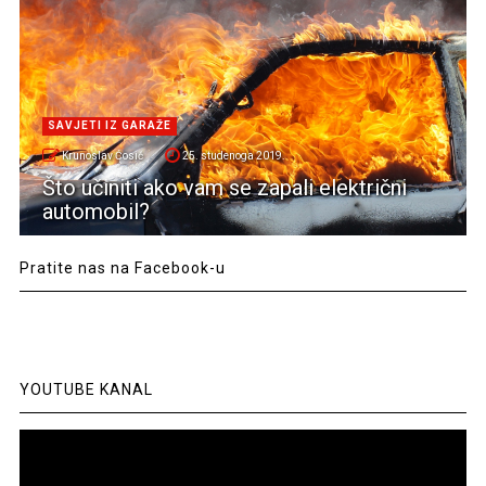
SAVJETI IZ GARAŽE
Krunoslav Ćosić
25. studenoga 2019.
Što učiniti ako vam se zapali električni
automobil?
Pratite nas na Facebook-u
YOUTUBE KANAL