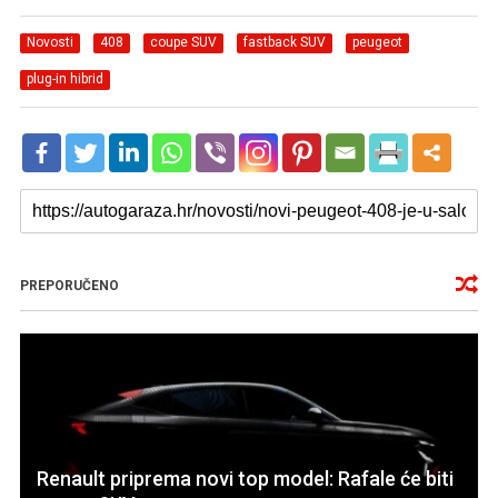
Novosti
408
coupe SUV
fastback SUV
peugeot
plug-in hibrid
PREPORUČENO
Renault priprema novi top model: Rafale će biti