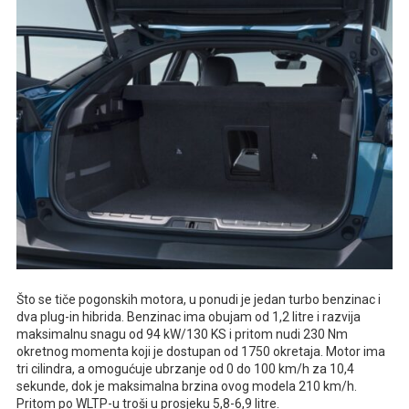
Što se tiče pogonskih motora, u ponudi je jedan turbo benzinac i
dva plug-in hibrida. Benzinac ima obujam od 1,2 litre i razvija
maksimalnu snagu od 94 kW/130 KS i pritom nudi 230 Nm
okretnog momenta koji je dostupan od 1750 okretaja. Motor ima
tri cilindra, a omogućuje ubrzanje od 0 do 100 km/h za 10,4
sekunde, dok je maksimalna brzina ovog modela 210 km/h.
Pritom po WLTP-u troši u prosjeku 5,8-6,9 litre.