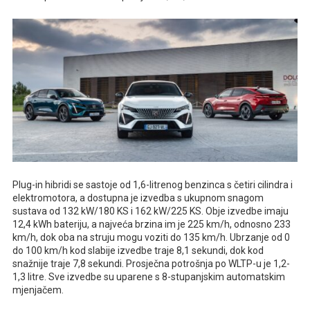
Plug-in hibridi se sastoje od 1,6-litrenog benzinca s četiri cilindra i
elektromotora, a dostupna je izvedba s ukupnom snagom
sustava od 132 kW/180 KS i 162 kW/225 KS. Obje izvedbe imaju
12,4 kWh bateriju, a najveća brzina im je 225 km/h, odnosno 233
km/h, dok oba na struju mogu voziti do 135 km/h. Ubrzanje od 0
do 100 km/h kod slabije izvedbe traje 8,1 sekundi, dok kod
snažnije traje 7,8 sekundi. Prosječna potrošnja po WLTP-u je 1,2-
1,3 litre. Sve izvedbe su uparene s 8-stupanjskim automatskim
mjenjačem.