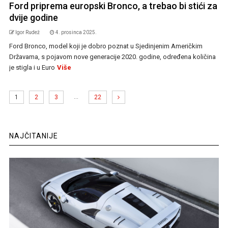
Ford priprema europski Bronco, a trebao bi stići za
dvije godine
Igor Rudež
4. prosinca 2025.
Ford Bronco, model koji je dobro poznat u Sjedinjenim Američkim
Državama, s pojavom nove generacije 2020. godine, određena količina
je stigla i u Euro
Više
…
1
2
3
22
NAJČITANIJE