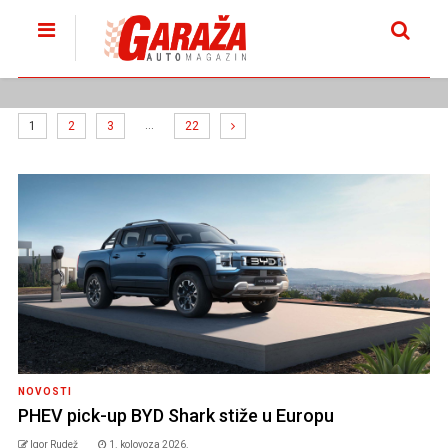
…
1
2
3
22
NOVOSTI
PHEV pick-up BYD Shark stiže u Europu
Igor Rudež
1. kolovoza 2026.