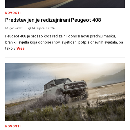
NOVOSTI
Predstavljen je redizajnirani Peugeot 408
Igor Rudež
14. siječnja 2026.
Peugeot 408 je prošao kroz redizajn i donosi novu prednju masku,
branik i svjetla koja donose i novi svjetlosni potpis dnevnih svjetala, pa
tako v
Više
NOVOSTI