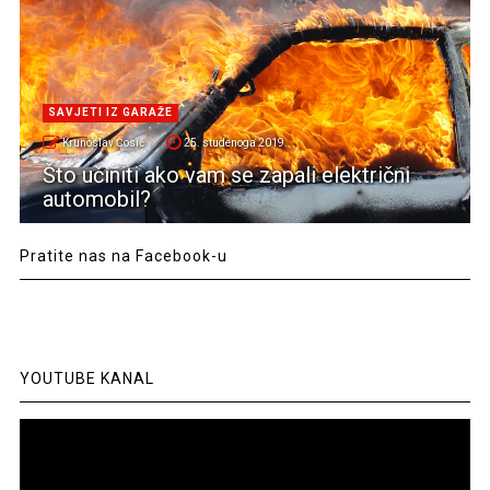
SAVJETI IZ GARAŽE
Krunoslav Ćosić
25. studenoga 2019.
Što učiniti ako vam se zapali električni
automobil?
Pratite nas na Facebook-u
YOUTUBE KANAL