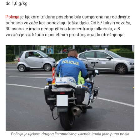
do 1,0 g/kg.
Policija
je tijekom tri dana posebno bila usmjerena na recidiviste
odnosno vozače koji ponavljaju teška djela. Od 57 takvih vozača,
30 osoba je imalo nedopuštenu koncentraciju alkohola, a 8
vozača je zadržano u posebnim prostorijama do otrežnjenja.
Policija je tijekom drugog listopadskog vikenda imala jako puno posla