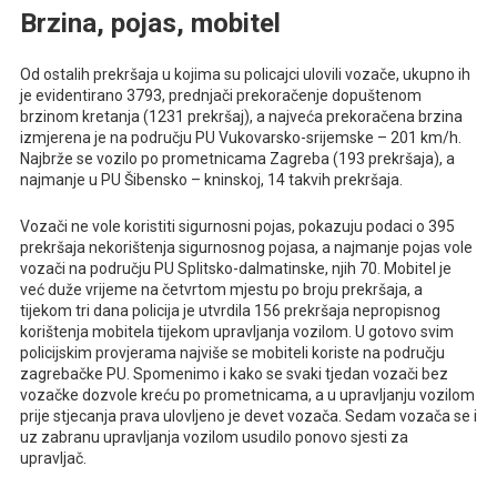
Brzina, pojas, mobitel
Od ostalih prekršaja u kojima su policajci ulovili vozače, ukupno ih
je evidentirano 3793, prednjači prekoračenje dopuštenom
brzinom kretanja (1231 prekršaj), a najveća prekoračena brzina
izmjerena je na području PU Vukovarsko-srijemske – 201 km/h.
Najbrže se vozilo po prometnicama Zagreba (193 prekršaja), a
najmanje u PU Šibensko – kninskoj, 14 takvih prekršaja.
Vozači ne vole koristiti sigurnosni pojas, pokazuju podaci o 395
prekršaja nekorištenja sigurnosnog pojasa, a najmanje pojas vole
vozači na području PU Splitsko-dalmatinske, njih 70. Mobitel je
već duže vrijeme na četvrtom mjestu po broju prekršaja, a
tijekom tri dana policija je utvrdila 156 prekršaja nepropisnog
korištenja mobitela tijekom upravljanja vozilom. U gotovo svim
policijskim provjerama najviše se mobiteli koriste na području
zagrebačke PU. Spomenimo i kako se svaki tjedan vozači bez
vozačke dozvole kreću po prometnicama, a u upravljanju vozilom
prije stjecanja prava ulovljeno je devet vozača. Sedam vozača se i
uz zabranu upravljanja vozilom usudilo ponovo sjesti za
upravljač.