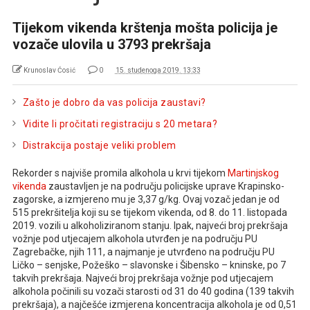
Tijekom vikenda krštenja mošta policija je
vozače ulovila u 3793 prekršaja
Krunoslav Ćosić
0
15. studenoga 2019. 13:33
Zašto je dobro da vas policija zaustavi?
Vidite li pročitati registraciju s 20 metara?
Distrakcija postaje veliki problem
Rekorder s najviše promila alkohola u krvi tijekom
Martinjskog
vikenda
zaustavljen je na području policijske uprave Krapinsko-
zagorske, a izmjereno mu je 3,37 g/kg. Ovaj vozač jedan je od
515 prekršitelja koji su se tijekom vikenda, od 8. do 11. listopada
2019. vozili u alkoholiziranom stanju. Ipak, najveći broj prekršaja
vožnje pod utjecajem alkohola utvrđen je na području PU
Zagrebačke, njih 111, a najmanje je utvrđeno na području PU
Ličko – senjske, Požeško – slavonske i Šibensko – kninske, po 7
takvih prekršaja. Najveći broj prekršaja vožnje pod utjecajem
alkohola počinili su vozači starosti od 31 do 40 godina (139 takvih
prekršaja), a najčešće izmjerena koncentracija alkohola je od 0,51