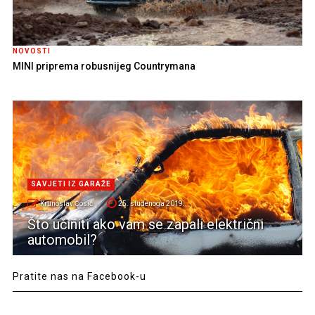
NOVOSTI
MINI priprema robusnijeg Countrymana
SAVJETI IZ GARAŽE
Krunoslav Ćosić
25. studenoga 2019.
Što učiniti ako vam se zapali električni
automobil?
Pratite nas na Facebook-u