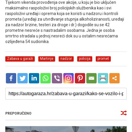
Tijekom vikenda provođenja ove akcije, u koju je bio uključen
maksimalno raspoloživi broj policijskih službenika kao i svi
raspoloživi uređaji i oprema koja se koristi u nadzoru i kontroli
prometa (uređaji za utvrđivanje stupnja alkoholiziranosti, uređaji
za nadzor brzine, testeri za droge i dr.) dogodile su se 42
prometne nesreće s nastradalim osobama. Jedna je osoba
smrtno stradala u jednoj nesreći dok su u ostalim nesrećama
ozlijeđena 54 sudionika.
Zabava u garaži
Martinje
nadzor
policija
promet
PREPORUČENO