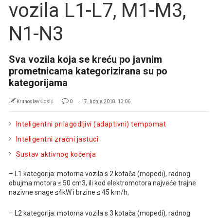
vozila L1-L7, M1-M3,
N1-N3
Sva vozila koja se kreću po javnim
prometnicama kategorizirana su po
kategorijama
Krunoslav Ćosić
0
17. lipnja 2018. 13:06
Inteligentni prilagodljivi (adaptivni) tempomat
Inteligentni zračni jastuci
Sustav aktivnog kočenja
– L1 kategorija: motorna vozila s 2 kotača (mopedi), radnog
obujma motora ≤ 50 cm3, ili kod elektromotora najveće trajne
nazivne snage ≤4kW i brzine ≤ 45 km/h,
– L2 kategorija: motorna vozila s 3 kotača (mopedi), radnog