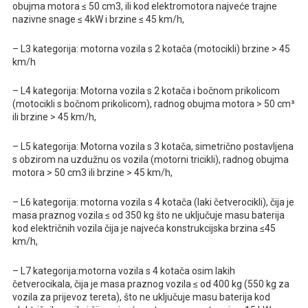
obujma motora ≤ 50 cm3, ili kod elektromotora najveće trajne
nazivne snage ≤ 4kW i brzine ≤ 45 km/h,
– L3 kategorija: motorna vozila s 2 kotača (motocikli) brzine > 45
km/h
– L4 kategorija: Motorna vozila s 2 kotača i bočnom prikolicom
(motocikli s bočnom prikolicom), radnog obujma motora > 50 cm³
ili brzine > 45 km/h,
– L5 kategorija: Motorna vozila s 3 kotača, simetrično postavljena
s obzirom na uzdužnu os vozila (motorni tricikli), radnog obujma
motora > 50 cm3 ili brzine > 45 km/h,
– L6 kategorija: motorna vozila s 4 kotača (laki četverocikli), čija je
masa praznog vozila ≤ od 350 kg što ne uključuje masu baterija
kod električnih vozila čija je najveća konstrukcijska brzina ≤45
km/h,
– L7 kategorija:motorna vozila s 4 kotača osim lakih
četverocikala, čija je masa praznog vozila ≤ od 400 kg (550 kg za
vozila za prijevoz tereta), što ne uključuje masu baterija kod