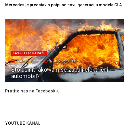
Mercedes je predstavio potpuno novu generaciju modela GLA
SAVJETI IZ GARAŽE
Krunoslav Ćosić
25. studenoga 2019.
Što učiniti ako vam se zapali električni
automobil?
Pratite nas na Facebook-u
YOUTUBE KANAL