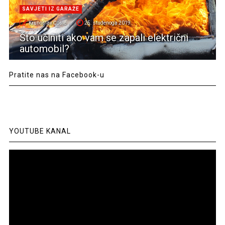
SAVJETI IZ GARAŽE
Krunoslav Ćosić
25. studenoga 2019.
Što učiniti ako vam se zapali električni
automobil?
Pratite nas na Facebook-u
YOUTUBE KANAL