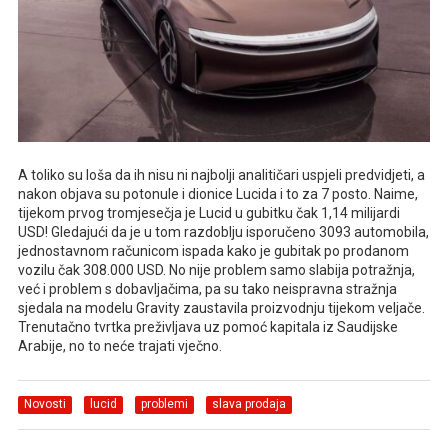
A toliko su loša da ih nisu ni najbolji analitičari uspjeli predvidjeti, a
nakon objava su potonule i dionice Lucida i to za 7 posto. Naime,
tijekom prvog tromjesečja je Lucid u gubitku čak 1,14 milijardi
USD! Gledajući da je u tom razdoblju isporučeno 3093 automobila,
jednostavnom računicom ispada kako je gubitak po prodanom
vozilu čak 308.000 USD. No nije problem samo slabija potražnja,
već i problem s dobavljačima, pa su tako neispravna stražnja
sjedala na modelu Gravity zaustavila proizvodnju tijekom veljače.
Trenutačno tvrtka preživljava uz pomoć kapitala iz Saudijske
Arabije, no to neće trajati vječno.
Novosti
lucid
problemi
slava prodaja