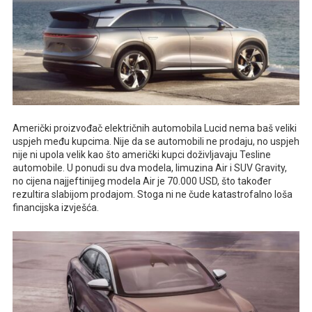
Američki proizvođač električnih automobila Lucid nema baš veliki
uspjeh među kupcima. Nije da se automobili ne prodaju, no uspjeh
nije ni upola velik kao što američki kupci doživljavaju Tesline
automobile. U ponudi su dva modela, limuzina Air i SUV Gravity,
no cijena najjeftinijeg modela Air je 70.000 USD, što također
rezultira slabijom prodajom. Stoga ni ne čude katastrofalno loša
financijska izvješća.