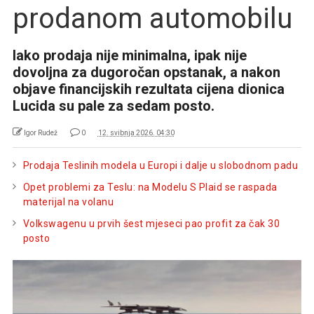
prodanom automobilu
Iako prodaja nije minimalna, ipak nije
dovoljna za dugoročan opstanak, a nakon
objave financijskih rezultata cijena dionica
Lucida su pale za sedam posto.
Igor Rudež
0
12. svibnja 2026. 04:30
Prodaja Teslinih modela u Europi i dalje u slobodnom padu
Opet problemi za Teslu: na Modelu S Plaid se raspada
materijal na volanu
Volkswagenu u prvih šest mjeseci pao profit za čak 30
posto