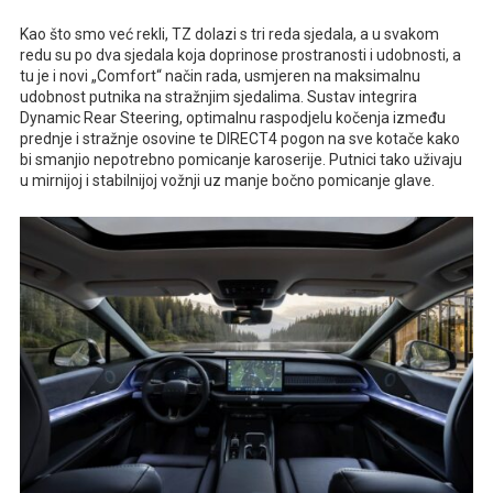
Kao što smo već rekli, TZ dolazi s tri reda sjedala, a u svakom
redu su po dva sjedala koja doprinose prostranosti i udobnosti, a
tu je i novi „Comfort“ način rada, usmjeren na maksimalnu
udobnost putnika na stražnjim sjedalima. Sustav integrira
Dynamic Rear Steering, optimalnu raspodjelu kočenja između
prednje i stražnje osovine te DIRECT4 pogon na sve kotače kako
bi smanjio nepotrebno pomicanje karoserije. Putnici tako uživaju
u mirnijoj i stabilnijoj vožnji uz manje bočno pomicanje glave.