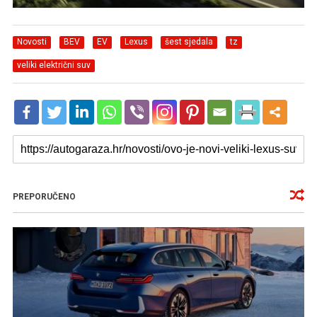
Novosti
BEV
EV
Lexus
šest sjedala
tz
veliki električni suv
PREPORUČENO