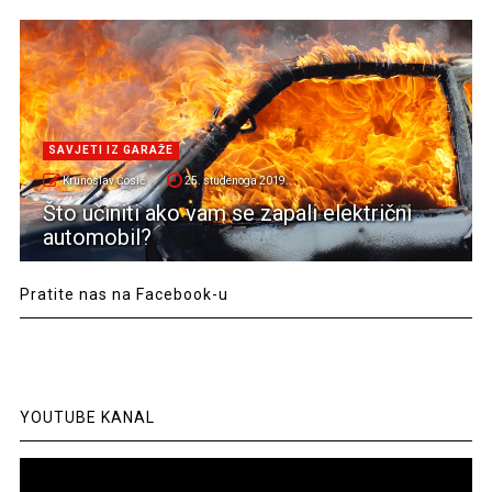
SAVJETI IZ GARAŽE
Krunoslav Ćosić
25. studenoga 2019.
Što učiniti ako vam se zapali električni
automobil?
Pratite nas na Facebook-u
YOUTUBE KANAL