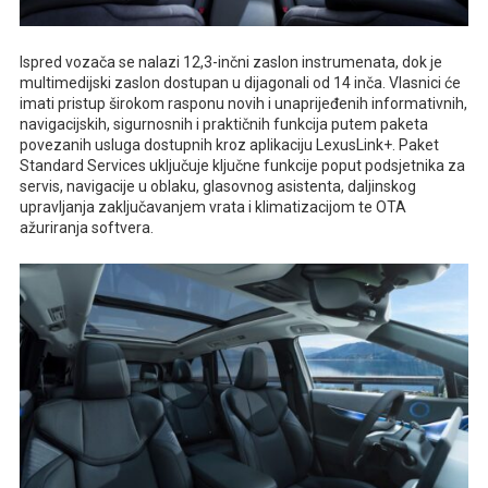
Ispred vozača se nalazi 12,3-inčni zaslon instrumenata, dok je
multimedijski zaslon dostupan u dijagonali od 14 inča. Vlasnici će
imati pristup širokom rasponu novih i unaprijeđenih informativnih,
navigacijskih, sigurnosnih i praktičnih funkcija putem paketa
povezanih usluga dostupnih kroz aplikaciju LexusLink+. Paket
Standard Services uključuje ključne funkcije poput podsjetnika za
servis, navigacije u oblaku, glasovnog asistenta, daljinskog
upravljanja zaključavanjem vrata i klimatizacijom te OTA
ažuriranja softvera.