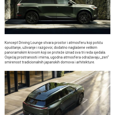
Koncept Driving Lounge stvara prostor i atmosferu koji potiču
opuštanje, uživanje i razgovor, dodatno naglašene velikim
panoramskim krovom koji se proteže iznad sva tri reda sjedala.
Osjećaj prostranosti i mirna, ugodna atmosfera odražavaju „zen“
smirenost tradicionalnih japanskih domova i arhitekture.