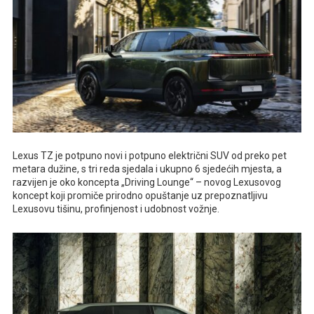
Lexus TZ je potpuno novi i potpuno električni SUV od preko pet
metara dužine, s tri reda sjedala i ukupno 6 sjedećih mjesta, a
razvijen je oko koncepta „Driving Lounge“ – novog Lexusovog
koncept koji promiče prirodno opuštanje uz prepoznatljivu
Lexusovu tišinu, profinjenost i udobnost vožnje.