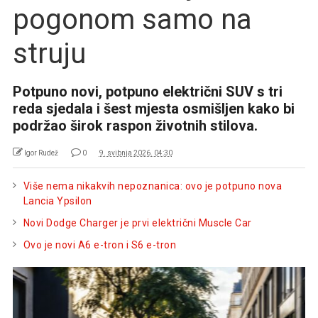
pogonom samo na
struju
Potpuno novi, potpuno električni SUV s tri
reda sjedala i šest mjesta osmišljen kako bi
podržao širok raspon životnih stilova.
Igor Rudež
0
9. svibnja 2026. 04:30
Više nema nikakvih nepoznanica: ovo je potpuno nova
Lancia Ypsilon
Novi Dodge Charger je prvi električni Muscle Car
Ovo je novi A6 e-tron i S6 e-tron