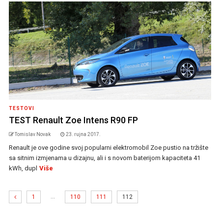
TESTOVI
TEST Renault Zoe Intens R90 FP
Tomislav Novak
23. rujna 2017.
Renault je ove godine svoj popularni elektromobil Zoe pustio na tržište
sa sitnim izmjenama u dizajnu, ali i s novom baterijom kapaciteta 41
kWh, dupl
Više
…
1
110
111
112