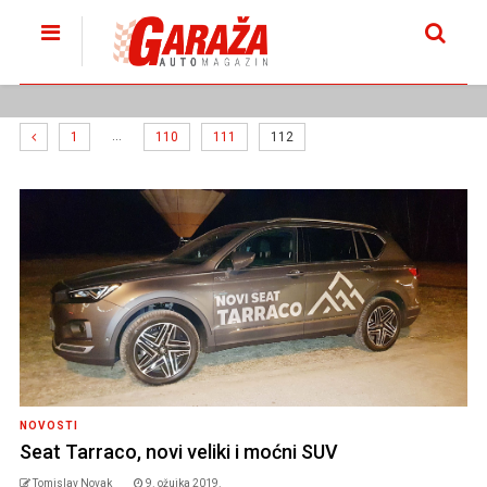
…
1
110
111
112
NOVOSTI
Seat Tarraco, novi veliki i moćni SUV
Tomislav Novak
9. ožujka 2019.