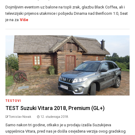
Dojmljivim eventom uz balone na topli zrak, glazbu Black Coffea, ali i
televizijski prijenos utakmice i pobjedu Dinama nad Benficom 1:0, Seat
je na za
Više
TESTOVI
TEST Suzuki Vitara 2018, Premium (GL+)
Tomislav Novak
12. studenoga 2018.
Samo nakon tri godine, otkako je u prodaju izašla Suzukijeva
uspješnica Vitara, pred nas je došla osvježena verzija ovog gradskog