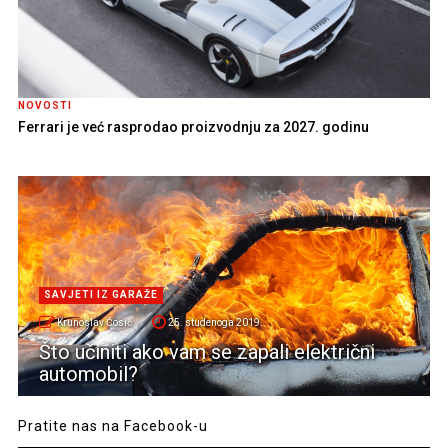
NOVOSTI
Ferrari je već rasprodao proizvodnju za 2027. godinu
SAVJETI IZ GARAŽE
Krunoslav Ćosić
25. studenoga 2019.
Što učiniti ako vam se zapali električni
automobil?
Pratite nas na Facebook-u