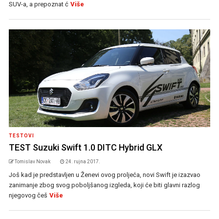
SUV-a, a prepoznat ć
Više
TESTOVI
TEST Suzuki Swift 1.0 DITC Hybrid GLX
Tomislav Novak
24. rujna 2017.
Još kad je predstavljen u Ženevi ovog proljeća, novi Swift je izazvao
zanimanje zbog svog poboljšanog izgleda, koji će biti glavni razlog
njegovog češ
Više