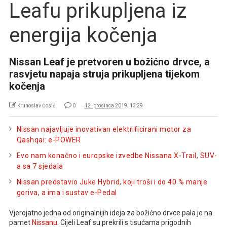
Leafu prikupljena iz
energija kočenja
Nissan Leaf je pretvoren u božićno drvce, a
rasvjetu napaja struja prikupljena tijekom
kočenja
Krunoslav Ćosić
0
12. prosinca 2019. 13:29
Nissan najavljuje inovativan elektrificirani motor za
Qashqai: e-POWER
Evo nam konačno i europske izvedbe Nissana X-Trail, SUV-
a sa 7 sjedala
Nissan predstavio Juke Hybrid, koji troši i do 40 % manje
goriva, a ima i sustav e-Pedal
Vjerojatno jedna od originalnijih ideja za božićno drvce pala je na
pamet
Nissanu
. Cijeli Leaf su prekrili s tisućama prigodnih