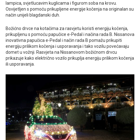
lampica, svjetlucavim kuglicama i figurom soba na krovu.
Osvijetljen s pomoću prikupljene energije kočenja na originalan su
način unijeli blagdanski duh.
Božićno drvce na kotačima za rasvjetu koristi energiju kočenja,
prikupljenu s pomoću papučice e-Pedal i načina rada B. Nissanova
inovativna papučica e-Pedal i način rada B pomažu prikupiti
energiju prilikom kočenja i usporavanja i tako vozilu povećavaju
domet u vožnji. Rasvjeta na Nissanovom božićnom drvcu
prikazuje kako električno vozilo prikuplja energiju prilikom kočenja
ili usporavanja.