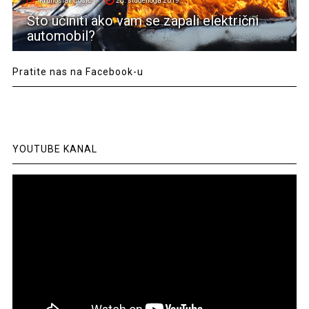
Krunoslav Ćosić
25. studenoga 2019.
Što učiniti ako vam se zapali električni
automobil?
Pratite nas na Facebook-u
YOUTUBE KANAL