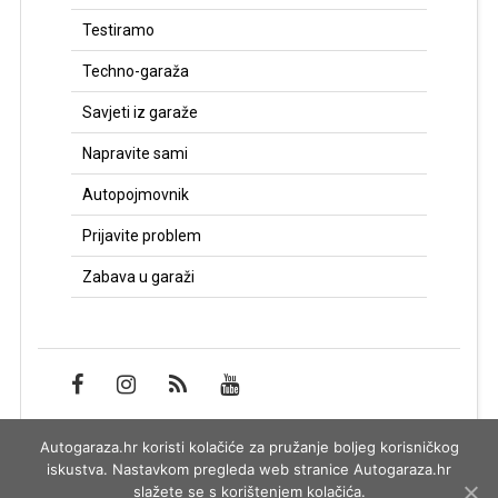
Testiramo
Techno-garaža
Savjeti iz garaže
Napravite sami
Autopojmovnik
Prijavite problem
Zabava u garaži
Autogaraza.hr koristi kolačiće za pružanje boljeg korisničkog
Impressum
iskustva. Nastavkom pregleda web stranice Autogaraza.hr
slažete se s korištenjem kolačića.