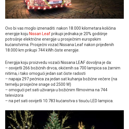
Ovo bi vas moglo iznenaditi: nakon 18.000 kilometara količina
energije koju
Nissan Leaf
prikupi jednaka je 20% godišnje
potrošnje električne energije u prosječnim europskim
kućanstvima. Prosječni vozač Nissana Leaf nakon prijeđenih
18.000 km prikupi 744 kWh čiste energije.
Energija koju proizvedu vozači Nissana LEAF dovoljna je da:
– osvijetli 266 božićnih drvca, okićenih sa 700 lampica sa žarnim
nitima, i tako omogući jedan sat čiste radosti
– napaja 297 pećnica za jedan sat kuhanja božićne večere (na
temelju prosječne snage od 2500 W)
– omogući pet sati uživanja u božićnim filmovima na 744
televizora
– na pet sati osvijetli 10.783 kućanstva s tisuću LED lampica.