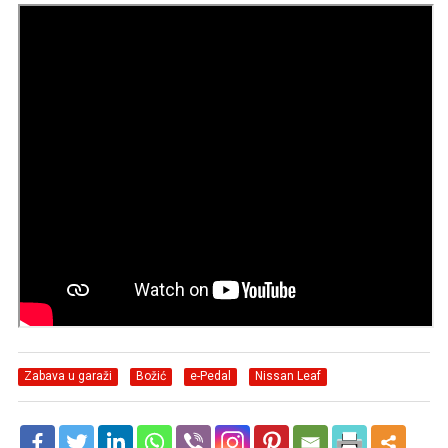
Zabava u garaži
Božić
e-Pedal
Nissan Leaf