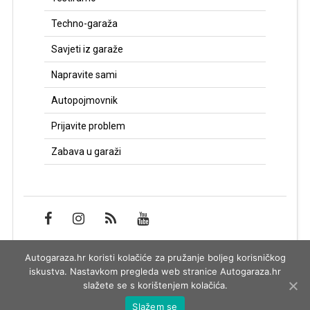
Techno-garaža
Savjeti iz garaže
Napravite sami
Autopojmovnik
Prijavite problem
Zabava u garaži
Autogaraza.hr koristi kolačiće za pružanje boljeg korisničkog
Impressum
iskustva. Nastavkom pregleda web stranice Autogaraza.hr
slažete se s korištenjem kolačića.
Slažem se