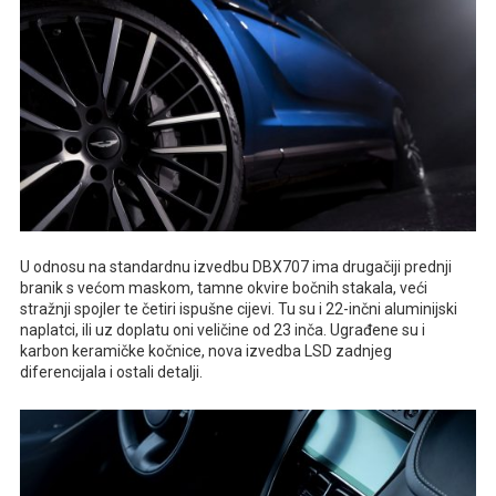
U odnosu na standardnu izvedbu DBX707 ima drugačiji prednji
branik s većom maskom, tamne okvire bočnih stakala, veći
stražnji spojler te četiri ispušne cijevi. Tu su i 22-inčni aluminijski
naplatci, ili uz doplatu oni veličine od 23 inča. Ugrađene su i
karbon keramičke kočnice, nova izvedba LSD zadnjeg
diferencijala i ostali detalji.