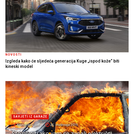
NOVOSTI
Izgleda kako će sljedeća generacija Kuge „ispod kože“ biti
kineski model
SAVJETI IZ GARAŽE
Krunoslav Ćosić
25. studenoga 2019.
Što učiniti ako vam se zapali električni