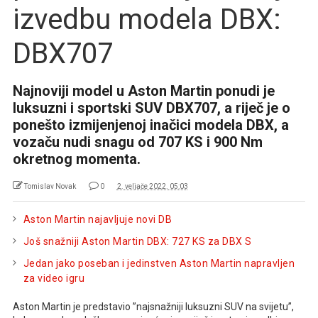
izvedbu modela DBX:
DBX707
Najnoviji model u Aston Martin ponudi je
luksuzni i sportski SUV DBX707, a riječ je o
ponešto izmijenjenoj inačici modela DBX, a
vozaču nudi snagu od 707 KS i 900 Nm
okretnog momenta.
Tomislav Novak
0
2. veljače 2022. 05:03
Aston Martin najavljuje novi DB
Još snažniji Aston Martin DBX: 727 KS za DBX S
Jedan jako poseban i jedinstven Aston Martin napravljen
za video igru
Aston Martin je predstavio ”najsnažniji luksuzni SUV na svijetu”,