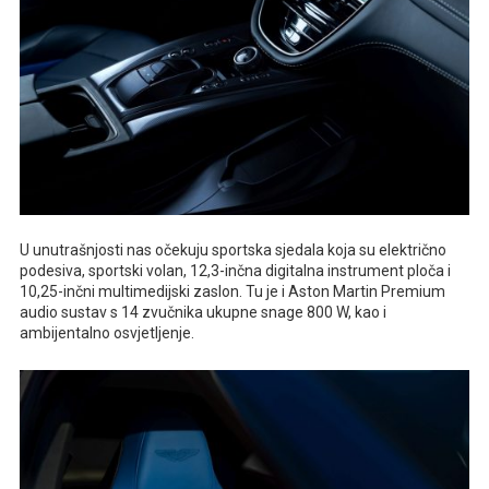
U unutrašnjosti nas očekuju sportska sjedala koja su električno
podesiva, sportski volan, 12,3-inčna digitalna instrument ploča i
10,25-inčni multimedijski zaslon. Tu je i Aston Martin Premium
audio sustav s 14 zvučnika ukupne snage 800 W, kao i
ambijentalno osvjetljenje.