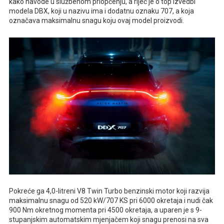
kako navode u službenom priopćenju, a riječ je o top izvedbi
modela DBX, koji u nazivu ima i dodatnu oznaku 707, a koja
označava maksimalnu snagu koju ovaj model proizvodi.
Pokreće ga 4,0-litreni V8 Twin Turbo benzinski motor koji razvija
maksimalnu snagu od 520 kW/707 KS pri 6000 okretaja i nudi čak
900 Nm okretnog momenta pri 4500 okretaja, a uparen je s 9-
stupanjskim automatskim mjenjačem koji snagu prenosi na sva