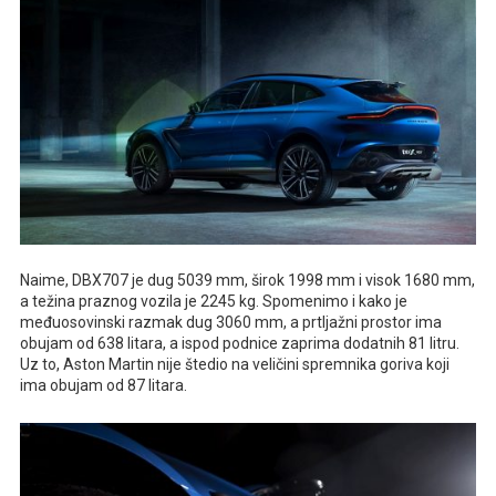
Naime, DBX707 je dug 5039 mm, širok 1998 mm i visok 1680 mm,
a težina praznog vozila je 2245 kg. Spomenimo i kako je
međuosovinski razmak dug 3060 mm, a prtljažni prostor ima
obujam od 638 litara, a ispod podnice zaprima dodatnih 81 litru.
Uz to, Aston Martin nije štedio na veličini spremnika goriva koji
ima obujam od 87 litara.