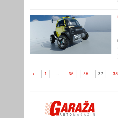
…
1
35
36
37
38