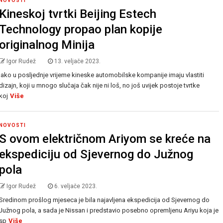
NOVOSTI
Kineskoj tvrtki Beijing Estech
Technology propao plan kopije
originalnog Minija
Igor Rudež
13. veljače 2023.
Iako u posljednje vrijeme kineske automobilske kompanije imaju vlastiti
dizajn, koji u mnogo slučaja čak nije ni loš, no još uvijek postoje tvrtke
koj
Više
NOVOSTI
S ovom električnom Ariyom se kreće na
ekspediciju od Sjevernog do Južnog
pola
Igor Rudež
6. veljače 2023.
Sredinom prošlog mjeseca je bila najavljena ekspedicija od Sjevernog do
Južnog pola, a sada je Nissan i predstavio posebno opremljenu Ariyu koja je
sp
Više