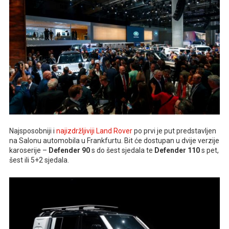
Najsposobniji i
najizdržljiviji Land Rover
po prvi je put predstavljen
na Salonu automobila u Frankfurtu. Bit će dostupan u dvije verzije
karoserije –
Defender 90
s do šest sjedala te
Defender 110
s pet,
šest ili 5+2 sjedala.