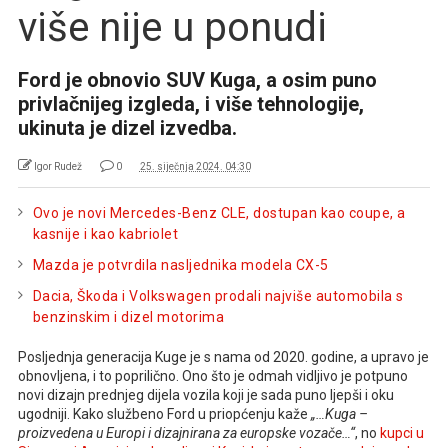
više nije u ponudi
Ford je obnovio SUV Kuga, a osim puno
privlačnijeg izgleda, i više tehnologije,
ukinuta je dizel izvedba.
Igor Rudež
0
25. siječnja 2024. 04:30
Ovo je novi Mercedes-Benz CLE, dostupan kao coupe, a
kasnije i kao kabriolet
Mazda je potvrdila nasljednika modela CX-5
Dacia, Škoda i Volkswagen prodali najviše automobila s
benzinskim i dizel motorima
Posljednja generacija Kuge je s nama od 2020. godine, a upravo je
obnovljena, i to poprilično. Ono što je odmah vidljivo je potpuno
novi dizajn prednjeg dijela vozila koji je sada puno ljepši i oku
ugodniji. Kako službeno Ford u priopćenju kaže
„…Kuga –
proizvedena u Europi i dizajnirana za europske vozače…“
, no
kupci u