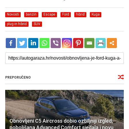
Novosti
benzin
Escape
Ford
hibrid
Kuga
plug-in hibrid
SUV
PREPORUČENO
Obnovljeni C5 Aircross dobio ozbiljniji izgled,
poboljšana Advanced Comfort sjedala i novu