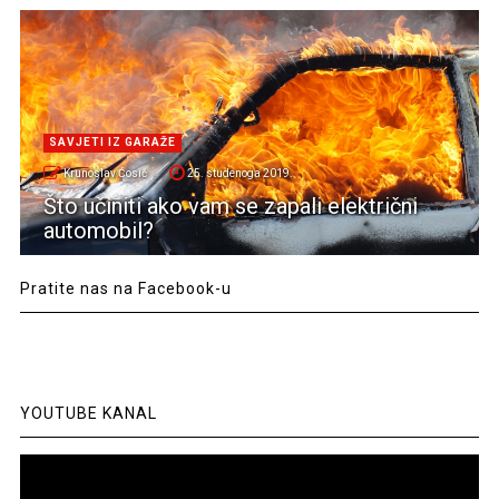
SAVJETI IZ GARAŽE
Krunoslav Ćosić
25. studenoga 2019.
Što učiniti ako vam se zapali električni
automobil?
Pratite nas na Facebook-u
YOUTUBE KANAL