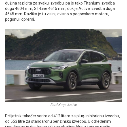
dužina različita za svaku izvedbu, pa je tako Titanium izvedba
duga 4604 mm, ST-Line 4615 mm, dok je Active izvedba duga
4645 mm. Razlika je i u visini, ovisno o pogonskom motoru,
pogonu i opremi.
Ford Kuga Active
Prtljažnik također varira od 412 litara za plug-in hibridnu izvedbu,
do 553 litre za standardnu benzinsku izvedbu. U određenim
izvedbama je dostupna i klizna stražnja klupa koja se može