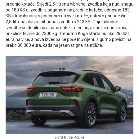
prednje kotače. Slijedi 2,5-litrena hibridna izvedba koja nudi snagu
od 180 KS u izvedbi s pogonom na prednje kotače, odnosno 183
KS u kombinaciji s pogonom na sve kotače, dok vrh ponude čini
2,5-litrena plug-in hibridna izvedba s 243 KS. Obje hibridne
izvedbe su dobile novi automatski mjenjač, a sad se nudi i vuča
prikolice težine do 2300 kg. Trenutno Kuga starta od oko 28.000
eura na više, a nova izvedba će početnu cijenu sigurno povisiti na
preko 30.000 eura, kada na jesen stigne na tržište.
Ford Kuga Active