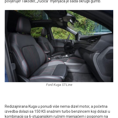
povjeruje! Također, „ručica“ mjenjača je sada okrugli gumb.
Ford Kuga ST-Line
Redizajnirana Kuga u ponudi više nema dizel motor, a početna
izvedba dolazi sa 150 KS snažnim turbo benzincem koji dolazi u
kombinaciji sa 6-stupanjskim ručnim mjenjačem i pogonom na