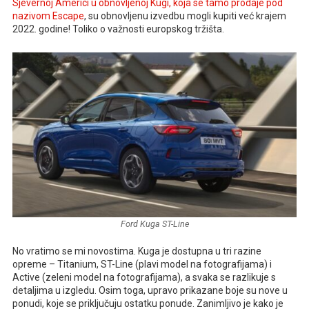
Sjevernoj Americi u obnovljenoj Kugi, koja se tamo prodaje pod
nazivom Escape
, su obnovljenu izvedbu mogli kupiti već krajem
2022. godine! Toliko o važnosti europskog tržišta.
Ford Kuga ST-Line
No vratimo se mi novostima. Kuga je dostupna u tri razine
opreme – Titanium, ST-Line (plavi model na fotografijama) i
Active (zeleni model na fotografijama), a svaka se razlikuje s
detaljima u izgledu. Osim toga, upravo prikazane boje su nove u
ponudi, koje se priključuju ostatku ponude. Zanimljivo je kako je