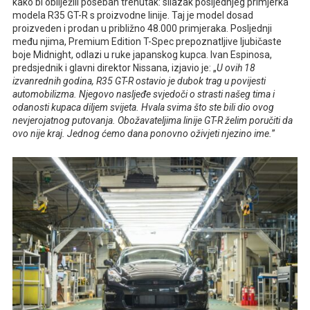
kako bi obilježili poseban trenutak: silazak posljednjeg primjerka
modela R35 GT-R s proizvodne linije. Taj je model dosad
proizveden i prodan u približno 48.000 primjeraka. Posljednji
među njima, Premium Edition T-Spec prepoznatljive ljubičaste
boje Midnight, odlazi u ruke japanskog kupca. Ivan Espinosa,
predsjednik i glavni direktor Nissana, izjavio je: „
U ovih 18
izvanrednih godina, R35 GT-R ostavio je dubok trag u povijesti
automobilizma. Njegovo nasljeđe svjedoči o strasti našeg tima i
odanosti kupaca diljem svijeta. Hvala svima što ste bili dio ovog
nevjerojatnog putovanja. Obožavateljima linije GT-R želim poručiti da
ovo nije kraj. Jednog ćemo dana ponovno oživjeti njezino ime.
”