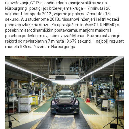
usavršavanju GT-R-a, godinu dana kasnije vratili su se na
Nürburgring i postigli još brže vrijeme kruga – 7 minuta i 26
sekundi. U listopadu 2012., vrijeme je palo na 7 minuta i 18
sekundi. A u studenome 2013., Nissanovi inženjeri i elitni vozači
ponovno izlaze na stazu. Za upravljačem inačice GT-R NISMO, s
posebnim aerodinamičkim postavkama, manjom masom i
posebno podešenim ovjesom, vozač Michael Krumm ostvario je
rekord od nevjerojatnih 7 minuta i 8,679 sekundi – najbolji rezultat
modela R35 na čuvenom Nürburgringu.