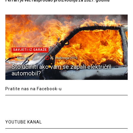
SAVJETI IZ GARAŽE
Krunoslav Ćosić
25. studenoga 2019.
Što učiniti ako vam se zapali električni
automobil?
Pratite nas na Facebook-u
YOUTUBE KANAL