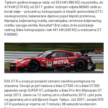
Tijekom godina snaga je rasla: od 353 kW (480 KS) na početku, do
419 kW (570 KS) od 2017. godine. Inženjeri odjela NISMO otišli su
korak dalje – preuzeli su turbopunjače iz trkaćih automobila GT3 i
visokoprecizne, balansirane dijelove poput klipnih prstenova,
klipnjača, koljenastog vratila, zamašnjaka, remenice koljenastog
vratila i opruga ventila. Rezultat? Brži odziv, brže postizanje
radnog tlaka turbopunjača i čak 441 kW (600 KS) u inačicama GT-
R NISMO.
R35 GT-R u svojoj je povijesti ostvario zavidna postignuća na
stazama. Osvojio je pet naslova u klasi GT500 i tri u klasi GT300
japanske serije SUPER GT, pobijedio u klasi Pro-Am Blancpain GT
serije 2013., slavio na 12-satnoj utrci u Bathurstu 2015. i pet puta
na japanskoj utrci izdržljivosti Super Taikyu. Još 2007., serijski R35
GT-R postavio je vrijeme od 7 minuta i 38 sekundi na slavnom