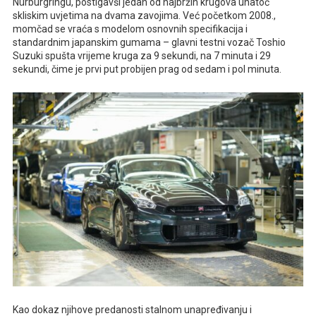
Nürburgringu, postigavši jedan od najbržih krugova unatoč
skliskim uvjetima na dvama zavojima. Već početkom 2008.,
momčad se vraća s modelom osnovnih specifikacija i
standardnim japanskim gumama – glavni testni vozač Toshio
Suzuki spušta vrijeme kruga za 9 sekundi, na 7 minuta i 29
sekundi, čime je prvi put probijen prag od sedam i pol minuta.
Kao dokaz njihove predanosti stalnom unapređivanju i