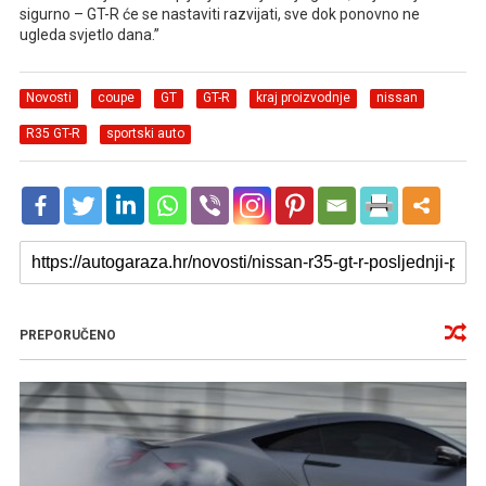
sigurno – GT-R će se nastaviti razvijati, sve dok ponovno ne
ugleda svjetlo dana.”
Novosti
coupe
GT
GT-R
kraj proizvodnje
nissan
R35 GT-R
sportski auto
PREPORUČENO