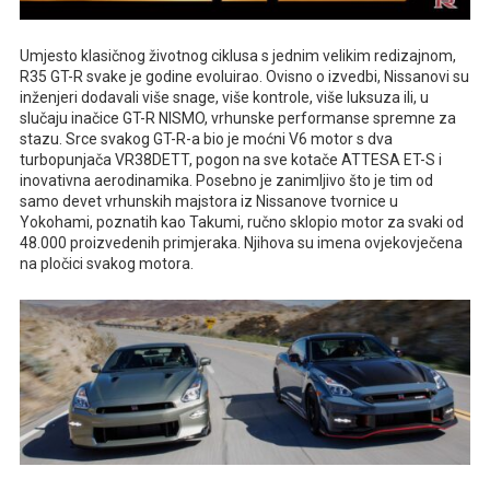
Umjesto klasičnog životnog ciklusa s jednim velikim redizajnom,
R35 GT-R svake je godine evoluirao. Ovisno o izvedbi, Nissanovi su
inženjeri dodavali više snage, više kontrole, više luksuza ili, u
slučaju inačice GT-R NISMO, vrhunske performanse spremne za
stazu. Srce svakog GT-R-a bio je moćni V6 motor s dva
turbopunjača VR38DETT, pogon na sve kotače ATTESA ET-S i
inovativna aerodinamika. Posebno je zanimljivo što je tim od
samo devet vrhunskih majstora iz Nissanove tvornice u
Yokohami, poznatih kao Takumi, ručno sklopio motor za svaki od
48.000 proizvedenih primjeraka. Njihova su imena ovjekovječena
na pločici svakog motora.