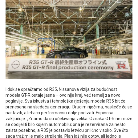
I dok se opraštamo od R35, Nissanova vizija za budućnost
modela GT-R ostaje jasna – ovo nije kraj, već temelj za novo
poglavlje. Sva iskustva i tehnološka rješenja modela R35 bit će
prenesena na sljedeću generaciju. Drugim riječima, nasljeđe će se
nastaviti, a letvica performansi i dalje podizati. Espinosa
zaključuje: „Znamo da su očekivanja velika. Oznaka GT-R ne može
se dodijeliti bilo kojem automobilu; ona je rezervirana za nešto
zaista posebno, a R35 je postavio letvicu prilično visoko. Sve što
sada tražim je malo strpljenja. Plan još nije gotov, ali jedno je