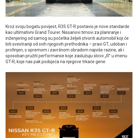
Kroz svoju bogatu povijest, R35 GT-R postavio je nove standarde
kao ultimativni Grand Tourer. Nissanovi timovi za planiranje i
inženjering od samog su početka željeli stvoriti automobil koji će
biti svestraniji od svih njegovih prethodnika – pravi GT, udoban i
profinjen, s opremom i završnom obradom najviše razine, ali i
sposoban pružiti performanse koje zaslužuju slovo „R” u imenu
GT-R, koje nas pak podsjeća na njegove trkaće gene.