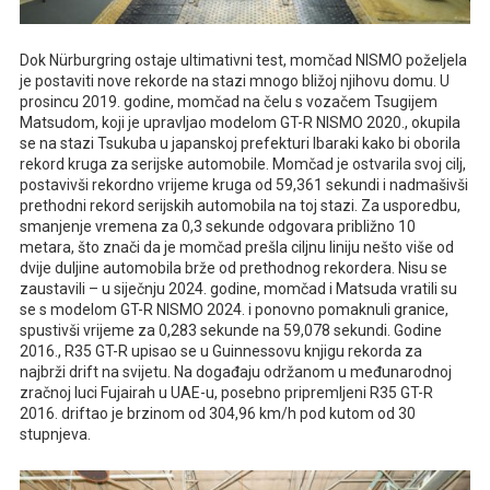
Dok Nürburgring ostaje ultimativni test, momčad NISMO poželjela
je postaviti nove rekorde na stazi mnogo bližoj njihovu domu. U
prosincu 2019. godine, momčad na čelu s vozačem Tsugijem
Matsudom, koji je upravljao modelom GT-R NISMO 2020., okupila
se na stazi Tsukuba u japanskoj prefekturi Ibaraki kako bi oborila
rekord kruga za serijske automobile. Momčad je ostvarila svoj cilj,
postavivši rekordno vrijeme kruga od 59,361 sekundi i nadmašivši
prethodni rekord serijskih automobila na toj stazi. Za usporedbu,
smanjenje vremena za 0,3 sekunde odgovara približno 10
metara, što znači da je momčad prešla ciljnu liniju nešto više od
dvije duljine automobila brže od prethodnog rekordera. Nisu se
zaustavili – u siječnju 2024. godine, momčad i Matsuda vratili su
se s modelom GT-R NISMO 2024. i ponovno pomaknuli granice,
spustivši vrijeme za 0,283 sekunde na 59,078 sekundi. Godine
2016., R35 GT-R upisao se u Guinnessovu knjigu rekorda za
najbrži drift na svijetu. Na događaju održanom u međunarodnoj
zračnoj luci Fujairah u UAE-u, posebno pripremljeni R35 GT-R
2016. driftao je brzinom od 304,96 km/h pod kutom od 30
stupnjeva.