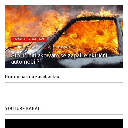
SAVJETI IZ GARAŽE
Krunoslav Ćosić
25. studenoga 2019.
Što učiniti ako vam se zapali električni
automobil?
Pratite nas na Facebook-u
YOUTUBE KANAL