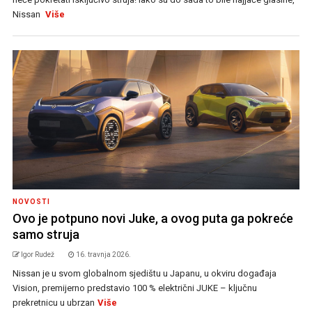
Nissan
Više
NOVOSTI
Ovo je potpuno novi Juke, a ovog puta ga pokreće
samo struja
Igor Rudež
16. travnja 2026.
Nissan je u svom globalnom sjedištu u Japanu, u okviru događaja
Vision, premijerno predstavio 100 % električni JUKE – ključnu
prekretnicu u ubrzan
Više