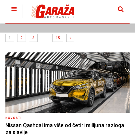
…
1
2
3
15
NOVOSTI
Nissan Qashqai ima više od četiri milijuna razloga
za slavlje