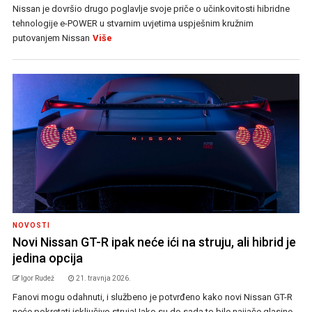
Nissan je dovršio drugo poglavlje svoje priče o učinkovitosti hibridne
tehnologije e-POWER u stvarnim uvjetima uspješnim kružnim
putovanjem Nissan
Više
NOVOSTI
Novi Nissan GT-R ipak neće ići na struju, ali hibrid je
jedina opcija
Igor Rudež
21. travnja 2026.
Fanovi mogu odahnuti, i službeno je potvrđeno kako novi Nissan GT-R
neće pokretati isključivo struja! Iako su do sada to bile najjače glasine,