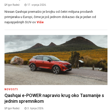
Igor Rudež
17. srpnja 2026.
Nissan Qashqai premašio je brojku od četiri milijuna prodanih
primjeraka u Europi, čime je još jednom dokazao da je jedan od
najuspješnijih SUV-ov
Više
NOVOSTI
Qashqai e-POWER napravio krug oko Tasmanije s
jednim spremnikom
Igor Rudež
3. lipnja 2026.