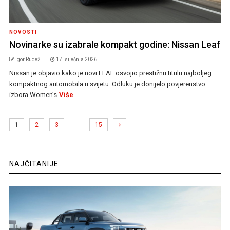
NOVOSTI
Novinarke su izabrale kompakt godine: Nissan Leaf
Igor Rudež
17. siječnja 2026.
Nissan je objavio kako je novi LEAF osvojio prestižnu titulu najboljeg
kompaktnog automobila u svijetu. Odluku je donijelo povjerenstvo
izbora Women’s
Više
…
1
2
3
15
NAJČITANIJE