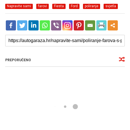
Napravite sami
farovi
Fiesta
Ford
poliranje
svjetla
PREPORUČENO