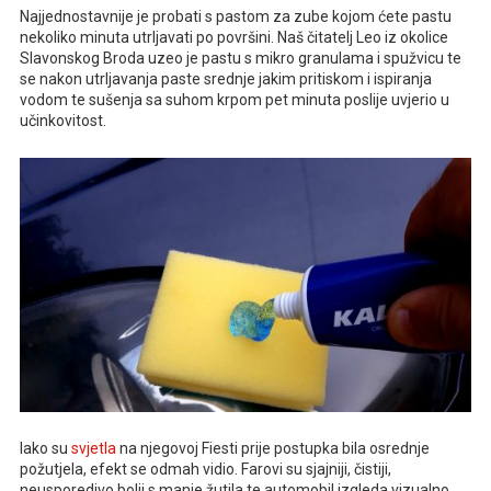
Najjednostavnije je probati s pastom za zube kojom ćete pastu
nekoliko minuta utrljavati po površini. Naš čitatelj Leo iz okolice
Slavonskog Broda uzeo je pastu s mikro granulama i spužvicu te
se nakon utrljavanja paste srednje jakim pritiskom i ispiranja
vodom te sušenja sa suhom krpom pet minuta poslije uvjerio u
učinkovitost.
Iako su
svjetla
na njegovoj Fiesti prije postupka bila osrednje
požutjela, efekt se odmah vidio. Farovi su sjajniji, čistiji,
neusporedivo bolji s manje žutila te automobil izgleda vizualno