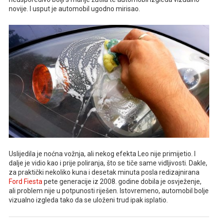
novije. I usput je automobil ugodno mirisao.
Uslijedila je noćna vožnja, ali nekog efekta Leo nije primijetio. I
dalje je vidio kao i prije poliranja, što se tiče same vidljivosti. Dakle,
za praktički nekoliko kuna i desetak minuta posla redizajnirana
Ford Fiesta
pete generacije iz 2008. godine dobila je osvježenje,
ali problem nije u potpunosti riješen. Istovremeno, automobil bolje
vizualno izgleda tako da se uloženi trud ipak isplatio.