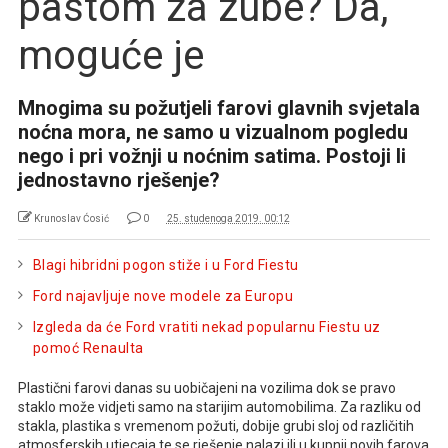
pastom za zube? Da,
moguće je
Mnogima su požutjeli farovi glavnih svjetala
noćna mora, ne samo u vizualnom pogledu
nego i pri vožnji u noćnim satima. Postoji li
jednostavno rješenje?
Krunoslav Ćosić
0
25. studenoga 2019. 00:12
Blagi hibridni pogon stiže i u Ford Fiestu
Ford najavljuje nove modele za Europu
Izgleda da će Ford vratiti nekad popularnu Fiestu uz
pomoć Renaulta
Plastični farovi danas su uobičajeni na vozilima dok se pravo
staklo može vidjeti samo na starijim automobilima. Za razliku od
stakla, plastika s vremenom požuti, dobije grubi sloj od različitih
atmosferskih utjecaja te se rješenje nalazi ili u kupnji novih farova