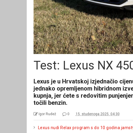
Test: Lexus NX 4
Lexus je u Hrvatskoj izjednačio cije
jednako opremljenom hibridnom izved
kupnja, jer ćete s redovitim punjenje
točili benzin.
Igor Rudež
0
15. studenoga 2025. 04:30
Lexus nudi Relax program s do 10 godina jamst