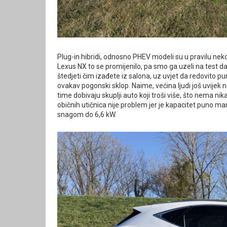
Plug-in hibridi, odnosno PHEV modeli su u pravilu nek
Lexus NX to se promijenilo, pa smo ga uzeli na test da v
štedjeti čim izađete iz salona, uz uvjet da redovito p
ovakav pogonski sklop. Naime, većina ljudi još uvijek 
time dobivaju skuplji auto koji troši više, što nema ni
običnih utičnica nije problem jer je kapacitet puno ma
snagom do 6,6 kW.