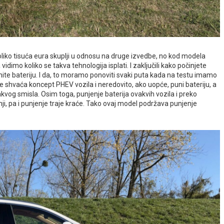
oliko tisuća eura skuplji u odnosu na druge izvedbe, no kod modela
idimo koliko se takva tehnologija isplati. I zaključili kako počinjete
unite bateriju. I da, to moramo ponoviti svaki puta kada na testu imamo
ne shvaća koncept PHEV vozila i neredovito, ako uopće, puni bateriju, a
kakvog smisla. Osim toga, punjenje baterija ovakvih vozila i preko
nji, pa i punjenje traje kraće. Tako ovaj model podržava punjenje