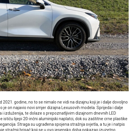
2021. godine, no to se nimalo ne vidi na dizajnu koji je i dalje dovoljno
o je on najavio novi smjer dizajna Lexusovih modela. Sprijeda i dalje
a i izduženija, te dolaze s prepoznatljivim dizajnom dnevnih LED
e ističu lijepi 20-inčni aluminijski naplatci, dok su zaštitne crne plastike
gancija. Straga su ugrađena spojena stražnja svjetla, a tu je i natpis
đuje stražnji brisač koji se u ovo jesensko doba pokazao izuzetno