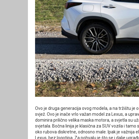
Ovo je druga generacija ovog modela, a na tržištu je od 
svjež. Ovo je inače vrlo važan model za Lexus, a uprav
dominira prilično velika maska motora, a svjetla su už
svjetala. Bočna linija je klasična za SUV vozila i tamo s
oko rubova diskretne, odnosno male. Ipak je važnija ele
Lexus, bez logotipa. Za pohvalu je što se i dalje ugra