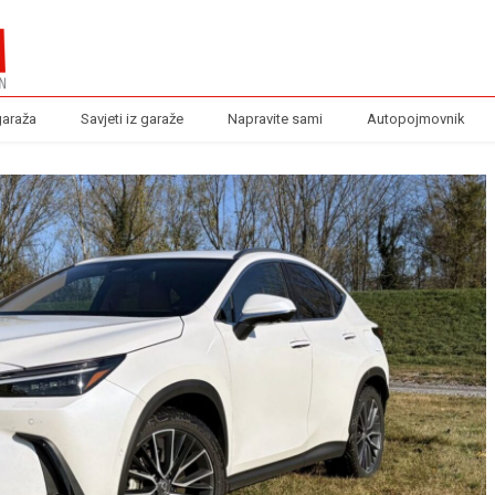
garaža
Savjeti iz garaže
Napravite sami
Autopojmovnik