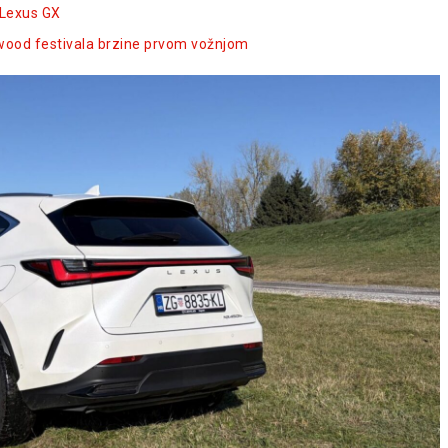
 Lexus GX
wood festivala brzine prvom vožnjom