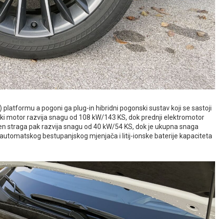
 platformu a pogoni ga plug-in hibridni pogonski sustav koji se sastoji
ski motor razvija snagu od 108 kW/143 KS, dok prednji elektromotor
n straga pak razvija snagu od 40 kW/54 KS, dok je ukupna snaga
automatskog bestupanjskog mjenjača i litij-ionske baterije kapaciteta