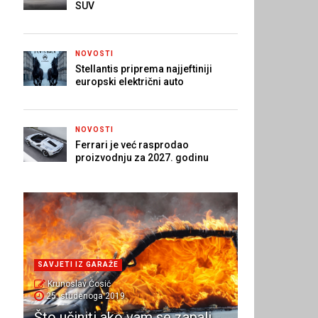
SUV
NOVOSTI
Stellantis priprema najjeftiniji
europski električni auto
NOVOSTI
Ferrari je već rasprodao
proizvodnju za 2027. godinu
SAVJETI IZ GARAŽE
Krunoslav Ćosić
25. studenoga 2019.
Što učiniti ako vam se zapali