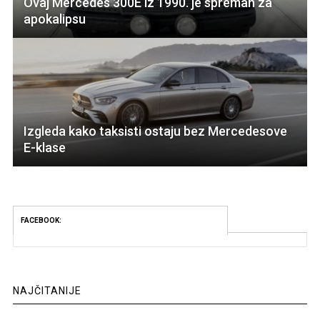
Ovaj Mercedes 300E iz 1990. je spreman za
apokalipsu
Izgleda kako taksisti ostaju bez Mercedesove
E-klase
FACEBOOK:
NAJČITANIJE