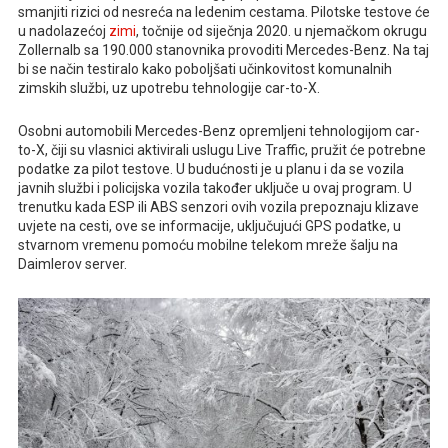
smanjiti rizici od nesreća na ledenim cestama. Pilotske testove će
u nadolazećoj
zimi
, točnije od siječnja 2020. u njemačkom okrugu
Zollernalb sa 190.000 stanovnika provoditi Mercedes-Benz. Na taj
bi se način testiralo kako poboljšati učinkovitost komunalnih
zimskih službi, uz upotrebu tehnologije car-to-X.
Osobni automobili Mercedes-Benz opremljeni tehnologijom car-
to-X, čiji su vlasnici aktivirali uslugu Live Traffic, pružit će potrebne
podatke za pilot testove. U budućnosti je u planu i da se vozila
javnih službi i policijska vozila također uključe u ovaj program. U
trenutku kada ESP ili ABS senzori ovih vozila prepoznaju klizave
uvjete na cesti, ove se informacije, uključujući GPS podatke, u
stvarnom vremenu pomoću mobilne telekom mreže šalju na
Daimlerov server.