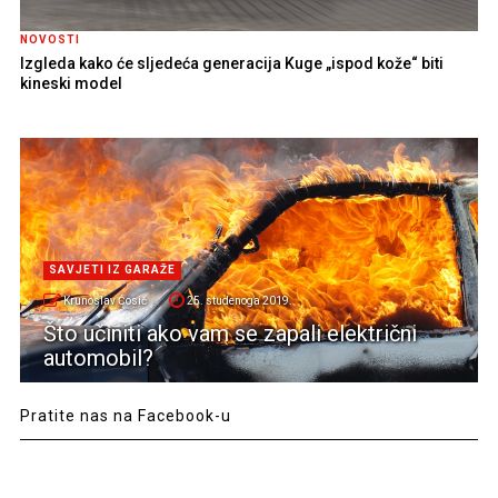
NOVOSTI
Izgleda kako će sljedeća generacija Kuge „ispod kože“ biti
kineski model
SAVJETI IZ GARAŽE
Krunoslav Ćosić
25. studenoga 2019.
Što učiniti ako vam se zapali električni
automobil?
Pratite nas na Facebook-u