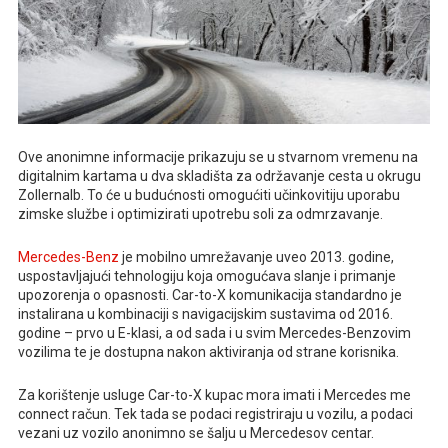
Ove anonimne informacije prikazuju se u stvarnom vremenu na
digitalnim kartama u dva skladišta za održavanje cesta u okrugu
Zollernalb. To će u budućnosti omogućiti učinkovitiju uporabu
zimske službe i optimizirati upotrebu soli za odmrzavanje.
Mercedes-Benz
je mobilno umrežavanje uveo 2013. godine,
uspostavljajući tehnologiju koja omogućava slanje i primanje
upozorenja o opasnosti. Car-to-X komunikacija standardno je
instalirana u kombinaciji s navigacijskim sustavima od 2016.
godine – prvo u E-klasi, a od sada i u svim Mercedes-Benzovim
vozilima te je dostupna nakon aktiviranja od strane korisnika.
Za korištenje usluge Car-to-X kupac mora imati i Mercedes me
connect račun. Tek tada se podaci registriraju u vozilu, a podaci
vezani uz vozilo anonimno se šalju u Mercedesov centar.