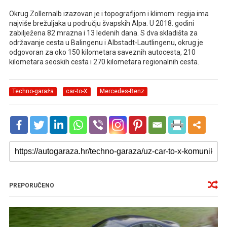
Okrug Zollernalb izazovan je i topografijom i klimom: regija ima
najviše brežuljaka u području švapskih Alpa. U 2018. godini
zabilježena 82 mrazna i 13 ledenih dana. S dva skladišta za
održavanje cesta u Balingenu i Albstadt-Lautlingenu, okrug je
odgovoran za oko 150 kilometara saveznih autocesta, 210
kilometara seoskih cesta i 270 kilometara regionalnih cesta.
Techno-garaža
car-to-X
Mercedes-Benz
PREPORUČENO