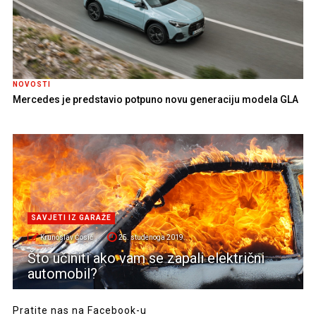
NOVOSTI
Mercedes je predstavio potpuno novu generaciju modela GLA
SAVJETI IZ GARAŽE
Krunoslav Ćosić
25. studenoga 2019.
Što učiniti ako vam se zapali električni
automobil?
Pratite nas na Facebook-u