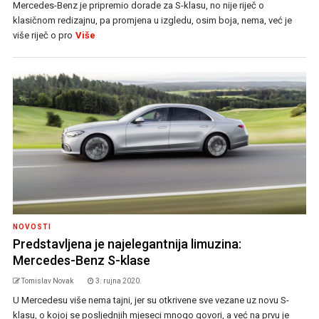
Mercedes-Benz je pripremio dorade za S-klasu, no nije riječ o
klasičnom redizajnu, pa promjena u izgledu, osim boja, nema, već je
više riječ o pro
Više
NOVOSTI
Predstavljena je najelegantnija limuzina:
Mercedes-Benz S-klase
Tomislav Novak
3. rujna 2020.
U Mercedesu više nema tajni, jer su otkrivene sve vezane uz novu S-
klasu, o kojoj se posljednjih mjeseci mnogo govori, a već na prvu je