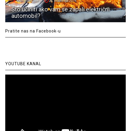
Krunoslav Ćosić
25. studenoga 2019.
Što učiniti ako vam se zapali električni
automobil?
Pratite nas na Facebook-u
YOUTUBE KANAL