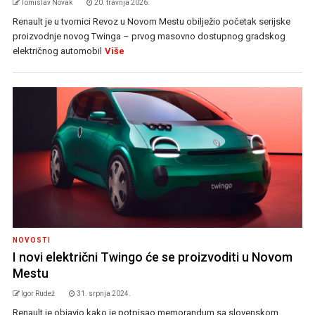
Tomislav Novak
20. travnja 2026.
Renault je u tvornici Revoz u Novom Mestu obilježio početak serijske
proizvodnje novog Twinga – prvog masovno dostupnog gradskog
električnog automobil
Više
NOVOSTI
I novi električni Twingo će se proizvoditi u Novom
Mestu
Igor Rudež
31. srpnja 2024.
Renault je objavio kako je potpisao memorandum sa slovenskom