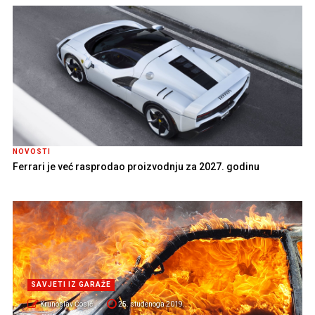
NOVOSTI
Ferrari je već rasprodao proizvodnju za 2027. godinu
SAVJETI IZ GARAŽE
Krunoslav Ćosić
25. studenoga 2019.