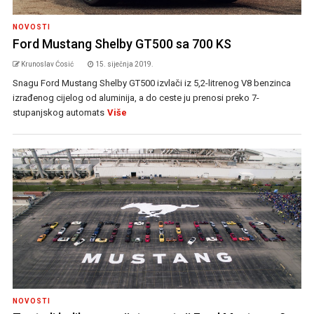
NOVOSTI
Ford Mustang Shelby GT500 sa 700 KS
Krunoslav Ćosić
15. siječnja 2019.
Snagu Ford Mustang Shelby GT500 izvlači iz 5,2-litrenog V8 benzinca
izrađenog cijelog od aluminija, a do ceste ju prenosi preko 7-
stupanjskog automats
Više
NOVOSTI