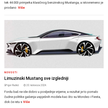
tek 44.003 primjerka klasičnog benzinskog Mustanga, a istovremeno je
prodano
Više
NOVOSTI
Limuzinski Mustang sve izgledniji
Igor Rudež
20. kolovoza 2024.
Fordu baš ne ide dobro u posljednje vrijeme, a rezultat je to pomalo
čudne politike gašenja uspješnih modela kao što su Mondeo i Fiesta,
dok će istu s
Više