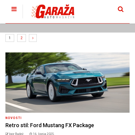
1
2
NOVOSTI
Retro stil: Ford Mustang FX Package
Igor Rudež
16. lipnja 2025.