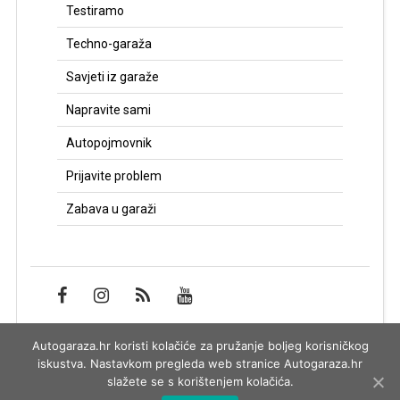
Testiramo
Techno-garaža
Savjeti iz garaže
Napravite sami
Autopojmovnik
Prijavite problem
Zabava u garaži
Autogaraza.hr koristi kolačiće za pružanje boljeg korisničkog
Impressum
iskustva. Nastavkom pregleda web stranice Autogaraza.hr
slažete se s korištenjem kolačića.