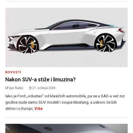
NOVOSTI
Nakon SUV-a stiže i limuzina?
Igor Rudež
21. svibnja 2024.
Iako je Ford „odustao“ od klasičnih automobila, pa se u SAD-u već niz
godina nude samo SUV modeli i coupe Mustang, a uskoro će biti
slično i u Europi,
Više