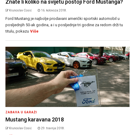
Znate li koliko na svijetu postoji Ford Mustanga?
Krunoslav Ćosić
16. kolovoza 2018.
Ford Mustang je najbolje prodavani američki sportski automobil u
posljednjih 50-ak godina, a i u posljednje tri godine za redom drži tu
titulu, pokazu
Više
ZABAVA U GARAŽI
Mustang karavana 2018
Krunoslav Ćosić
29. travnja 2018.