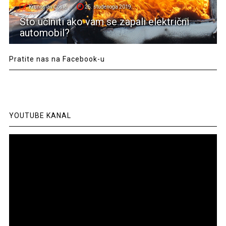
Krunoslav Ćosić
25. studenoga 2019.
Što učiniti ako vam se zapali električni
automobil?
Pratite nas na Facebook-u
YOUTUBE KANAL