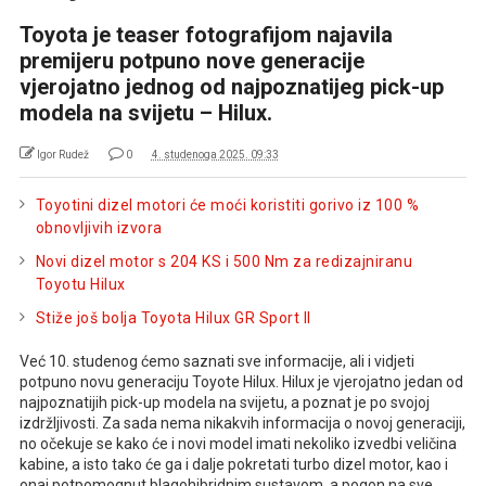
Toyota je teaser fotografijom najavila
premijeru potpuno nove generacije
vjerojatno jednog od najpoznatijeg pick-up
modela na svijetu – Hilux.
Igor Rudež
0
4. studenoga 2025. 09:33
Toyotini dizel motori će moći koristiti gorivo iz 100 %
obnovljivih izvora
Novi dizel motor s 204 KS i 500 Nm za redizajniranu
Toyotu Hilux
Stiže još bolja Toyota Hilux GR Sport II
Već 10. studenog ćemo saznati sve informacije, ali i vidjeti
potpuno novu generaciju Toyote Hilux. Hilux je vjerojatno jedan od
najpoznatijih pick-up modela na svijetu, a poznat je po svojoj
izdržljivosti. Za sada nema nikakvih informacija o novoj generaciji,
no očekuje se kako će i novi model imati nekoliko izvedbi veličina
kabine, a isto tako će ga i dalje pokretati turbo dizel motor, kao i
onaj potpomognut blagohibridnim sustavom, a pogon na sve