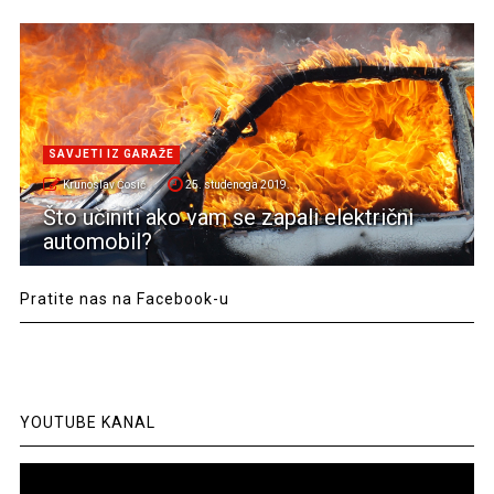
SAVJETI IZ GARAŽE
Krunoslav Ćosić
25. studenoga 2019.
Što učiniti ako vam se zapali električni
automobil?
Pratite nas na Facebook-u
YOUTUBE KANAL