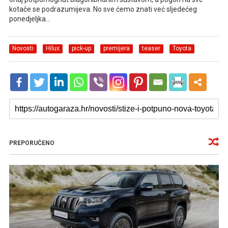
kotače se podrazumijeva. No sve ćemo znati već sljedećeg
ponedjeljka…
Novosti
Hilux
pick-up
premijera
teaser
Toyota
PREPORUČENO