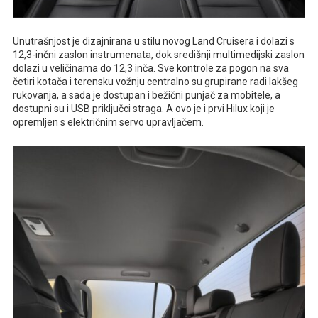
Unutrašnjost je dizajnirana u stilu novog Land Cruisera i dolazi s
12,3-inčni zaslon instrumenata, dok središnji multimedijski zaslon
dolazi u veličinama do 12,3 inča. Sve kontrole za pogon na sva
četiri kotača i terensku vožnju centralno su grupirane radi lakšeg
rukovanja, a sada je dostupan i bežični punjač za mobitele, a
dostupni su i USB priključci straga. A ovo je i prvi Hilux koji je
opremljen s električnim servo upravljačem.