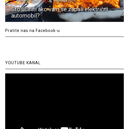
Krunoslav Ćosić
25. studenoga 2019.
Što učiniti ako vam se zapali električni
automobil?
Pratite nas na Facebook-u
YOUTUBE KANAL