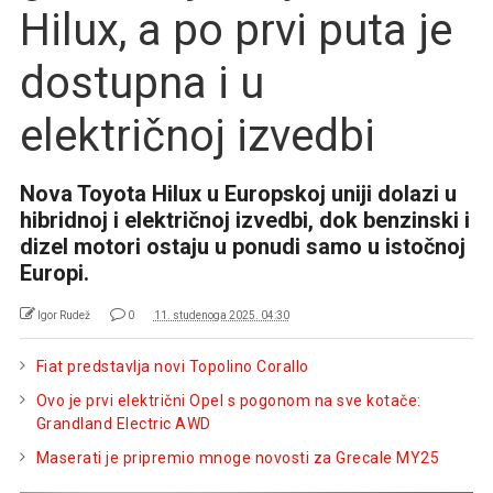
Hilux, a po prvi puta je
dostupna i u
električnoj izvedbi
Nova Toyota Hilux u Europskoj uniji dolazi u
hibridnoj i električnoj izvedbi, dok benzinski i
dizel motori ostaju u ponudi samo u istočnoj
Europi.
Igor Rudež
0
11. studenoga 2025. 04:30
Fiat predstavlja novi Topolino Corallo
Ovo je prvi električni Opel s pogonom na sve kotače:
Grandland Electric AWD
Maserati je pripremio mnoge novosti za Grecale MY25