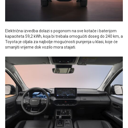
Električna izvedba dolazi s pogonom na sve kotače i baterijom
kapaciteta 59,2 kWh, koja bi trebala omogućiti doseg do 240 km, a
Toyota je ciljala za najbolje mogućnosti punjenja u klasi, koje će
smanjiti vrijeme dok vozilo mora stajati.