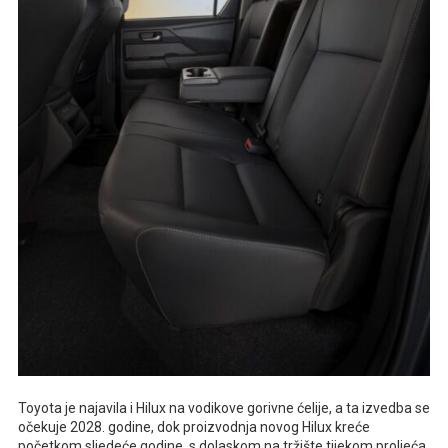
Toyota je najavila i Hilux na vodikove gorivne ćelije, a ta izvedba se
očekuje 2028. godine, dok proizvodnja novog Hilux kreće
početkom sljedeće godine, s dolaskom na tržište tijekom proljeća