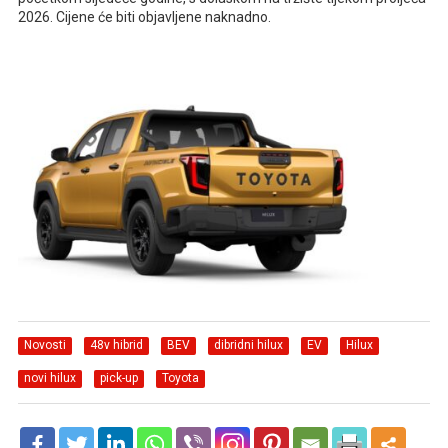
2026. Cijene će biti objavljene naknadno.
Novosti
48v hibrid
BEV
dibridni hilux
EV
Hilux
novi hilux
pick-up
Toyota