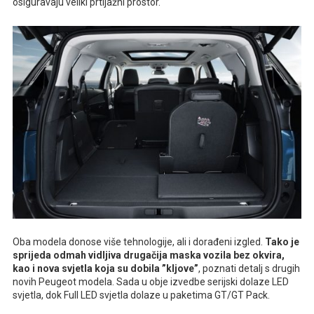
osiguravaju veliki prtljažni prostor.
Oba modela donose više tehnologije, ali i dorađeni izgled.
Tako je
sprijeda odmah vidljiva drugačija maska vozila bez okvira,
kao i nova svjetla koja su dobila ”kljove”
, poznati detalj s drugih
novih Peugeot modela. Sada u obje izvedbe serijski dolaze LED
svjetla, dok Full LED svjetla dolaze u paketima GT/GT Pack.