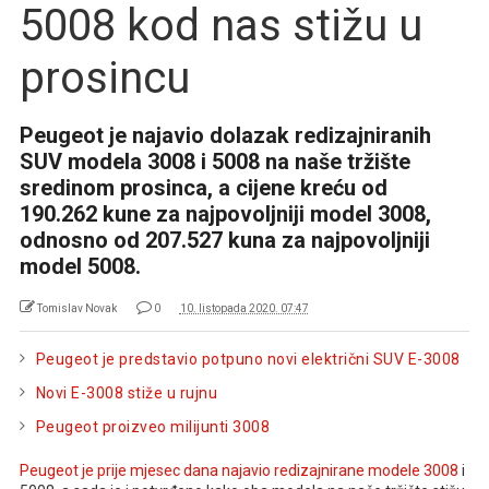
5008 kod nas stižu u
prosincu
Peugeot je najavio dolazak redizajniranih
SUV modela 3008 i 5008 na naše tržište
sredinom prosinca, a cijene kreću od
190.262 kune za najpovoljniji model 3008,
odnosno od 207.527 kuna za najpovoljniji
model 5008.
Tomislav Novak
0
10. listopada 2020. 07:47
Peugeot je predstavio potpuno novi električni SUV E-3008
Novi E-3008 stiže u rujnu
Peugeot proizveo milijunti 3008
Peugeot je prije mjesec dana najavio redizajnirane modele 3008
i