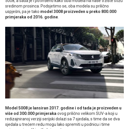
5008, a sada je i potvrđeno kako oba modela na naše tržište stižu
sredinom prosinca. Podsjetimo se, oba modela su prilično
uspješni, pa je tako
model 3008 proizveden u preko 800.000
primjeraka od 2016. godine
.
Model 5008 je lansiran 2017. godine i od tada je proizveden u
više od 300.000 primjeraka
ovog prilično velikom SUV-a koji u
redizajniranoj verziji serijski dolazi sa 7 sjedala, s time da se dva
sjedala u trećem redu mogu lako spremiti u podnicu i time