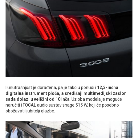
I unutrašnjost je dorađena, pa je tako u ponudi i
12,3-inčna
digitalna instrument ploča, a središnji multimedijski zaslon
sada dolazi u veličini od 10 inča
. Uz oba modela je moguće
naručiti i FOCAL audio sustav snage 515 W, koji će posebno
obožavati ljubitelji glazbe.