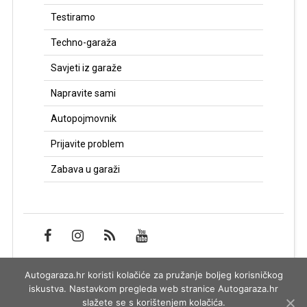
Testiramo
Techno-garaža
Savjeti iz garaže
Napravite sami
Autopojmovnik
Prijavite problem
Zabava u garaži
Autogaraza.hr koristi kolačiće za pružanje boljeg korisničkog
Impressum
iskustva. Nastavkom pregleda web stranice Autogaraza.hr
slažete se s korištenjem kolačića.