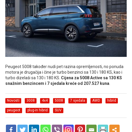
Peugeot 5008 također nudi pet razina opremljenosti, no ponuda
motora je drugačija i čine je turbo benzinci sa 130 i 180 KS, kao i
turbo dizelaši sa 130 i 180 KS.
Cijena za 5008 Active sa 130 KS
snažnim benzincem i 7 sjedala kreće od 207.527 kuna
.
Novosti
3008
4x4
5008
7 sjedala
AWD
hibrid
peugeot
plug-in hibrid
SUV