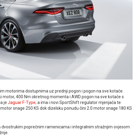
skim motorima dostupnima uz prednji pogon i pogon na sve kotače.
i motor, 400 Nm okretnog momenta i AWD pogon na sve kotače s
ja je
Jaguar F-Type
, a ima i novi SportShift regulator mjenjača te
ski motor snage 250 KS dok dizelsku ponudu čini 2.0 motor snage 180 KS
jim dvostrukim poprečnim ramenicama i integralnim stražnjim ovjesom
žnje.