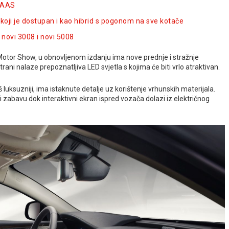
 SAAS
 koji je dostupan i kao hibrid s pogonom na sve kotače
novi 3008 i novi 5008
a Motor Show, u obnovljenom izdanju ima nove prednje i stražnje
rani nalaze prepoznatljiva LED svjetla s kojima će biti vrlo atraktivan.
š luksuzniji, ima istaknute detalje uz korištenje vrhunskih materijala.
i zabavu dok interaktivni ekran ispred vozača dolazi iz električnog