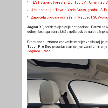
TEST Subaru Forester 2.0i 150 CVT Unlimited
U salone stigla Toyota Yaris Cross, gradski SUV
Započela prodaja osvježenih Peugeot SUV-ova: 
Jaguar XE
, predstavljen prije pet godina u Parizu n
odbojnike, naprednija LED svjetla dok se na stražnjoj st
Promjene su znatno zahvatile interijer vozila koji je jo
Touch Pro Duo
je sustav namijenjen za informiranje 
Jaguara i-Pace
.