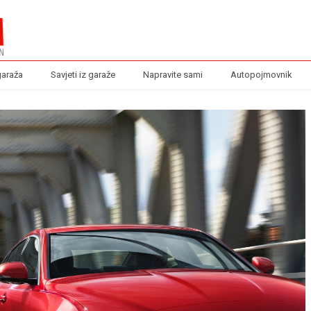
garaža
Savjeti iz garaže
Napravite sami
Autopojmovnik