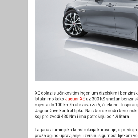
XE dolazi s učinkovitim Ingenium dizelskim i benzin
Istaknimo kako
Jaguar XE
uz 300 KS snažan benzinsk
mjesta do 100 km/h ubrzava za 5,7 sekundi. Inspiraci
JaguarDrive kontrol tipku. Na izbor se nudi i benzin
koji proizvodi 430 Nm i ima potrošnju od 4,9 litara.
Lagana aluminijska konstrukcija karoserije, s predn
pruža agilno upravljanje i izvrsnu sigurnost tijekom vo