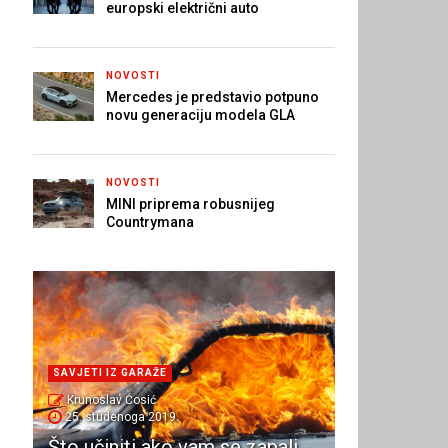
europski električni auto
NOVOSTI
Mercedes je predstavio potpuno
novu generaciju modela GLA
NOVOSTI
MINI priprema robusnijeg
Countrymana
SAVJETI IZ GARAŽE
Krunoslav Ćosić
25. studenoga 2019.
Što učiniti ako vam se zapali