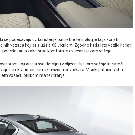
ki se podešavaju uz korištenje pametne tehnologije koja koristi
dinih vozača koji se služe s XE vozilom. Zgodno kada isto vozilo koristi
ti podešavanja kako bi se komfornije osjećali tijekom vožnje.
vizorom koji osigurava detaljnu vidljivost tijekom vožnje koristeći
uje na ekranu visoke razlučivosti bez okvira. Visoki putnici, slaba
roblem vozaču prilikom manevriranja.