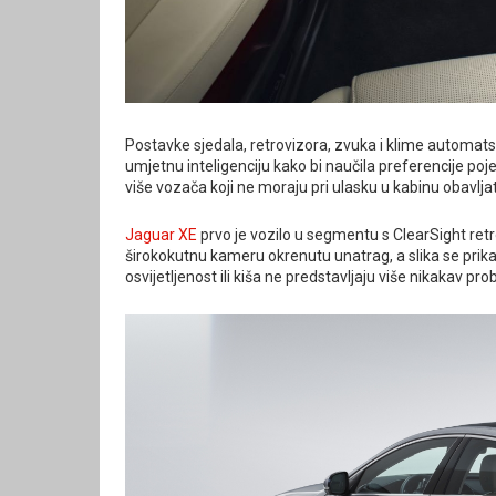
Postavke sjedala, retrovizora, zvuka i klime automats
umjetnu inteligenciju kako bi naučila preferencije poje
više vozača koji ne moraju pri ulasku u kabinu obavlja
Jaguar XE
prvo je vozilo u segmentu s ClearSight retro
širokokutnu kameru okrenutu unatrag, a slika se prikaz
osvijetljenost ili kiša ne predstavljaju više nikakav p