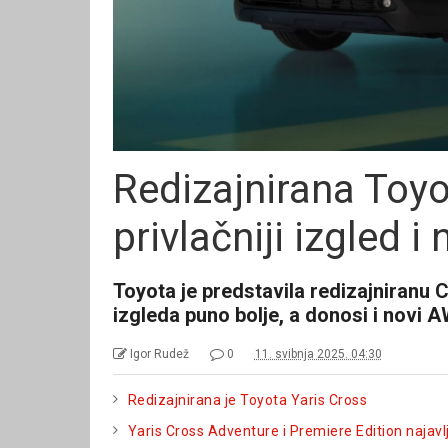
Redizajnirana Toyo
privlačniji izgled i
Toyota je predstavila redizajniranu 
izgleda puno bolje, a donosi i novi 
Igor Rudež
0
11. svibnja 2025. 04:30
Redizajnirana je Toyota Yaris Cross
Yaris Cross Adventure i Premiere Edition najav