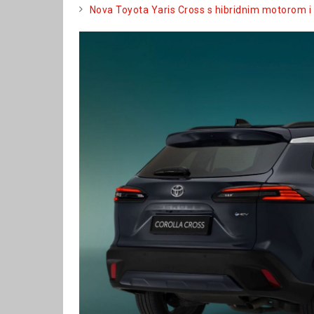
Nova Toyota Yaris Cross s hibridnim motorom 