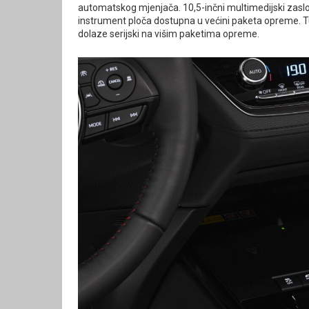
automatskog mjenjača. 10,5-inčni multimedijski zaslo
instrument ploča dostupna u većini paketa opreme. Tu 
dolaze serijski na višim paketima opreme.