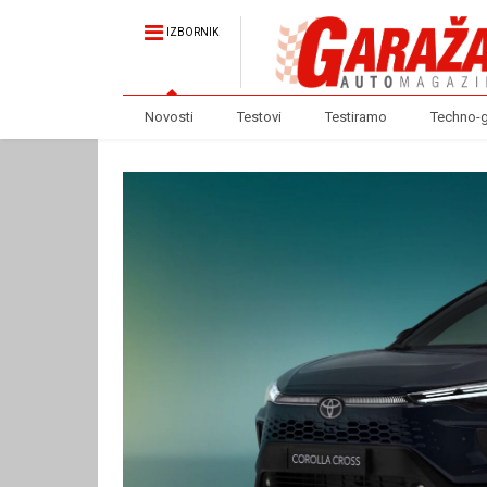
IZBORNIK
Novosti
Testovi
Testiramo
Techno-