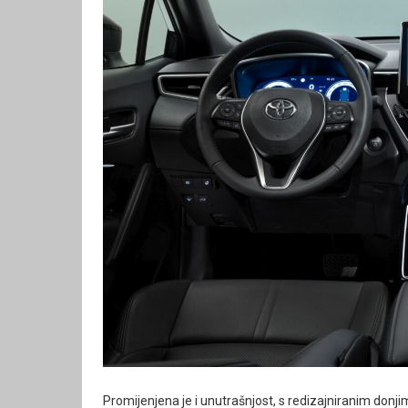
Promijenjena je i unutrašnjost, s redizajniranim donjim