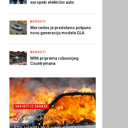
europski električni auto
NOVOSTI
Mercedes je predstavio potpuno
novu generaciju modela GLA
NOVOSTI
MINI priprema robusnijeg
Countrymana
SAVJETI IZ GARAŽE
Krunoslav Ćosić
25. studenoga 2019.
Što učiniti ako vam se zapali