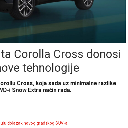
ta Corolla Cross donosi
 nove tehnologije
Corollu Cross, koja sada uz minimalne razlike
AWD-i Snow Extra način rada.
ljuju dolazak novog gradskog SUV-a