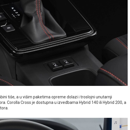
abini tiše, a u višim paketima opreme dolazi i troslojni unutarnji
ora. Corolla Cross je dostupna u izvedbama Hybrid 140 ili Hybrid 200, a
tora.