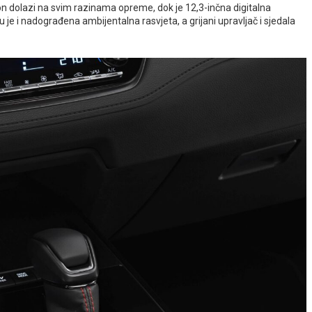
n dolazi na svim razinama opreme, dok je 12,3-inčna digitalna
je i nadograđena ambijentalna rasvjeta, a grijani upravljač i sjedala