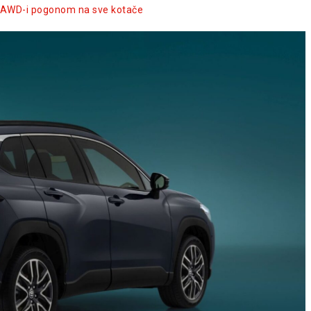
i AWD-i pogonom na sve kotače