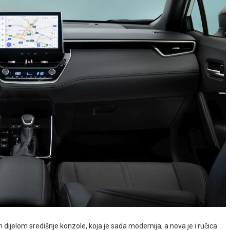
 dijelom središnje konzole, koja je sada modernija, a nova je i ručica