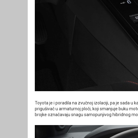
Toyota je i poradila na zvučnoj izolaciji, pa je sada u k
prigušivač u armaturnoj ploči, koji smanjuje buku mot
brojke označavaju snagu samopunjivog hibridnog mo