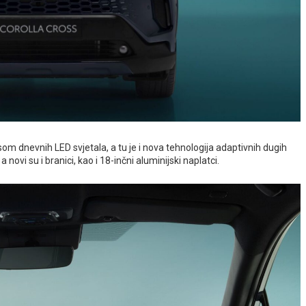
isom dnevnih LED svjetala, a tu je i nova tehnologija adaptivnih dugih
a novi su i branici, kao i 18-inčni aluminijski naplatci.