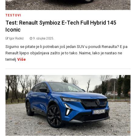
TESTOVI
Test: Renault Symbioz E-Tech Full Hybrid 145
Iconic
Igor Rudež
9. ožujka 2025.
Sigurno se pitate je li potreban još jedan SUV u ponudi Renaulta? E pa
Renault lijepo objašnjava zašto je to tako. Naime, Iako je nastao ne
temelj
Više