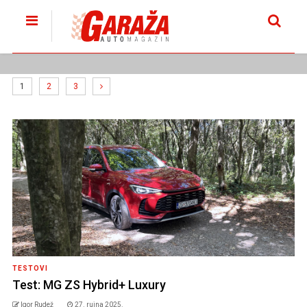
1
2
3
TESTOVI
Test: MG ZS Hybrid+ Luxury
Igor Rudež
27. rujna 2025.