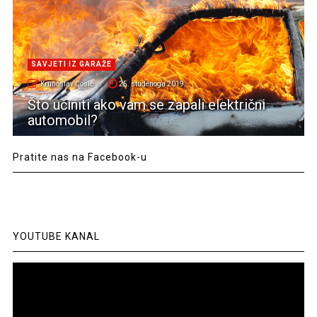
SAVJETI IZ GARAŽE
Krunoslav Ćosić
25. studenoga 2019.
Što učiniti ako vam se zapali električni
automobil?
Pratite nas na Facebook-u
YOUTUBE KANAL