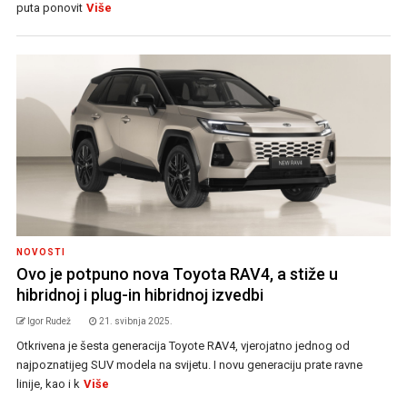
puta ponovit
Više
NOVOSTI
Ovo je potpuno nova Toyota RAV4, a stiže u
hibridnoj i plug-in hibridnoj izvedbi
Igor Rudež
21. svibnja 2025.
Otkrivena je šesta generacija Toyote RAV4, vjerojatno jednog od
najpoznatijeg SUV modela na svijetu. I novu generaciju prate ravne
linije, kao i k
Više