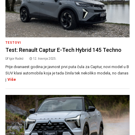
TESTOVI
Test: Renault Captur E-Tech Hybrid 145 Techno
Igor Rudež
12. travnja 2025.
Prije dvanaest godina je javnost prvi puta čula za Captur, novi model u B
SUV klasi automobila koja je tada činila tek nekoliko modela, no danas
j
Više