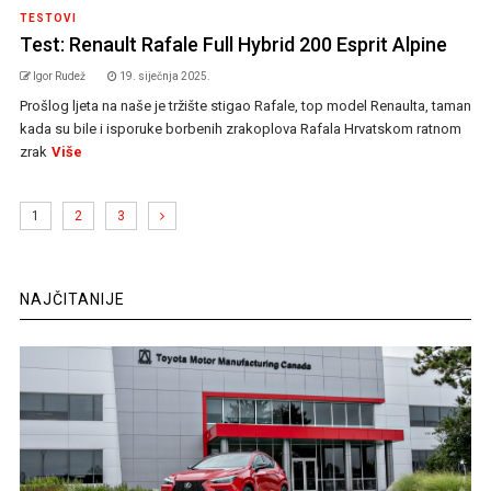
TESTOVI
Test: Renault Rafale Full Hybrid 200 Esprit Alpine
Igor Rudež
19. siječnja 2025.
Prošlog ljeta na naše je tržište stigao Rafale, top model Renaulta, taman
kada su bile i isporuke borbenih zrakoplova Rafala Hrvatskom ratnom
zrak
Više
1
2
3
NAJČITANIJE