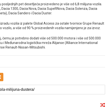
osljednjih pet desetljeća proizvedeno je više od 6,8 milijuna vozila.
00, Dacia 1300, Dacia Nova, Dacia SupeRNova, Dacia Solenza, Dacia
eta), Dacia Sandero i Dacia Duster.
i za izradu vozila iz palete Global Access za ostale tvornice Grupe Renault
 vozilo, a više od 90 % proizvedenih vozila namijenjeno je za izvoz.
, čemu je potrebno dodati više od 500.000 motora i više od 500.000
tiku i Međunarodna logistička mreža Alijanse (Alliance International
janse Renault-Nissan-Mitsubishi.