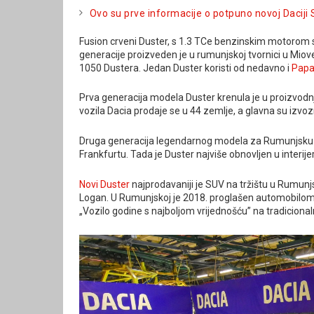
Ovo su prve informacije o potpuno novoj Daciji 
Fusion crveni Duster, s 1.3 TCe benzinskim motorom s
generacije proizveden je u rumunjskoj tvornici u Mio
1050 Dustera. Jedan Duster koristi od nedavno i
Papa
Prva generacija modela Duster krenula je u proizvodnju
vozila Dacia prodaje se u 44 zemlje, a glavna su izvozna
Druga generacija legendarnog modela za Rumunjsku i 
Frankfurtu. Tada je Duster najviše obnovljen u interij
Novi Duster
najprodavaniji je SUV na tržištu u Rumunj
Logan. U Rumunjskoj je 2018. proglašen automobilom g
„Vozilo godine s najboljom vrijednošću” na tradicionaln