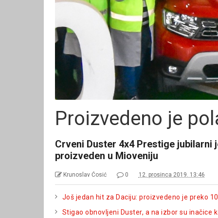
Proizvedeno je pol
Crveni Duster 4x4 Prestige jubilarni j
proizveden u Mioveniju
Krunoslav Ćosić
0
12. prosinca 2019. 13:46
Još jedan hit za Daciju: proizvedeno je preko 1
Stigao obnovljeni Duster, a na izbor su inačice ko