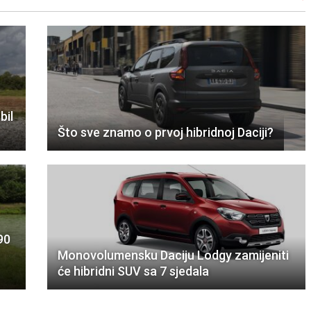
bil
Što sve znamo o prvoj hibridnoj Daciji?
90
Monovolumensku Daciju Lodgy zamijeniti
će hibridni SUV sa 7 sjedala