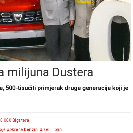
a milijuna Dustera
e, 500-tisućiti primjerak druge generacije koji je
00.000 Bigstera
je pokreće benzin, dizel ili plin