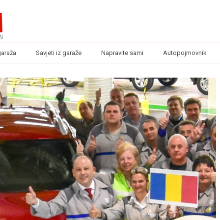
garaža
Savjeti iz garaže
Napravite sami
Autopojmovnik