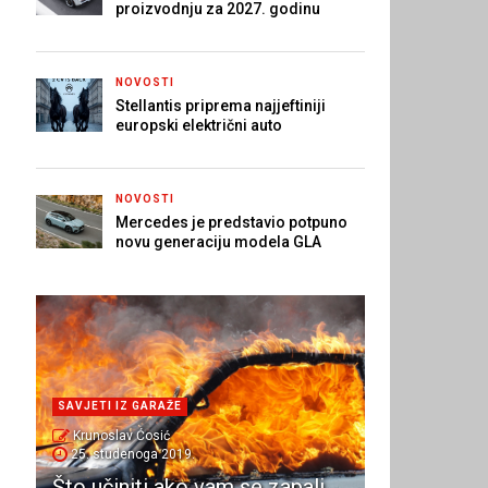
proizvodnju za 2027. godinu
NOVOSTI
Stellantis priprema najjeftiniji
europski električni auto
NOVOSTI
Mercedes je predstavio potpuno
novu generaciju modela GLA
SAVJETI IZ GARAŽE
Krunoslav Ćosić
25. studenoga 2019.
Što učiniti ako vam se zapali