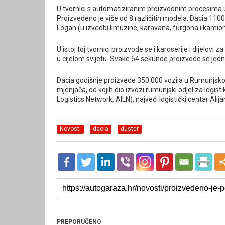
U tvornici s automatiziranim proizvodnim procesima u p
Proizvedeno je više od 8 različitih modela: Dacia 11
Logan (u izvedbi limuzine, karavana, furgona i kamion
U istoj toj tvornici proizvode se i karoserije i dijelov
u cijelom svijetu. Svake 54 sekunde proizvede se jedno
Dacia godišnje proizvede 350 000 vozila u Rumunjskoj
mjenjača, od kojih dio izvozi rumunjski odjel za logis
Logistics Network, AILN), najveći logistički centar Ali
Novosti
dacia
duster
PREPORUČENO