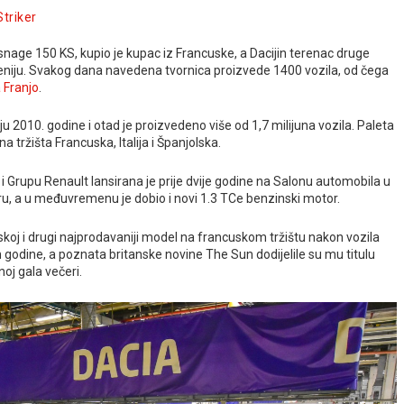
Striker
nage 150 KS, kupio je kupac iz Francuske, a Dacijin terenac druge
veniju. Svakog dana navedena tvornica proizvede 1400 vozila, od čega
 Franjo
.
 2010. godine i otad je proizvedeno više od 1,7 milijuna vozila. Paleta
 tržišta Francuska, Italija i Španjolska.
Grupu Renault lansirana je prije dvije godine na Salonu automobila u
eru, a u međuvremenu je dobio i novi 1.3 TCe benzinski motor.
skoj i drugi najprodavaniji model na francuskom tržištu nakon vozila
odine, a poznata britanske novine The Sun dodijelile su mu titulu
oj gala večeri.