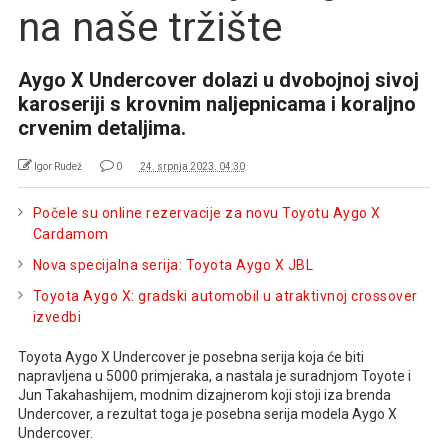
na naše tržište
Aygo X Undercover dolazi u dvobojnoj sivoj
karoseriji s krovnim naljepnicama i koraljno
crvenim detaljima.
Igor Rudež
0
24. srpnja 2023. 04:30
Počele su online rezervacije za novu Toyotu Aygo X
Cardamom
Nova specijalna serija: Toyota Aygo X JBL
Toyota Aygo X: gradski automobil u atraktivnoj crossover
izvedbi
Toyota Aygo X Undercover je posebna serija koja će biti
napravljena u 5000 primjeraka, a nastala je suradnjom Toyote i
Jun Takahashijem, modnim dizajnerom koji stoji iza brenda
Undercover, a rezultat toga je posebna serija modela Aygo X
Undercover.