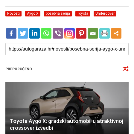
Novosti
Aygo X
posebna serija
Toyota
Undercover
PREPORUČENO
Toyota Aygo X: gradski automobil u atraktivnoj
crossover izvedbi