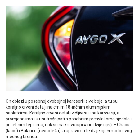
On dolazi u posebnoj dvobojnoj karoseriji sive boje, a tu su i
koraljno crveni detalji na crnim 18-inčnim aluminijskim
naplatcima. Koraljno crveni detalji vidljivi su i na karoseriji, a
promjena ima i u unutrašnjosti s posebnim presvlakama sjedala i
posebnim tepisima, dok su na krovu ispisane dvije riječi – Chaos
(kaos) i Balance (ravnoteža), a upravo su te dvije riječi moto ovog
modnog brenda.