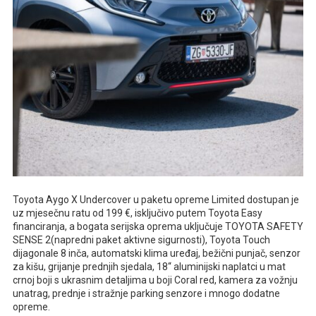
Toyota Aygo X Undercover u paketu opreme Limited dostupan je
uz mjesečnu ratu od 199 €, isključivo putem Toyota Easy
financiranja, a bogata serijska oprema uključuje TOYOTA SAFETY
SENSE 2(napredni paket aktivne sigurnosti), Toyota Touch
dijagonale 8 inča, automatski klima uređaj, bežični punjač, senzor
za kišu, grijanje prednjih sjedala, 18“ aluminijski naplatci u mat
crnoj boji s ukrasnim detaljima u boji Coral red, kamera za vožnju
unatrag, prednje i stražnje parking senzore i mnogo dodatne
opreme.