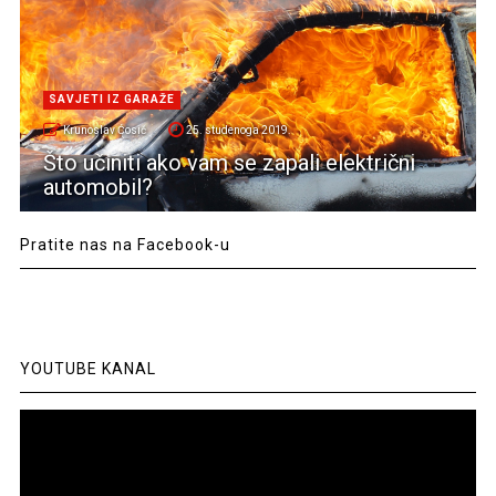
SAVJETI IZ GARAŽE
Krunoslav Ćosić
25. studenoga 2019.
Što učiniti ako vam se zapali električni
automobil?
Pratite nas na Facebook-u
YOUTUBE KANAL