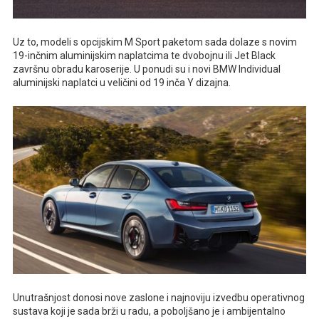
Uz to, modeli s opcijskim M Sport paketom sada dolaze s novim
19-inčnim aluminijskim naplatcima te dvobojnu ili Jet Black
završnu obradu karoserije. U ponudi su i novi BMW Individual
aluminijski naplatci u veličini od 19 inča Y dizajna.
Unutrašnjost donosi nove zaslone i najnoviju izvedbu operativnog
sustava koji je sada brži u radu, a poboljšano je i ambijentalno