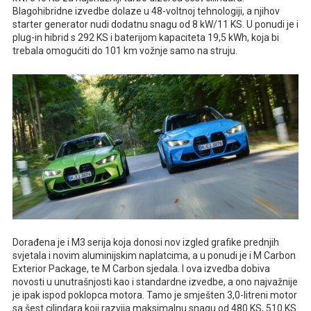
Blagohibridne izvedbe dolaze u 48-voltnoj tehnologiji, a njihov
starter generator nudi dodatnu snagu od 8 kW/11 KS. U ponudi je i
plug-in hibrid s 292 KS i baterijom kapaciteta 19,5 kWh, koja bi
trebala omogućiti do 101 km vožnje samo na struju.
Dorađena je i M3 serija koja donosi nov izgled grafike prednjih
svjetala i novim aluminijskim naplatcima, a u ponudi je i M Carbon
Exterior Package, te M Carbon sjedala. I ova izvedba dobiva
novosti u unutrašnjosti kao i standardne izvedbe, a ono najvažnije
je ipak ispod poklopca motora. Tamo je smješten 3,0-litreni motor
sa šest cilindara koji razvija maksimalnu snagu od 480 KS, 510 KS