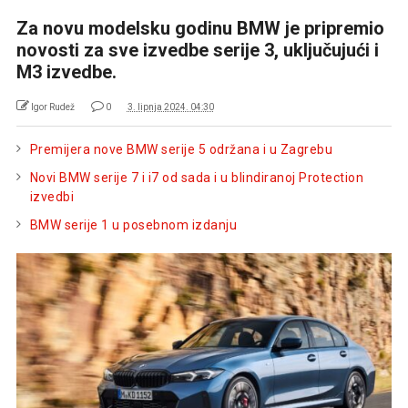
Za novu modelsku godinu BMW je pripremio
novosti za sve izvedbe serije 3, uključujući i
M3 izvedbe.
Igor Rudež
0
3. lipnja 2024. 04:30
Premijera nove BMW serije 5 održana i u Zagrebu
Novi BMW serije 7 i i7 od sada i u blindiranoj Protection
izvedbi
BMW serije 1 u posebnom izdanju