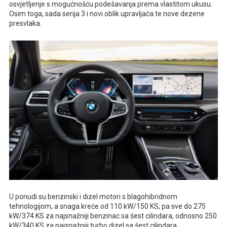
osvjetljenje s mogućnošću podešavanja prema vlastitom ukusu.
Osim toga, sada serija 3 i novi oblik upravljača te nove dezene
presvlaka.
U ponudi su benzinski i dizel motori s blagohibridnom
tehnologijom, a snaga kreće od 110 kW/150 KS, pa sve do 275
kW/374 KS za najsnažniji benzinac sa šest cilindara, odnosno 250
kW/340 KS za najsnažniji turbo dizel sa šest cilindara.