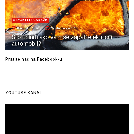
SAVJETI IZ GARAŽE
Krunoslav Ćosić
25. studenoga 2019.
Što učiniti ako vam se zapali električni
automobil?
Pratite nas na Facebook-u
YOUTUBE KANAL