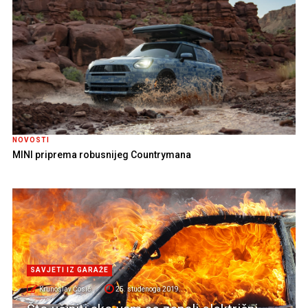
NOVOSTI
MINI priprema robusnijeg Countrymana
SAVJETI IZ GARAŽE
Krunoslav Ćosić
25. studenoga 2019.