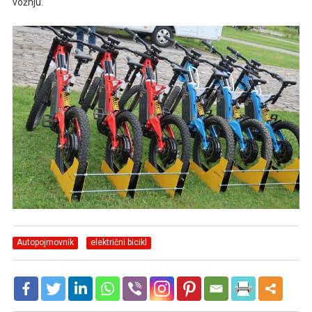
vožnju.
Autopojmovnik
električni bicikl