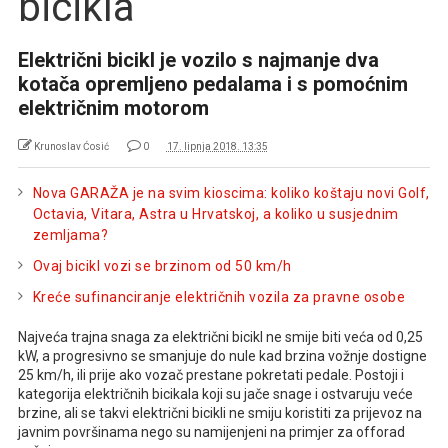
bicikla
Električni bicikl je vozilo s najmanje dva
kotača opremljeno pedalama i s pomoćnim
električnim motorom
Krunoslav Ćosić
0
17. lipnja 2018. 13:35
Nova GARAŽA je na svim kioscima: koliko koštaju novi Golf,
Octavia, Vitara, Astra u Hrvatskoj, a koliko u susjednim
zemljama?
Ovaj bicikl vozi se brzinom od 50 km/h
Kreće sufinanciranje električnih vozila za pravne osobe
Najveća trajna snaga za električni bicikl ne smije biti veća od 0,25
kW, a progresivno se smanjuje do nule kad brzina vožnje dostigne
25 km/h, ili prije ako vozač prestane pokretati pedale. Postoji i
kategorija električnih bicikala koji su jače snage i ostvaruju veće
brzine, ali se takvi električni bicikli ne smiju koristiti za prijevoz na
javnim površinama nego su namijenjeni na primjer za offorad