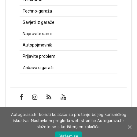
Techno-garaža
Savjeti iz garaže
Napravite sami
Autopojmovnik
Prijavite problem
Zabava u garaži
Autogaraza.hr koristi kolačiće za pružanje boljeg korisničkog
Impressum
iskustva. Nastavkom pregleda web stranice Autogaraza.hr
slažete se s korištenjem kolačića.
Slažem se