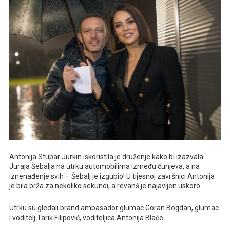
Antonija Stupar Jurkin iskoristila je druženje kako bi izazvala
Juraja Šebalja na utrku automobilima između čunjeva, a na
iznenađenje svih – Šebalj je izgubio! U tijesnoj završnici Antonija
je bila brža za nekoliko sekundi, a revanš je najavljen uskoro.
Utrku su gledali brand ambasador glumac Goran Bogdan, glumac
i voditelj Tarik Filipović, voditeljica Antonija Blaće.