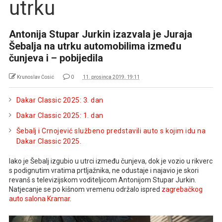
utrku
Antonija Stupar Jurkin izazvala je Juraja
Šebalja na utrku automobilima između
čunjeva i – pobijedila
Krunoslav Ćosić
0
11. prosinca 2019. 19:11
Dakar Classic 2025: 3. dan
Dakar Classic 2025: 1. dan
Šebalj i Crnojević službeno predstavili auto s kojim idu na
Dakar Classic 2025.
Iako je Šebalj izgubio u utrci između čunjeva, dok je vozio u rikverc
s podignutim vratima prtljažnika, ne odustaje i najavio je skori
revanš s televizijskom voditeljicom Antonijom Stupar Jurkin.
Natjecanje se po kišnom vremenu održalo ispred
zagrebačkog
auto salona Kramar
.