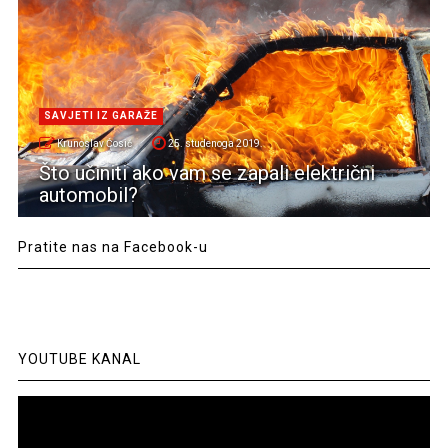
SAVJETI IZ GARAŽE
Krunoslav Ćosić
25. studenoga 2019.
Što učiniti ako vam se zapali električni
automobil?
Pratite nas na Facebook-u
YOUTUBE KANAL