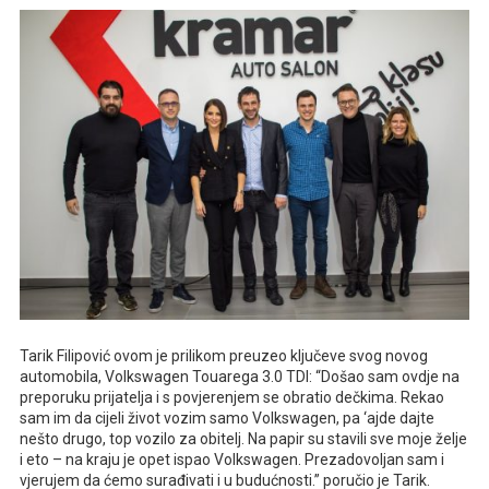
Tarik Filipović ovom je prilikom preuzeo ključeve svog novog
automobila, Volkswagen Touarega 3.0 TDI: “Došao sam ovdje na
preporuku prijatelja i s povjerenjem se obratio dečkima. Rekao
sam im da cijeli život vozim samo Volkswagen, pa ‘ajde dajte
nešto drugo, top vozilo za obitelj. Na papir su stavili sve moje želje
i eto – na kraju je opet ispao Volkswagen. Prezadovoljan sam i
vjerujem da ćemo surađivati i u budućnosti.” poručio je Tarik.