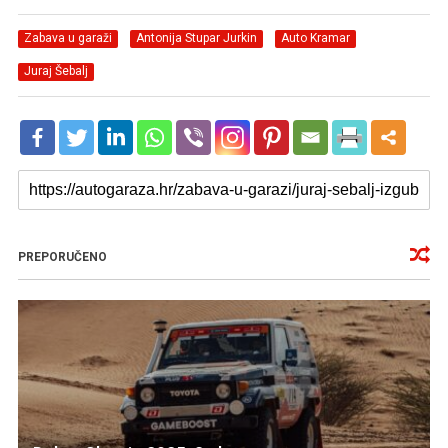
Zabava u garaži
Antonija Stupar Jurkin
Auto Kramar
Juraj Šebalj
PREPORUČENO