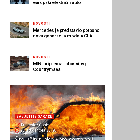
europski električni auto
NOVOSTI
Mercedes je predstavio potpuno
novu generaciju modela GLA
NOVOSTI
MINI priprema robusnijeg
Countrymana
SAVJETI IZ GARAŽE
Krunoslav Ćosić
25. studenoga 2019.
Što učiniti ako vam se zapali