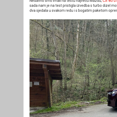
Nedavno smo imali na testu najveću Mazdu,
CX-80 u 
sada nam je na test pristigla izvedba s turbo dizel moto
dva sjedala u svakom redu i s bogatim paketom opre