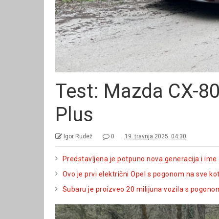
Test: Mazda CX-80
Plus
Igor Rudež
0
19. travnja 2025. 04:30
Predstavljena je potpuno nova generacija i ime z
Ovo je prvi električni Opel s pogonom na sve k
Subaru je proizveo 20 milijuna vozila s pogonom