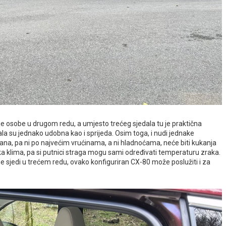
ije osobe u drugom redu, a umjesto trećeg sjedala tu je praktična
a su jednako udobna kao i sprijeda. Osim toga, i nudi jednake
rana, pa ni po najvećim vrućinama, a ni hladnoćama, neće biti kukanja
ska klima, pa si putnici straga mogu sami određivati temperaturu zraka.
ne sjedi u trećem redu, ovako konfiguriran CX-80 može poslužiti i za