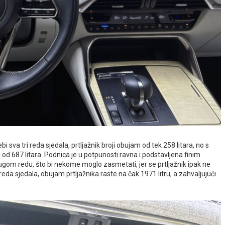
 sva tri reda sjedala, prtljažnik broji obujam od tek 258 litara, no s
d 687 litara. Podnica je u potpunosti ravna i podstavljena finim
ugom redu, što bi nekome moglo zasmetati, jer se prtljažnik ipak ne
reda sjedala, obujam prtljažnika raste na čak 1971 litru, a zahvaljujući