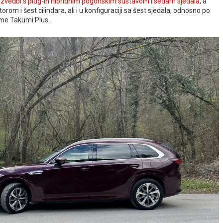
izvedbi s plug-in hibridnim pogonskim sustavom i sedam sjedala
, a
rom i šest cilindara, ali i u konfiguraciji sa šest sjedala, odnosno po
me Takumi Plus.