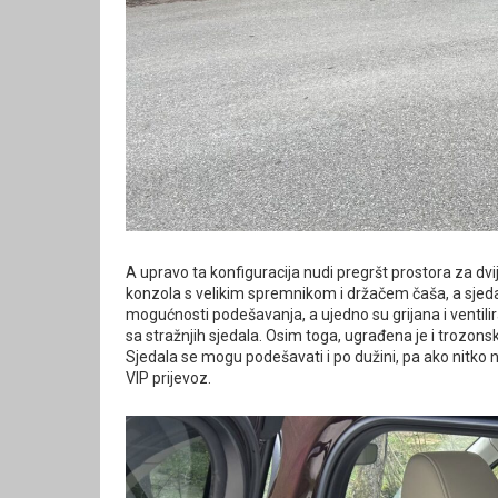
A upravo ta konfiguracija nudi pregršt prostora za dv
konzola s velikim spremnikom i držačem čaša, a sjedal
mogućnosti podešavanja, a ujedno su grijana i ventili
sa stražnjih sjedala. Osim toga, ugrađena je i trozon
Sjedala se mogu podešavati i po dužini, pa ako nitko 
VIP prijevoz.