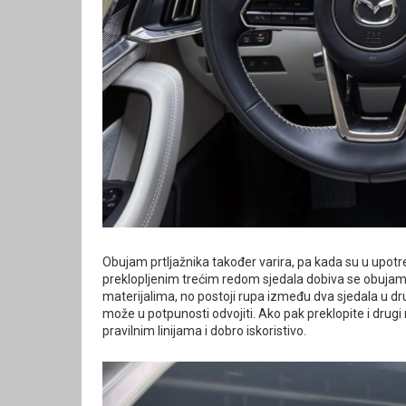
Obujam prtljažnika također varira, pa kada su u upotrebi
preklopljenim trećim redom sjedala dobiva se obujam o
materijalima, no postoji rupa između dva sjedala u dr
može u potpunosti odvojiti. Ako pak preklopite i drugi 
pravilnim linijama i dobro iskoristivo.