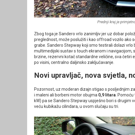
Prednji kraj je primjetn
Zbog toga je Sandero vrlo zanimljiv jer uz dobar polož
preglednost, može poslužiti i kao offroad vozilo ako 
grabe. Sandero Stepway koji smo testirali dolazi vrl
multimedijski sustav s touch ekranom i navigacijom, s
brzine, rezervni kotač standardne veličine, sva četiri
po visini, centralno daljinsko zaključavanje.
Novi upravljač, nova svjetla, 
Pozornost, uz moderan dizajn s
tigao s posljednjim za
i maleni ali borbeni motor obujma
0,9 litara
. Pomoću t
kW) pa se Sandero Stepway uspješno bori s drugim vo
veću kubikažu cilindara, u ovom slučaju su tri.