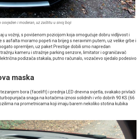
o osvježen i moderan, uz zaštitu u sivoj boji
aj u vožnji, s povišenom pozicijom koja omogućuje dobru vidljivost i
se s asfalta moramo popeti na brijeg s neravnim putem, uz velike grbe i
o bogato opremljen, uz paket Prestige dobili smo napredan
tražnju kameru i stražnje parking senzore, limitator i ograničavač
 električna podizača stakala, putno računalo, vozačevo sjedalo podesivo
nova maska
tezanjem bora (facelift) i prednja LED dnevna svjetla, svakako privlači
urbopunjača snaga na kotačima iznosi solidnih i vrlo dobrih 90 KS (66
zilima na prometnicama koji imaju barem nekoliko stotina kubika