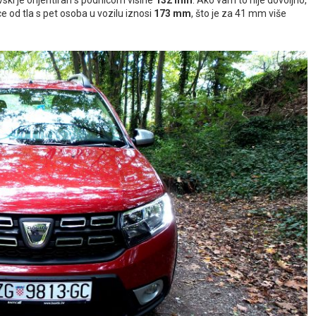
ki je orijentiran s podnicom visine
132 mm
. Ako vam to nije dovoljno,
e od tla s pet osoba u vozilu iznosi
173 mm
, što je za 41 mm više