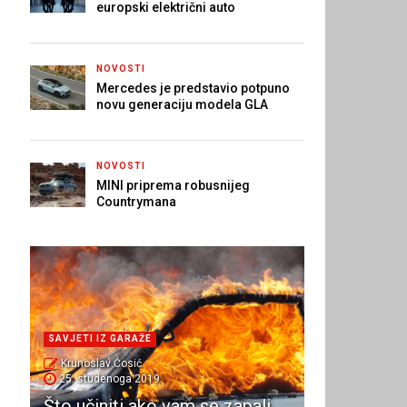
europski električni auto
NOVOSTI
Mercedes je predstavio potpuno
novu generaciju modela GLA
NOVOSTI
MINI priprema robusnijeg
Countrymana
SAVJETI IZ GARAŽE
Krunoslav Ćosić
25. studenoga 2019.
Što učiniti ako vam se zapali