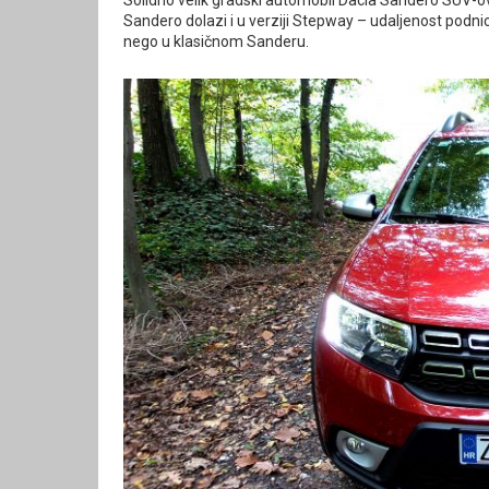
Solidno velik gradski automobil Dacia Sandero SUV-ovs
Sandero dolazi i u verziji Stepway – udaljenost podnic
nego u klasičnom Sanderu.