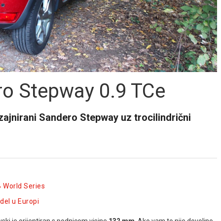
o Stepway 0.9 TCe
ajnirani Sandero Stepway uz trocilindrični
B World Series
del u Europi