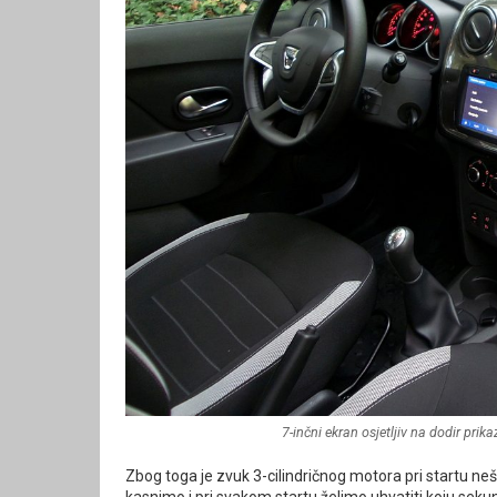
7-inčni ekran osjetljiv na dodir pri
Zbog toga je zvuk 3-cilindričnog motora pri startu ne