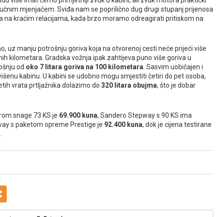
du više imat ćemo primjetniji zvuk u kabini, ali zvuk motora praktički
 ručnim mjenjačem. Sviđa nam se poprilično dug drugi stupanj prijenosa
 na kraćim relacijama, kada brzo moramo odreagirati pritiskom na
 uz manju potrošnju goriva koja na otvorenoj cesti neće prijeći više
đenih kilometara. Gradska vožnja ipak zahtijeva puno više goriva u
rošnju od
oko 7 litara goriva na 100 kilometara
. Sasvim uobičajen i
višenu kabinu. U kabini se udobno mogu smjestiti četiri do pet osoba,
tih vrata prtljažnika dolazimo do
320 litara obujma
, što je dobar
rom snage 73 KS je
69.900 kuna
, Sandero Stepway s 90 KS ima
way s paketom opreme Prestige je
92.400 kuna
, dok je cijena testirane
a
.