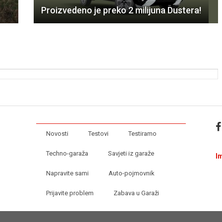
Proizvedeno je preko 2 milijuna Dustera!
Novosti
Testovi
Testiramo
Techno-garaža
Savjeti iz garaže
I
Napravite sami
Auto-pojmovnik
Prijavite problem
Zabava u Garaži