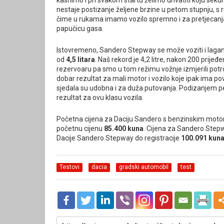
kasnimo i pri svakom startu želimo uhvatiti koju sekun
nestaje postizanje željene brzine u petom stupnju, s
čime u rukama imamo vozilo spremno i za pretjecanja
papučicu gasa.
Istovremeno, Sandero Stepway se može voziti i lagano,
od
4,5 litara
. Naš rekord je 4,2 litre, nakon 200 prije
rezervoaru pa smo u tom režimu vožnje izmjerili pot
dobar rezultat za mali motor i vozilo koje ipak ima po
sjedala su udobna i za duža putovanja. Podizanjem pe
rezultat za ovu klasu vozila.
Početna cijena za Daciju Sandero s benzinskim moto
početnu cijenu
85.400 kuna
. Cijena za Sandero Step
Dacije Sandero Stepway do registracije
100.091 kun
Testovi
dacia
gradski automobil
test