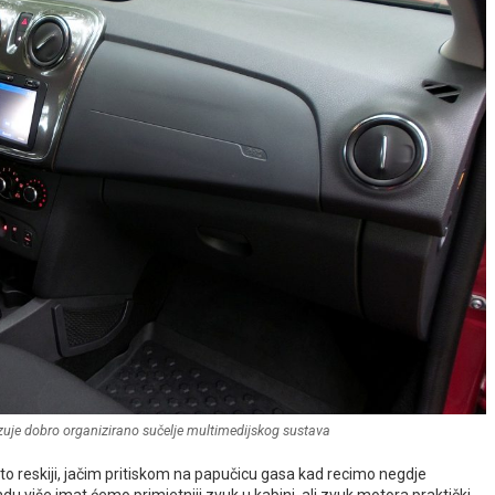
kazuje dobro organizirano sučelje multimedijskog sustava
što reskiji, jačim pritiskom na papučicu gasa kad recimo negdje