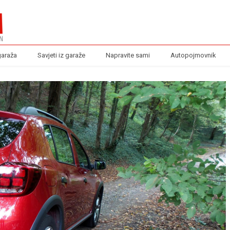
garaža
Savjeti iz garaže
Napravite sami
Autopojmovnik