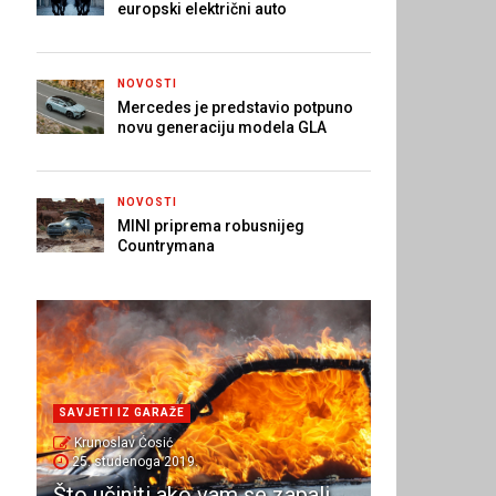
europski električni auto
NOVOSTI
Mercedes je predstavio potpuno
novu generaciju modela GLA
NOVOSTI
MINI priprema robusnijeg
Countrymana
SAVJETI IZ GARAŽE
Krunoslav Ćosić
25. studenoga 2019.
Što učiniti ako vam se zapali