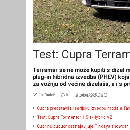
Test: Cupra Terram
Terramar se ne može kupiti s dizel 
plug-in hibridna izvedba (PHEV) koja 
za vožnju od većine dizelaša, a i s p
Igor Rudež
0
13. rujna 2025. 04:30
Cupra predstavila i serijsku izvedbu modela Ta
Test: Cupra Formentor 1.5 e-Hybrid VZ
Cuprinu budućnost najavljuje Tindaya showcar