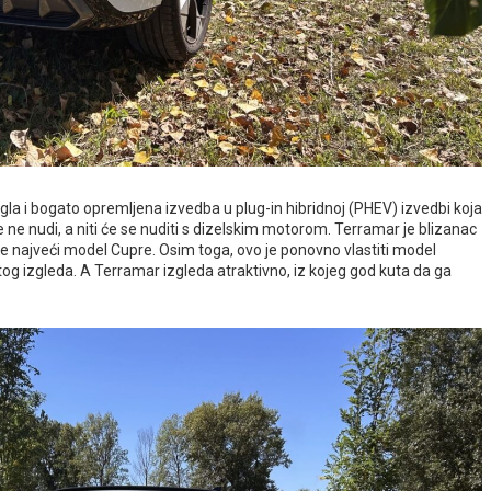
tigla i bogato opremljena izvedba u plug-in hibridnoj (PHEV) izvedbi koja
 ne nudi, a niti će se nuditi s dizelskim motorom. Terramar je blizanac
 najveći model Cupre. Osim toga, ovo je ponovno vlastiti model
og izgleda. A Terramar izgleda atraktivno, iz kojeg god kuta da ga