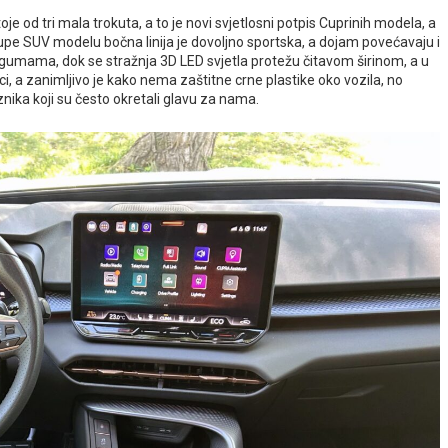
je od tri mala trokuta, a to je novi svjetlosni potpis Cuprinih modela, a
 o coupe SUV modelu bočna linija je dovoljno sportska, a dojam povećavaju i
im gumama, dok se stražnja 3D LED svjetla protežu čitavom širinom, a u
ici, a zanimljivo je kako nema zaštitne crne plastike oko vozila, no
aznika koji su često okretali glavu za nama.