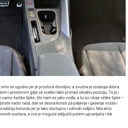
 smo se ugodno jer je prostora dovoljno, a zvučna je izolacija dobra.
 i prostorom gdje će svatko lako pronaći idealnu poziciju. Tu je i
 samo fizičke tipke, što nam se jako sviđa, a tu su i dvije velike tipke –
rate način rada, dok se desna koristi za paljenje i gašenje vozila i
 središnju konzolu jer je lako dostupno i odmah vidljivo. Moramo
nosnih sustava, a sve je moguće isključiti putem upravljača i tek