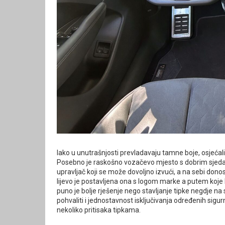
Iako u unutrašnjosti prevladavaju tamne boje, osjećali
Posebno je raskošno vozačevo mjesto s dobrim sjedalom
upravljač koji se može dovoljno izvući, a na sebi donosi
lijevo je postavljena ona s logom marke a putem koje bi
puno je bolje rješenje nego stavljanje tipke negdje na
pohvaliti i jednostavnost isključivanja određenih sigur
nekoliko pritisaka tipkama.