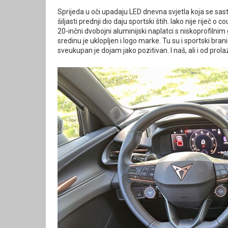
Sprijeda u oči upadaju LED dnevna svjetla koja se sasto
šiljasti prednji dio daju sportski štih. Iako nije riječ
20-inčni dvobojni aluminijski naplatci s niskoprofiln
sredinu je uklopljen i logo marke. Tu su i sportski bran
sveukupan je dojam jako pozitivan. I naš, ali i od prol