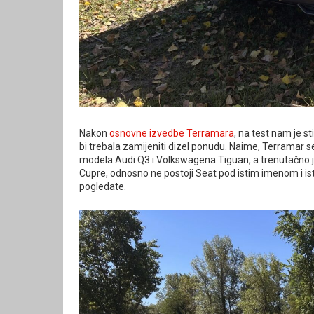
Nakon
osnovne izvedbe Terramara
, na test nam je s
bi trebala zamijeniti dizel ponudu. Naime, Terramar se
modela Audi Q3 i Volkswagena Tiguan, a trenutačno je
Cupre, odnosno ne postoji Seat pod istim imenom i ist
pogledate.