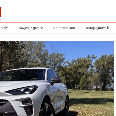
garaža
Savjeti iz garaže
Napravite sami
Autopojmovnik