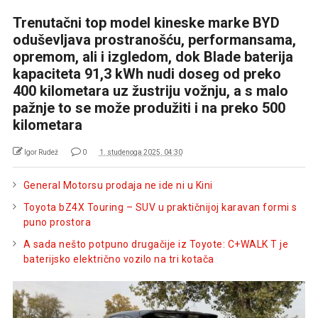
Trenutačni top model kineske marke BYD
oduševljava prostranošću, performansama,
opremom, ali i izgledom, dok Blade baterija
kapaciteta 91,3 kWh nudi doseg od preko
400 kilometara uz žustriju vožnju, a s malo
pažnje to se može produžiti i na preko 500
kilometara
Igor Rudež
0
1. studenoga 2025. 04:30
General Motorsu prodaja ne ide ni u Kini
Toyota bZ4X Touring – SUV u praktičnijoj karavan formi s
puno prostora
A sada nešto potpuno drugačije iz Toyote: C+WALK T je
baterijsko električno vozilo na tri kotača