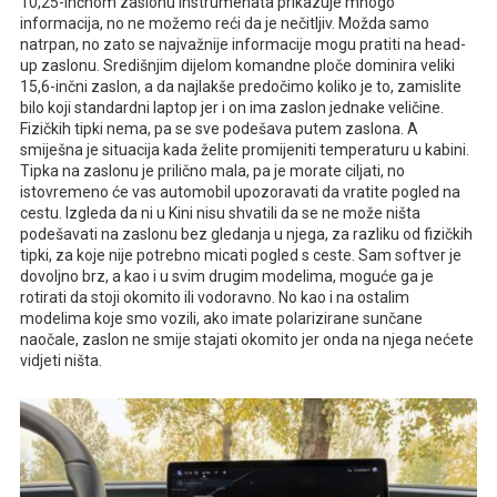
10,25-inčnom zaslonu instrumenata prikazuje mnogo
informacija, no ne možemo reći da je nečitljiv. Možda samo
natrpan, no zato se najvažnije informacije mogu pratiti na head-
up zaslonu. Središnjim dijelom komandne ploče dominira veliki
15,6-inčni zaslon, a da najlakše predočimo koliko je to, zamislite
bilo koji standardni laptop jer i on ima zaslon jednake veličine.
Fizičkih tipki nema, pa se sve podešava putem zaslona. A
smiješna je situacija kada želite promijeniti temperaturu u kabini.
Tipka na zaslonu je prilično mala, pa je morate ciljati, no
istovremeno će vas automobil upozoravati da vratite pogled na
cestu. Izgleda da ni u Kini nisu shvatili da se ne može ništa
podešavati na zaslonu bez gledanja u njega, za razliku od fizičkih
tipki, za koje nije potrebno micati pogled s ceste. Sam softver je
dovoljno brz, a kao i u svim drugim modelima, moguće ga je
rotirati da stoji okomito ili vodoravno. No kao i na ostalim
modelima koje smo vozili, ako imate polarizirane sunčane
naočale, zaslon ne smije stajati okomito jer onda na njega nećete
vidjeti ništa.