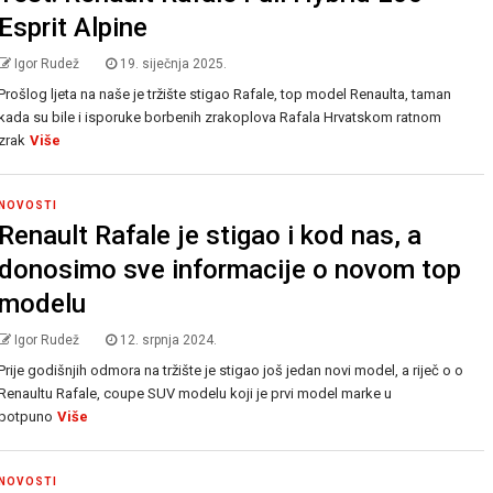
Esprit Alpine
Igor Rudež
19. siječnja 2025.
Prošlog ljeta na naše je tržište stigao Rafale, top model Renaulta, taman
kada su bile i isporuke borbenih zrakoplova Rafala Hrvatskom ratnom
zrak
Više
NOVOSTI
Renault Rafale je stigao i kod nas, a
donosimo sve informacije o novom top
modelu
Igor Rudež
12. srpnja 2024.
Prije godišnjih odmora na tržište je stigao još jedan novi model, a riječ o o
Renaultu Rafale, coupe SUV modelu koji je prvi model marke u
potpuno
Više
NOVOSTI