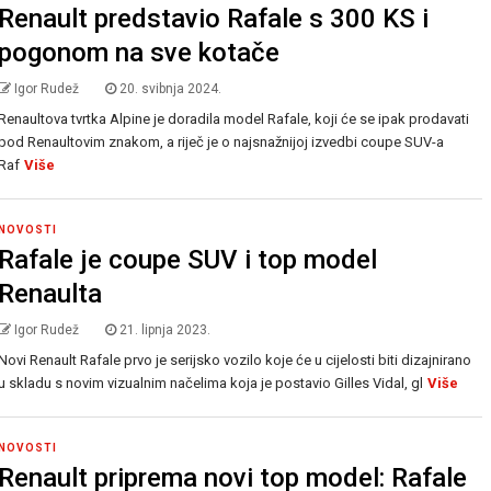
Renault predstavio Rafale s 300 KS i
pogonom na sve kotače
Igor Rudež
20. svibnja 2024.
Renaultova tvrtka Alpine je doradila model Rafale, koji će se ipak prodavati
pod Renaultovim znakom, a riječ je o najsnažnijoj izvedbi coupe SUV-a
Raf
Više
NOVOSTI
Rafale je coupe SUV i top model
Renaulta
Igor Rudež
21. lipnja 2023.
Novi Renault Rafale prvo je serijsko vozilo koje će u cijelosti biti dizajnirano
u skladu s novim vizualnim načelima koja je postavio Gilles Vidal, gl
Više
NOVOSTI
Renault priprema novi top model: Rafale