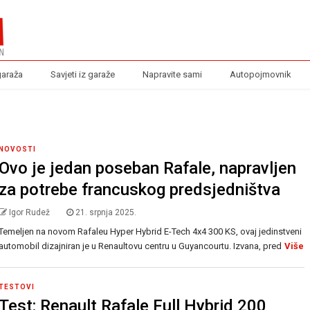
garaža
Savjeti iz garaže
Napravite sami
Autopojmovnik
NOVOSTI
Ovo je jedan poseban Rafale, napravljen
za potrebe francuskog predsjedništva
Igor Rudež
21. srpnja 2025.
Temeljen na novom Rafaleu Hyper Hybrid E-Tech 4x4 300 KS, ovaj jedinstveni
automobil dizajniran je u Renaultovu centru u Guyancourtu. Izvana, pred
Više
TESTOVI
Test: Renault Rafale Full Hybrid 200