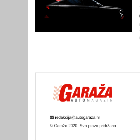
redakcija@autogaraza.hr
© Garaža 2020. Sva prava pridržana.