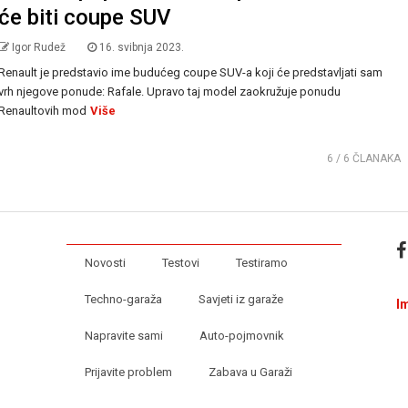
će biti coupe SUV
Igor Rudež
16. svibnja 2023.
Renault je predstavio ime budućeg coupe SUV-a koji će predstavljati sam
vrh njegove ponude: Rafale. Upravo taj model zaokružuje ponudu
Renaultovih mod
Više
6
/ 6 ČLANAKA
Novosti
Testovi
Testiramo
Techno-garaža
Savjeti iz garaže
I
Napravite sami
Auto-pojmovnik
Prijavite problem
Zabava u Garaži