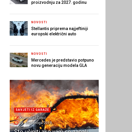
proizvodnju za 2027. godinu
NOVOSTI
Stellantis priprema najjeftiniji
europski električni auto
NOVOSTI
Mercedes je predstavio potpuno
novu generaciju modela GLA
SAVJETI IZ GARAŽE
Krunoslav Ćosić
25. studenoga 2019.
Što učiniti ako vam se zapali